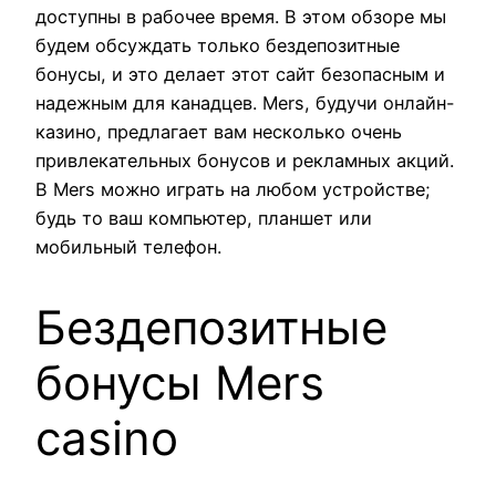
доступны в рабочее время. В этом обзоре мы
будем обсуждать только бездепозитные
бонусы, и это делает этот сайт безопасным и
надежным для канадцев. Mers, будучи онлайн-
казино, предлагает вам несколько очень
привлекательных бонусов и рекламных акций.
В Mers можно играть на любом устройстве;
будь то ваш компьютер, планшет или
мобильный телефон.
Бездепозитные
бонусы Mers
casino