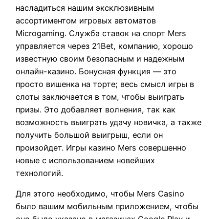
насладиться нашим эксклюзивным
ассортиментом игровых автоматов
Microgaming. Служба ставок на спорт Mers
управляется через 21Bet, компанию, хорошо
известную своим безопасным и надежным
онлайн-казино. Бонусная функция — это
просто вишенка на торте; весь смысл игры в
слоты заключается в том, чтобы выиграть
призы. Это добавляет волнения, так как
возможность выиграть удачу новичка, а также
получить большой выигрыш, если он
произойдет. Игры казино Mers совершенно
новые с использованием новейших
технологий.
Для этого необходимо, чтобы Mers Casino
было вашим мобильным приложением, чтобы
оно было указано в магазинах Google Play и