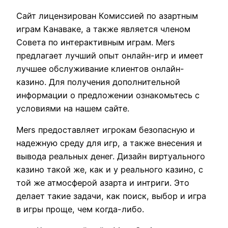
Сайт лицензирован Комиссией по азартным
играм Канаваке, а также является членом
Совета по интерактивным играм. Mers
предлагает лучший опыт онлайн-игр и имеет
лучшее обслуживание клиентов онлайн-
казино. Для получения дополнительной
информации о предложении ознакомьтесь с
условиями на нашем сайте.
Mers предоставляет игрокам безопасную и
надежную среду для игр, а также внесения и
вывода реальных денег. Дизайн виртуального
казино такой же, как и у реального казино, с
той же атмосферой азарта и интриги. Это
делает такие задачи, как поиск, выбор и игра
в игры проще, чем когда-либо.