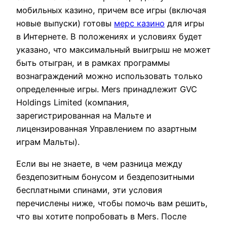
мобильных казино, причем все игры (включая
новые выпуски) готовы
мерс казино
для игры
в Интернете. В положениях и условиях будет
указано, что максимальный выигрыш не может
быть отыгран, и в рамках программы
вознаграждений можно использовать только
определенные игры. Mers принадлежит GVC
Holdings Limited (компания,
зарегистрированная на Мальте и
лицензированная Управлением по азартным
играм Мальты).
Если вы не знаете, в чем разница между
бездепозитным бонусом и бездепозитными
бесплатными спинами, эти условия
перечислены ниже, чтобы помочь вам решить,
что вы хотите попробовать в Mers. После