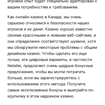
игровой опыт будет специально адаптирован к
вашим потребностям и требованиям.
Как онлайн-казино в Канаде, мы очень
серьезно относимся к безопасности наших
игроков и их денег. Казино хорошо известно
своими красочными и живыми веб-сайтами, и
они определенно соответствуют шумихе, хотя
мы обнаружили некоторые проблемы с общим
дизайном казино. Чтобы сделать его еще
лучше, эти цифровые варианты, в частности
Neteller, предлагают очень щедрые бонусные
предложения, чтобы вы могли потратить
больше, если вы зарегистрируетесь с
использованием этого метода. Получите
самые эксклюзивные бонусы и выиграйте по-
крупному в этом надежном казино.