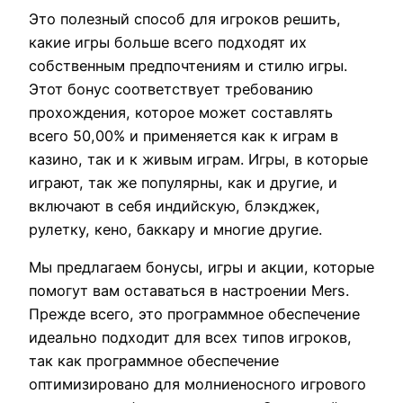
Это полезный способ для игроков решить,
какие игры больше всего подходят их
собственным предпочтениям и стилю игры.
Этот бонус соответствует требованию
прохождения, которое может составлять
всего 50,00% и применяется как к играм в
казино, так и к живым играм. Игры, в которые
играют, так же популярны, как и другие, и
включают в себя индийскую, блэкджек,
рулетку, кено, баккару и многие другие.
Мы предлагаем бонусы, игры и акции, которые
помогут вам оставаться в настроении Mers.
Прежде всего, это программное обеспечение
идеально подходит для всех типов игроков,
так как программное обеспечение
оптимизировано для молниеносного игрового