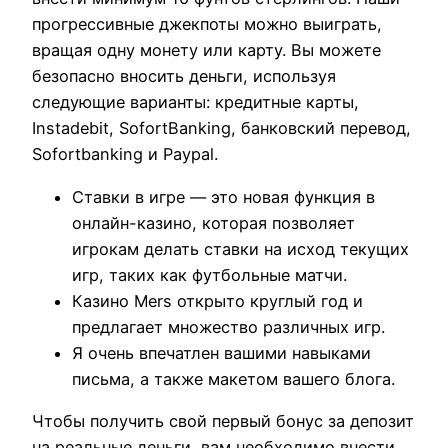
прогрессивные джекпоты можно выиграть,
вращая одну монету или карту. Вы можете
безопасно вносить деньги, используя
следующие варианты: кредитные карты,
Instadebit, SofortBanking, банковский перевод,
Sofortbanking и Paypal.
Ставки в игре — это новая функция в
онлайн-казино, которая позволяет
игрокам делать ставки на исход текущих
игр, таких как футбольные матчи.
Казино Mers открыто круглый год и
предлагает множество различных игр.
Я очень впечатлен вашими навыками
письма, а также макетом вашего блога.
Чтобы получить свой первый бонус за депозит
на реальные деньги, вам необходимо внести