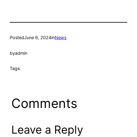
Posted
June 6, 2024
in
News
by
admin
Tags:
Comments
Leave a Reply