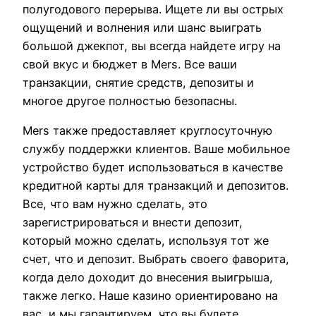
полугодового перерыва. Ищете ли вы острых
ощущений и волнения или шанс выиграть
большой джекпот, вы всегда найдете игру на
свой вкус и бюджет в Mers. Все ваши
транзакции, снятие средств, депозиты и
многое другое полностью безопасны.
Mers также предоставляет круглосуточную
службу поддержки клиентов. Ваше мобильное
устройство будет использоваться в качестве
кредитной карты для транзакций и депозитов.
Все, что вам нужно сделать, это
зарегистрироваться и внести депозит,
который можно сделать, используя тот же
счет, что и депозит. Выбрать своего фаворита,
когда дело доходит до внесения выигрыша,
также легко. Наше казино ориентировано на
вас, и мы гарантируем, что вы будете