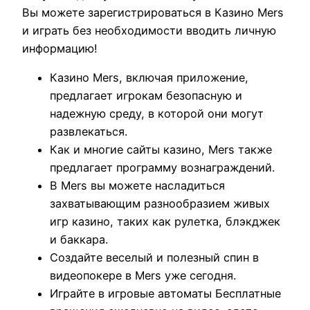
Вы можете зарегистрироваться в Казино Mers
и играть без необходимости вводить личную
информацию!
Казино Mers, включая приложение,
предлагает игрокам безопасную и
надежную среду, в которой они могут
развлекаться.
Как и многие сайты казино, Mers также
предлагает программу вознаграждений.
В Mers вы можете насладиться
захватывающим разнообразием живых
игр казино, таких как рулетка, блэкджек
и баккара.
Создайте веселый и полезный спин в
видеопокере в Mers уже сегодня.
Играйте в игровые автоматы Бесплатные