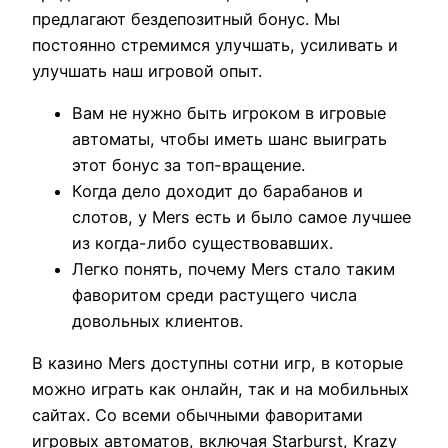
предлагают бездепозитный бонус. Мы
постоянно стремимся улучшать, усиливать и
улучшать наш игровой опыт.
Вам не нужно быть игроком в игровые
автоматы, чтобы иметь шанс выиграть
этот бонус за топ-вращение.
Когда дело доходит до барабанов и
слотов, у Mers есть и было самое лучшее
из когда-либо существовавших.
Легко понять, почему Mers стало таким
фаворитом среди растущего числа
довольных клиентов.
В казино Mers доступны сотни игр, в которые
можно играть как онлайн, так и на мобильных
сайтах. Со всеми обычными фаворитами
игровых автоматов, включая Starburst, Krazy