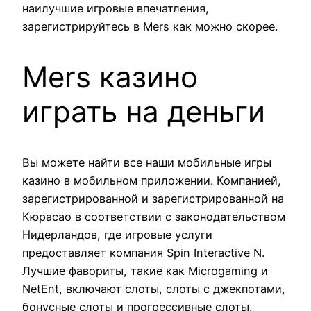
наилучшие игровые впечатления,
зарегистрируйтесь в Mers как можно скорее.
Mers казино
играть на деньги
Вы можете найти все наши мобильные игры
казино в мобильном приложении. Компанией,
зарегистрированной и зарегистрированной на
Кюрасао в соответствии с законодательством
Нидерландов, где игровые услуги
предоставляет компания Spin Interactive N.
Лучшие фавориты, такие как Microgaming и
NetEnt, включают слоты, слоты с джекпотами,
бонусные слоты и прогрессивные слоты.