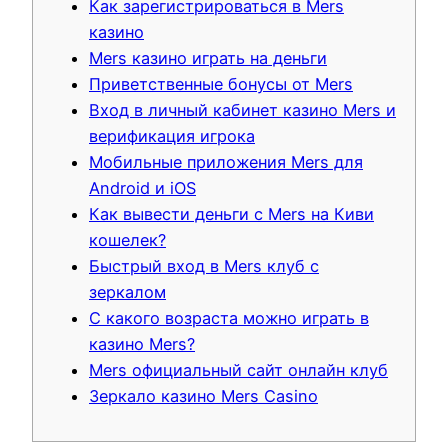
Как зарегистрироваться в Mers
казино
Mers казино играть на деньги
Приветственные бонусы от Mers
Вход в личный кабинет казино Mers и
верификация игрока
Мобильные приложения Mers для
Android и iOS
Как вывести деньги с Mers на Киви
кошелек?
Быстрый вход в Mers клуб с
зеркалом
С какого возраста можно играть в
казино Mers?
Mers официальный сайт онлайн клуб
Зеркало казино Mers Casino