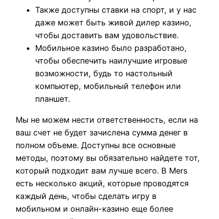
Также доступны ставки на спорт, и у нас
даже может быть живой дилер казино,
чтобы доставить вам удовольствие.
Мобильное казино было разработано,
чтобы обеспечить наилучшие игровые
возможности, будь то настольный
компьютер, мобильный телефон или
планшет.
Мы не можем нести ответственность, если на
ваш счет не будет зачислена сумма денег в
полном объеме. Доступны все основные
методы, поэтому вы обязательно найдете тот,
который подходит вам лучше всего. В Mers
есть несколько акций, которые проводятся
каждый день, чтобы сделать игру в
мобильном и онлайн-казино еще более