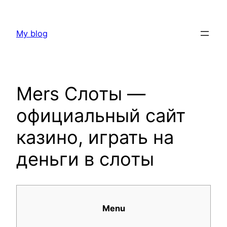
Skip
to
My blog
content
Mers Слоты —
официальный сайт
казино, играть на
деньги в слоты
Menu