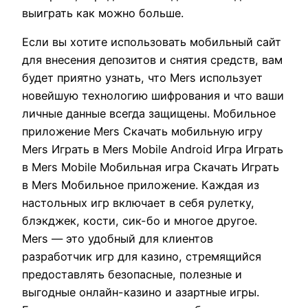
выиграть как можно больше.
Если вы хотите использовать мобильный сайт
для внесения депозитов и снятия средств, вам
будет приятно узнать, что Mers использует
новейшую технологию шифрования и что ваши
личные данные всегда защищены. Мобильное
приложение Mers Скачать мобильную игру
Mers Играть в Mers Mobile Android Игра Играть
в Mers Mobile Мобильная игра Скачать Играть
в Mers Мобильное приложение. Каждая из
настольных игр включает в себя рулетку,
блэкджек, кости, сик-бо и многое другое.
Mers — это удобный для клиентов
разработчик игр для казино, стремящийся
предоставлять безопасные, полезные и
выгодные онлайн-казино и азартные игры.