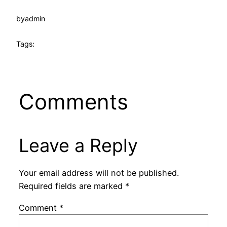
by
admin
Tags:
Comments
Leave a Reply
Your email address will not be published.
Required fields are marked
*
Comment
*