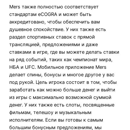
Mers также полностью соответствует
стандартам eCOGRA и может быть
аккредитовано, чтобы обеспечить вам
душевное спокойствие. У них также есть
раздел спортивных ставок с прямой
трансляцией, предложениями и даже
ставками в игре, где вы можете делать ставки
на ряд событий, таких как чемпионат мира,
НБА и UFC. Мобильное приложение Mers
делает спины, бонусы и многое другое у вас
под рукой. Цель игрока состоит в том, чтобы
заработать как можно больше денег и выйти
из игры с максимально возможной суммой
денег. У них также есть слоты, посвященные
фильмам, телешоу и музыкальным
исполнителям. Если вы готовы к самым
большим бонусным предложениям, мы