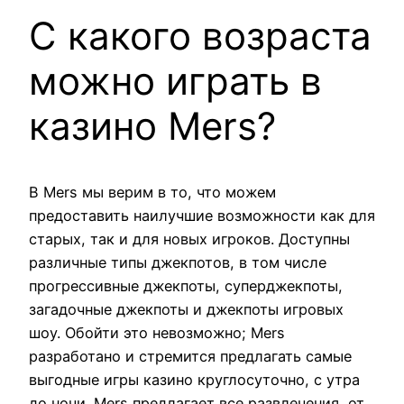
С какого возраста
можно играть в
казино Mers?
В Mers мы верим в то, что можем
предоставить наилучшие возможности как для
старых, так и для новых игроков. Доступны
различные типы джекпотов, в том числе
прогрессивные джекпоты, суперджекпоты,
загадочные джекпоты и джекпоты игровых
шоу. Обойти это невозможно; Mers
разработано и стремится предлагать самые
выгодные игры казино круглосуточно, с утра
до ночи. Mers предлагает все развлечения, от