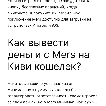
Если вы играете в слоты, не забудьте нажать
кнопку бесплатных вращений, когда
выиграете, и получите их. Мобильное
приложение Mers доступно для загрузки на
устройствах Android и iOS.
Как вывести
деньги с Mers на
Киви кошелек?
Некоторые казино устанавливают
минимальную сумму вывода, чтобы
гарантировать ответственность своих игроков
за свои деньги, но в Mers минимальной суммы