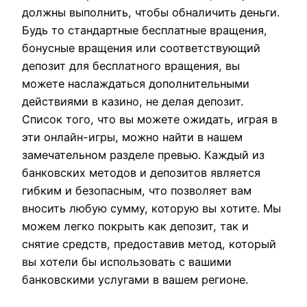
должны выполнить, чтобы обналичить деньги.
Будь то стандартные бесплатные вращения,
бонусные вращения или соответствующий
депозит для бесплатного вращения, вы
можете наслаждаться дополнительными
действиями в казино, не делая депозит.
Список того, что вы можете ожидать, играя в
эти онлайн-игры, можно найти в нашем
замечательном разделе превью. Каждый из
банковских методов и депозитов является
гибким и безопасным, что позволяет вам
вносить любую сумму, которую вы хотите. Мы
можем легко покрыть как депозит, так и
снятие средств, предоставив метод, который
вы хотели бы использовать с вашими
банковскими услугами в вашем регионе.