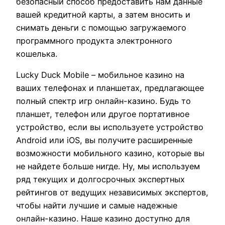
безопасный способ предоставить нам данные
вашей кредитной карты, а затем вносить и
снимать деньги с помощью загружаемого
программного продукта электронного
кошелька.
Lucky Duck Mobile – мобильное казино на
ваших телефонах и планшетах, предлагающее
полный спектр игр онлайн-казино. Будь то
планшет, телефон или другое портативное
устройство, если вы используете устройство
Android или iOS, вы получите расширенные
возможности мобильного казино, которые вы
не найдете больше нигде. Ну, мы используем
ряд текущих и долгосрочных экспертных
рейтингов от ведущих независимых экспертов,
чтобы найти лучшие и самые надежные
онлайн-казино. Наше казино доступно для