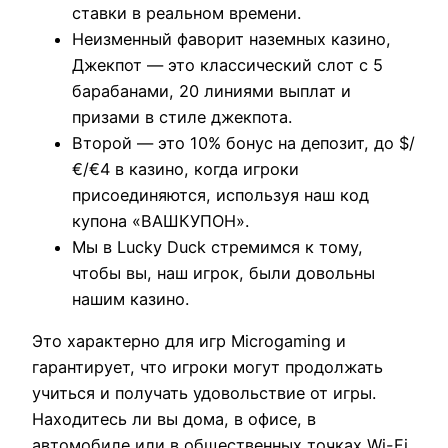
ставки в реальном времени.
Неизменный фаворит наземных казино,
Джекпот — это классический слот с 5
барабанами, 20 линиями выплат и
призами в стиле джекпота.
Второй — это 10% бонус на депозит, до $/
€/€4 в казино, когда игроки
присоединяются, используя наш код
купона «ВАШКУПОН».
Мы в Lucky Duck стремимся к тому,
чтобы вы, наш игрок, были довольны
нашим казино.
Это характерно для игр Microgaming и
гарантирует, что игроки могут продолжать
учиться и получать удовольствие от игры.
Находитесь ли вы дома, в офисе, в
автомобиле или в общественных точках Wi-Fi,