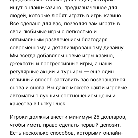
ищут онлайн-казино, предназначенное для
людей, которые любят играть в игры казино.
Все сделано для вас, позволяя вам играть в
свои любимые игры с легкостью и
оптимальным развлечением благодаря
современному и детализированному дизайну.
Мы всегда добавляем новые игры казино,
джекпоты и прогрессивные игры, а наши
регулярные акции и турниры — еще один
отличный способ заставить вас возвращаться
снова и снова. Вы даже можете найти игровые
автоматы с лучшим соотношением цены и
качества в Lucky Duck.
Игроки должны внести минимум 25 долларов,
чтобы иметь право сделать первый депозит.
Есть несколько способов, которыми онлайн-