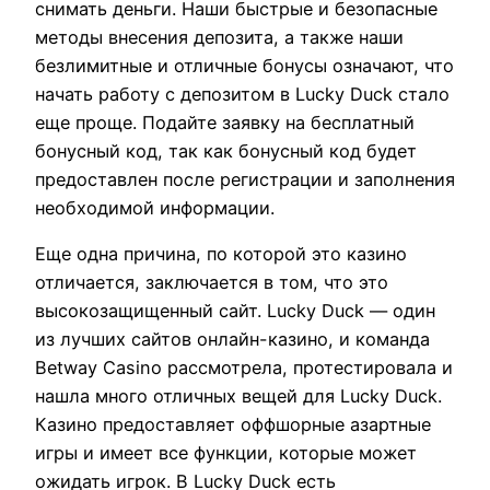
снимать деньги. Наши быстрые и безопасные
методы внесения депозита, а также наши
безлимитные и отличные бонусы означают, что
начать работу с депозитом в Lucky Duck стало
еще проще. Подайте заявку на бесплатный
бонусный код, так как бонусный код будет
предоставлен после регистрации и заполнения
необходимой информации.
Еще одна причина, по которой это казино
отличается, заключается в том, что это
высокозащищенный сайт. Lucky Duck — один
из лучших сайтов онлайн-казино, и команда
Betway Casino рассмотрела, протестировала и
нашла много отличных вещей для Lucky Duck.
Казино предоставляет оффшорные азартные
игры и имеет все функции, которые может
ожидать игрок. В Lucky Duck есть