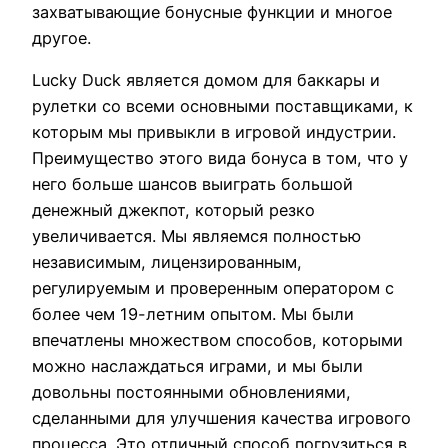
захватывающие бонусные функции и многое
другое.
Lucky Duck является домом для баккары и
рулетки со всеми основными поставщиками, к
которым мы привыкли в игровой индустрии.
Преимущество этого вида бонуса в том, что у
него больше шансов выиграть большой
денежный джекпот, который резко
увеличивается. Мы являемся полностью
независимым, лицензированным,
регулируемым и проверенным оператором с
более чем 19-летним опытом. Мы были
впечатлены множеством способов, которыми
можно наслаждаться играми, и мы были
довольны постоянными обновлениями,
сделанными для улучшения качества игрового
процесса. Это отличный способ погрузиться в