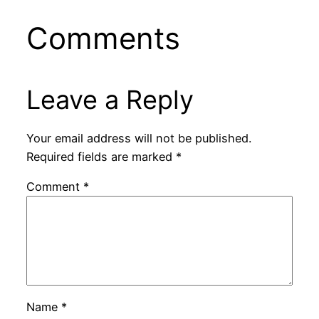
Comments
Leave a Reply
Your email address will not be published.
Required fields are marked
*
Comment
*
Name
*