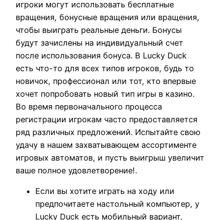
игроки могут использовать бесплатные
вращения, бонусные вращения или вращения,
чтобы выиграть реальные деньги. Бонусы
будут зачислены на индивидуальный счет
после использования бонуса. В Lucky Duck
есть что-то для всех типов игроков, будь то
новичок, профессионал или тот, кто впервые
хочет попробовать новый тип игры в казино.
Во время первоначального процесса
регистрации игрокам часто предоставляется
ряд различных предложений. Испытайте свою
удачу в нашем захватывающем ассортименте
игровых автоматов, и пусть выигрыш увеличит
ваше полное удовлетворение!.
Если вы хотите играть на ходу или
предпочитаете настольный компьютер, у
Lucky Duck есть мобильный вариант,