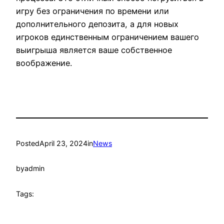
игру без ограничения по времени или
дополнительного депозита, а для новых
игроков единственным ограничением вашего
выигрыша является ваше собственное
воображение.
Posted
April 23, 2024
in
News
by
admin
Tags: