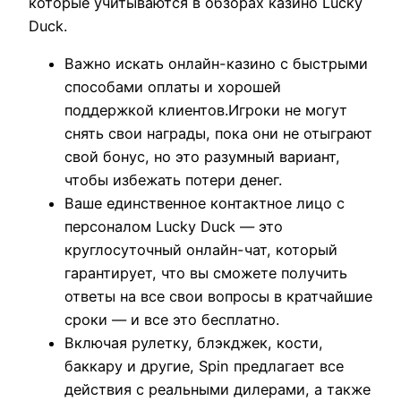
которые учитываются в обзорах казино Lucky
Duck.
Важно искать онлайн-казино с быстрыми
способами оплаты и хорошей
поддержкой клиентов.Игроки не могут
снять свои награды, пока они не отыграют
свой бонус, но это разумный вариант,
чтобы избежать потери денег.
Ваше единственное контактное лицо с
персоналом Lucky Duck — это
круглосуточный онлайн-чат, который
гарантирует, что вы сможете получить
ответы на все свои вопросы в кратчайшие
сроки — и все это бесплатно.
Включая рулетку, блэкджек, кости,
баккару и другие, Spin предлагает все
действия с реальными дилерами, а также