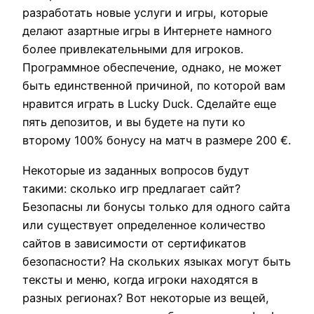
разработать новые услуги и игры, которые
делают азартные игры в Интернете намного
более привлекательными для игроков.
Программное обеспечение, однако, не может
быть единственной причиной, по которой вам
нравится играть в Lucky Duck. Сделайте еще
пять депозитов, и вы будете на пути ко
второму 100% бонусу на матч в размере 200 €.
Некоторые из заданных вопросов будут
такими: сколько игр предлагает сайт?
Безопасны ли бонусы только для одного сайта
или существует определенное количество
сайтов в зависимости от сертификатов
безопасности? На скольких языках могут быть
тексты и меню, когда игроки находятся в
разных регионах? Вот некоторые из вещей,