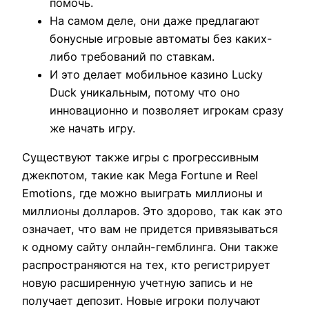
помочь.
На самом деле, они даже предлагают
бонусные игровые автоматы без каких-
либо требований по ставкам.
И это делает мобильное казино Lucky
Duck уникальным, потому что оно
инновационно и позволяет игрокам сразу
же начать игру.
Существуют также игры с прогрессивным
джекпотом, такие как Mega Fortune и Reel
Emotions, где можно выиграть миллионы и
миллионы долларов. Это здорово, так как это
означает, что вам не придется привязываться
к одному сайту онлайн-гемблинга. Они также
распространяются на тех, кто регистрирует
новую расширенную учетную запись и не
получает депозит. Новые игроки получают