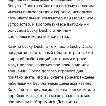
бонусы. Просто войдите в систему со своим
именем пользователя и паролем, используя
свой настольный компьютер или мобильное
устройство, и воспользуйтесь выгодными
бонусами Lucky Duck с отличным
соотношением цены и качества.
Казино Lucky Duck, в том числе Lucky Duck,
предлагает постоянный оборот игр, а также
широкий выбор акций, которыми игроки
могут воспользоваться при вращении или
вращении. После долгого игрового дня
приятно знать, что вы будете вознаграждены
небольшими бесплатными деньгами казино.
Хотя сайт не предлагает игр на японском или
корейском языках, он может похвастаться
приличным выбором игр. Депозит не