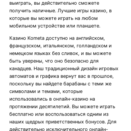
выиграть, вы действительно сможете
получить наличные. Лучшие игры казино, в
которые вы можете играть на любом
мобильном устройстве или планшете.
Казино Kometa доступно на английском,
французском, итальянском, голландском и
немецком языках без сливок, и вы можете
быть уверены, что оно безопасно для
канадцев. Наш традиционный дизайн игровых
автоматов и графика вернут вас в прошлое,
поскольку вы найдете барабаны с теми же
символами и темами, которые
использовались в онлайн-казино на
протяжении десятилетий. Вы можете играть
бесплатно или воспользоваться одним из
наших щедрых приветственных бонусов. Для
действительно исключительного онлайн-