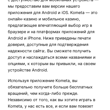
мы предоставим вам версии нашего
приложения для Android и iOS. Kometa — это
онлайн-казино и мобильное казино,
предлагающее впечатляющий выбор игр в
браузере и на платформах приложений для
Android и iPhone. Ниже приведены печати
доверия, доступные для подтверждения
надежности сайта:. Вы сможете получить
доступ и наслаждаться всеми названиями и
опциями, к которым вы привыкли, на своем
устройстве Android.
Используя приложение Kometa, вы
обязательно получите больше бесплатных
вращений, чем когда-либо прежде.
Независимо от того, как вы хотите играть в
Kometa, у нас есть все, и если вам повезет