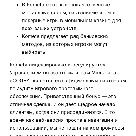
В Kometa есть высококачественные
мобильные слоты, настольные игры и
покерные игры в мобильном казино для
всех ваших устройств.
Kometa предлагает ряд банковских
методов, из которых игроки могут
выбирать.
Kometa лицензировано и регулируется
Управлением по азартным играм Мальты, а
eCOGRA является его официальным партнером
по аудиту игрового программного
обеспечения. Приветственный бонус — это
отличная сделка, и он дает щедрое начало
клиентам, когда они присоединяются. В то
время как веб-версия проста в навигации и
использовании, мы не пошли на компромиссы
с доступностью для мобильных устройств —