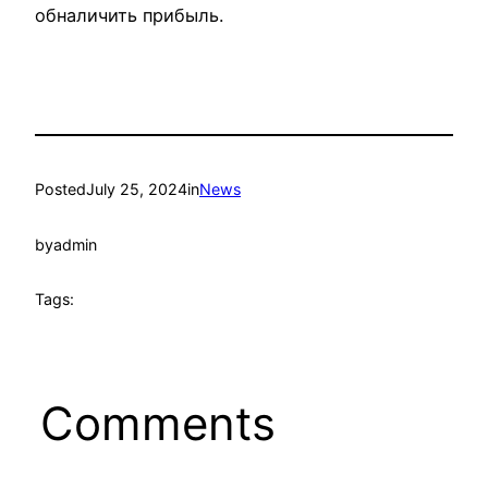
обналичить прибыль.
Posted
July 25, 2024
in
News
by
admin
Tags:
Comments