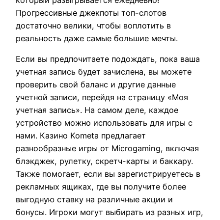
Прогрессивные джекпоты топ-слотов
достаточно велики, чтобы воплотить в
реальность даже самые большие мечты.
Если вы предпочитаете подождать, пока ваша
учетная запись будет зачислена, вы можете
проверить свой баланс и другие данные
учетной записи, перейдя на страницу «Моя
учетная запись». На самом деле, каждое
устройство можно использовать для игры с
нами. Казино Kometa предлагает
разнообразные игры от Microgaming, включая
блэкджек, рулетку, скретч-карты и баккару.
Также помогает, если вы зарегистрируетесь в
рекламных ящиках, где вы получите более
выгодную ставку на различные акции и
бонусы. Игроки могут выбирать из разных игр,