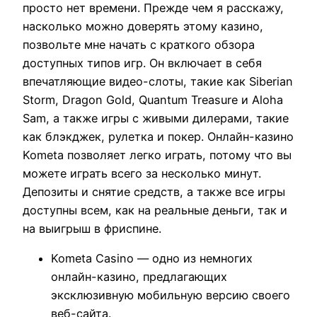
просто нет времени. Прежде чем я расскажу,
насколько можно доверять этому казино,
позвольте мне начать с краткого обзора
доступных типов игр. Он включает в себя
впечатляющие видео-слоты, такие как Siberian
Storm, Dragon Gold, Quantum Treasure и Aloha
Sam, а также игры с живыми дилерами, такие
как блэкджек, рулетка и покер. Онлайн-казино
Kometa позволяет легко играть, потому что вы
можете играть всего за несколько минут.
Депозиты и снятие средств, а также все игры
доступны всем, как на реальные деньги, так и
на выигрыш в фриспине.
Kometa Casino — одно из немногих
онлайн-казино, предлагающих
эксклюзивную мобильную версию своего
веб-сайта.