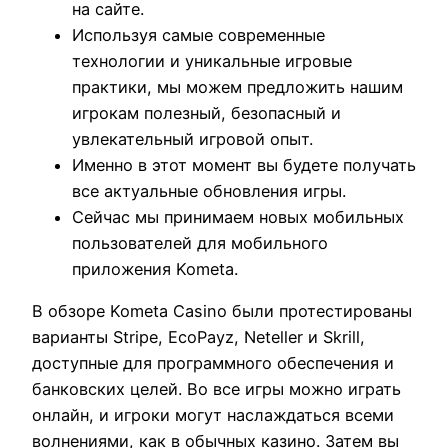
на сайте.
Используя самые современные
технологии и уникальные игровые
практики, мы можем предложить нашим
игрокам полезный, безопасный и
увлекательный игровой опыт.
Именно в этот момент вы будете получать
все актуальные обновления игры.
Сейчас мы принимаем новых мобильных
пользователей для мобильного
приложения Kometa.
В обзоре Kometa Casino были протестированы
варианты Stripe, EcoPayz, Neteller и Skrill,
доступные для программного обеспечения и
банковских целей. Во все игры можно играть
онлайн, и игроки могут наслаждаться всеми
волнениями, как в обычных казино. Затем вы