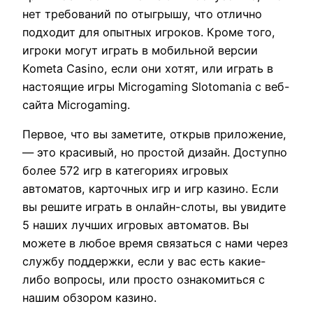
нет требований по отыгрышу, что отлично
подходит для опытных игроков. Кроме того,
игроки могут играть в мобильной версии
Kometa Casino, если они хотят, или играть в
настоящие игры Microgaming Slotomania с веб-
сайта Microgaming.
Первое, что вы заметите, открыв приложение,
— это красивый, но простой дизайн. Доступно
более 572 игр в категориях игровых
автоматов, карточных игр и игр казино. Если
вы решите играть в онлайн-слоты, вы увидите
5 наших лучших игровых автоматов. Вы
можете в любое время связаться с нами через
службу поддержки, если у вас есть какие-
либо вопросы, или просто ознакомиться с
нашим обзором казино.