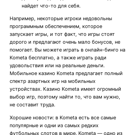
найдет что-то для себя.
Например, некоторые игроки недовольны
программным обеспечением, которое
запускает игры, и тот факт, что игры стоят
дорого и предлагают очень мало бонусов, не
помогает. Вы можете играть в онлайн-бинго на
Kometa бесплатно, а также играть ради
удовольствия или на реальные деньги.
Мобильное казино Kometa предлагает полный
спектр азартных игр на мобильных
устройствах. Казино Kometa имеет огромный
выбор игр, поэтому найти то, что вам нужно,
не составит труда.
Хорошие новости: в Kometa есть все самые
популярные и одни из самых редких
футбольных слотов в мире. Kometa — одно из