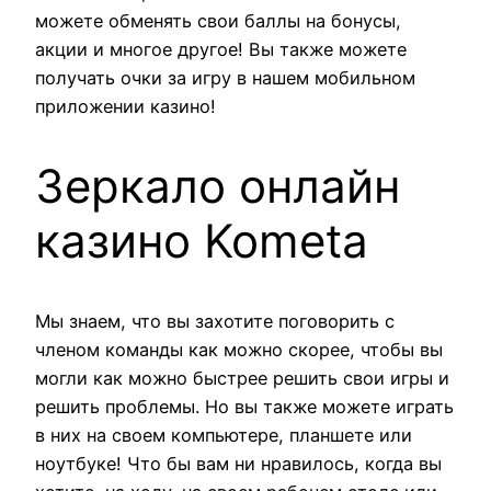
можете обменять свои баллы на бонусы,
акции и многое другое! Вы также можете
получать очки за игру в нашем мобильном
приложении казино!
Зеркало онлайн
казино Kometa
Мы знаем, что вы захотите поговорить с
членом команды как можно скорее, чтобы вы
могли как можно быстрее решить свои игры и
решить проблемы. Но вы также можете играть
в них на своем компьютере, планшете или
ноутбуке! Что бы вам ни нравилось, когда вы