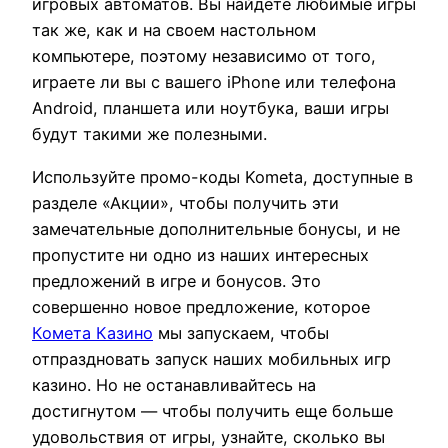
игровых автоматов. Вы найдете любимые игры
так же, как и на своем настольном
компьютере, поэтому независимо от того,
играете ли вы с вашего iPhone или телефона
Android, планшета или ноутбука, ваши игры
будут такими же полезными.
Используйте промо-коды Kometa, доступные в
разделе «Акции», чтобы получить эти
замечательные дополнительные бонусы, и не
пропустите ни одно из наших интересных
предложений в игре и бонусов. Это
совершенно новое предложение, которое
Комета Казино
мы запускаем, чтобы
отпраздновать запуск наших мобильных игр
казино. Но не останавливайтесь на
достигнутом — чтобы получить еще больше
удовольствия от игры, узнайте, сколько вы