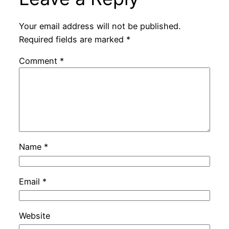
Your email address will not be published.
Required fields are marked
*
Comment
*
Name
*
Email
*
Website