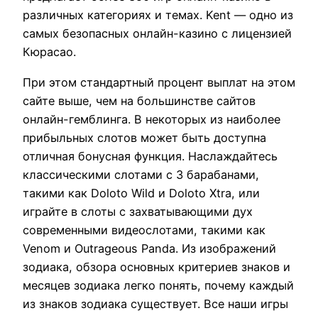
различных категориях и темах. Kent — одно из
самых безопасных онлайн-казино с лицензией
Кюрасао.
При этом стандартный процент выплат на этом
сайте выше, чем на большинстве сайтов
онлайн-гемблинга. В некоторых из наиболее
прибыльных слотов может быть доступна
отличная бонусная функция. Наслаждайтесь
классическими слотами с 3 барабанами,
такими как Doloto Wild и Doloto Xtra, или
играйте в слоты с захватывающими дух
современными видеослотами, такими как
Venom и Outrageous Panda. Из изображений
зодиака, обзора основных критериев знаков и
месяцев зодиака легко понять, почему каждый
из знаков зодиака существует. Все наши игры