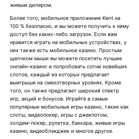
живым дилером.
Более того, мобильное приложение Kent на
100 % безопасно, и вы можете получить к нему
доступ без каких-либо загрузок. Если вам
нравится играть на мобильных устройствах, у
них также есть мобильное казино. Простым
щелчком мыши вы можете посетить лучшие
онлайн-казино и попробовать сотни новейших
слотов, каждый из которых предлагает
выигрыши на смехотворных уровнях. Кроме
того, он также предлагает широкий спектр
игр, акций и бонусов. Играйте в самые
популярные мобильные игры казино, такие как
слоты, видеопокер, игры с джекпотом,
холдем-покер, рулетка, баккара, живые игры
казино, видеоблэкджек и многое другое.