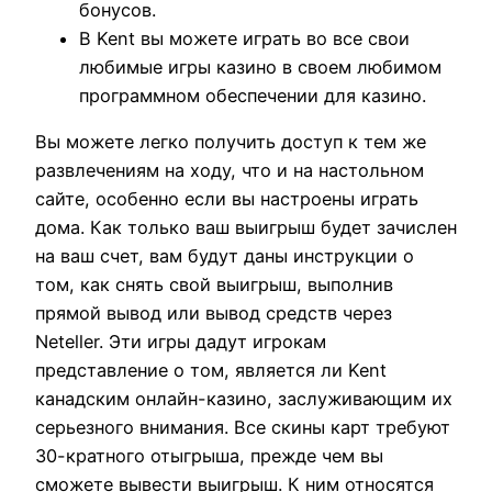
бонусов.
В Kent вы можете играть во все свои
любимые игры казино в своем любимом
программном обеспечении для казино.
Вы можете легко получить доступ к тем же
развлечениям на ходу, что и на настольном
сайте, особенно если вы настроены играть
дома. Как только ваш выигрыш будет зачислен
на ваш счет, вам будут даны инструкции о
том, как снять свой выигрыш, выполнив
прямой вывод или вывод средств через
Neteller. Эти игры дадут игрокам
представление о том, является ли Kent
канадским онлайн-казино, заслуживающим их
серьезного внимания. Все скины карт требуют
30-кратного отыгрыша, прежде чем вы
сможете вывести выигрыш. К ним относятся