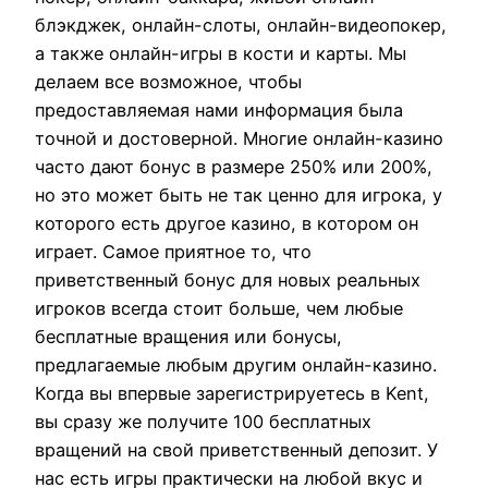
блэкджек, онлайн-слоты, онлайн-видеопокер,
а также онлайн-игры в кости и карты. Мы
делаем все возможное, чтобы
предоставляемая нами информация была
точной и достоверной. Многие онлайн-казино
часто дают бонус в размере 250% или 200%,
но это может быть не так ценно для игрока, у
которого есть другое казино, в котором он
играет. Самое приятное то, что
приветственный бонус для новых реальных
игроков всегда стоит больше, чем любые
бесплатные вращения или бонусы,
предлагаемые любым другим онлайн-казино.
Когда вы впервые зарегистрируетесь в Kent,
вы сразу же получите 100 бесплатных
вращений на свой приветственный депозит. У
нас есть игры практически на любой вкус и