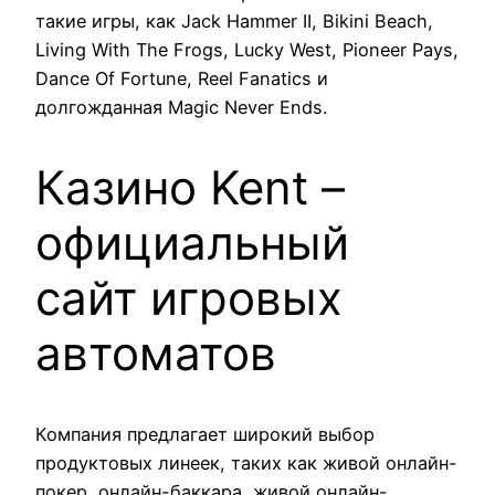
такие игры, как Jack Hammer II, Bikini Beach,
Living With The Frogs, Lucky West, Pioneer Pays,
Dance Of Fortune, Reel Fanatics и
долгожданная Magic Never Ends.
Казино Kent –
официальный
сайт игровых
автоматов
Компания предлагает широкий выбор
продуктовых линеек, таких как живой онлайн-
покер, онлайн-баккара, живой онлайн-