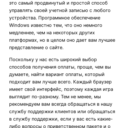
это самый продвинутый и простой способ
управлять своей учетной записью с любого
устройства. Программное обеспечение
Windows известно тем, что оно немного
медленнее, чем на некоторых других
платформах, но в целом оно дает вам лучшее
представление о сайте.
Поскольку у нас есть широкий выбор
способов получения оплаты, проще, чем вы
думаете, найти вариант оплаты, который
подходит вам лучше всего. Каждый браузер
имеет свой интерфейс, поэтому каждая игра
выглядит по-разному. Тем не менее, мы
рекомендуем вам всегда обращаться в нашу
службу поддержки клиентов или обращаться
в службу поддержки, если у вас есть какие-
либо вопросы о приветственном пакете и о