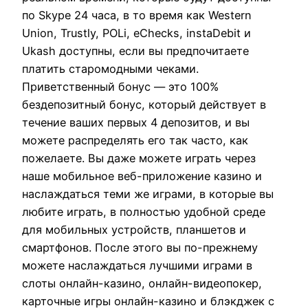
по Skype 24 часа, в то время как Western
Union, Trustly, POLi, eChecks, instaDebit и
Ukash доступны, если вы предпочитаете
платить старомодными чеками.
Приветственный бонус — это 100%
бездепозитный бонус, который действует в
течение ваших первых 4 депозитов, и вы
можете распределять его так часто, как
пожелаете. Вы даже можете играть через
наше мобильное веб-приложение казино и
наслаждаться теми же играми, в которые вы
любите играть, в полностью удобной среде
для мобильных устройств, планшетов и
смартфонов. После этого вы по-прежнему
можете наслаждаться лучшими играми в
слоты онлайн-казино, онлайн-видеопокер,
карточные игры онлайн-казино и блэкджек с