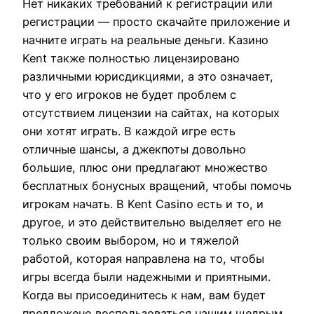
Нет никаких требований к регистрации или
регистрации — просто скачайте приложение и
начните играть на реальные деньги. Казино
Kent также полностью лицензировано
различными юрисдикциями, а это означает,
что у его игроков не будет проблем с
отсутствием лицензии на сайтах, на которых
они хотят играть. В каждой игре есть
отличные шансы, а джекпоты довольно
большие, плюс они предлагают множество
бесплатных бонусных вращений, чтобы помочь
игрокам начать. В Kent Casino есть и то, и
другое, и это действительно выделяет его не
только своим выбором, но и тяжелой
работой, которая направлена ​​на то, чтобы
игры всегда были надежными и приятными.
Когда вы присоединитесь к нам, вам будет
предложено воспользоваться нашим щедрым