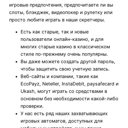
игровые предпочтения, предпочитаете ли вы
слоты, блэкджек, видеопокер и рулетку или
просто любите играть в наши скретчеры.
Есть как старые, так и новые
пользователи онлайн-казино, и для
многих старые казино в классическом
стиле по-прежнему очень популярны.
Вы даже можете создать другой пароль,
чтобы защитить свою учетную запись.
Веб-сайты и компании, такие как
EcoPayz, Neteller, InstaDebit, paysafecard и
Ukash, могут играть со средствами в
основном без необходимости какой-либо
проверки.
У нас есть ряд наших захватывающих
игровых автоматов, доступных для