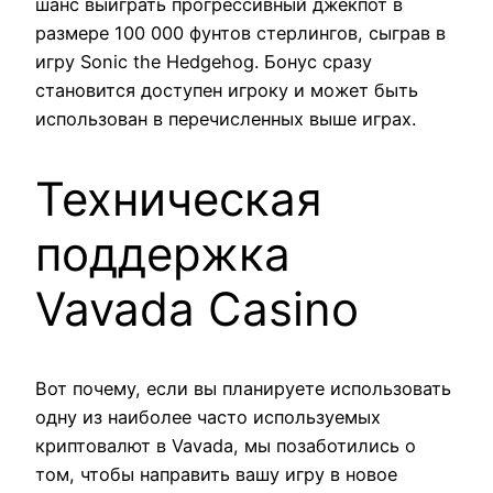
шанс выиграть прогрессивный джекпот в
размере 100 000 фунтов стерлингов, сыграв в
игру Sonic the Hedgehog. Бонус сразу
становится доступен игроку и может быть
использован в перечисленных выше играх.
Техническая
поддержка
Vavada Casino
Вот почему, если вы планируете использовать
одну из наиболее часто используемых
криптовалют в Vavada, мы позаботились о
том, чтобы направить вашу игру в новое