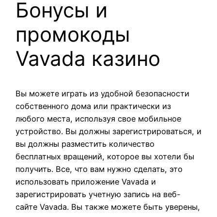
Бонусы и
промокоды
Vavada казино
Вы можете играть из удобной безопасности
собственного дома или практически из
любого места, используя свое мобильное
устройство. Вы должны зарегистрироваться, и
вы должны разместить количество
бесплатных вращений, которое вы хотели бы
получить. Все, что вам нужно сделать, это
использовать приложение Vavada и
зарегистрировать учетную запись на веб-
сайте Vavada. Вы также можете быть уверены,