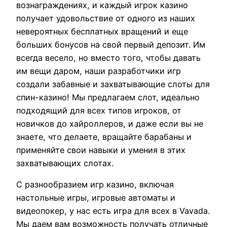
вознаграждениях, и каждый игрок казино
получает удовольствие от одного из наших
невероятных бесплатных вращений и еще
больших бонусов на свой первый депозит. Им
всегда весело, но вместо того, чтобы давать
им вещи даром, наши разработчики игр
создали забавные и захватывающие слоты для
спин-казино! Мы предлагаем слот, идеально
подходящий для всех типов игроков, от
новичков до хайроллеров, и даже если вы не
знаете, что делаете, вращайте барабаны и
применяйте свои навыки и умения в этих
захватывающих слотах.
С разнообразием игр казино, включая
настольные игры, игровые автоматы и
видеопокер, у нас есть игра для всех в Vavada.
Мы даем вам возможность получать отличные