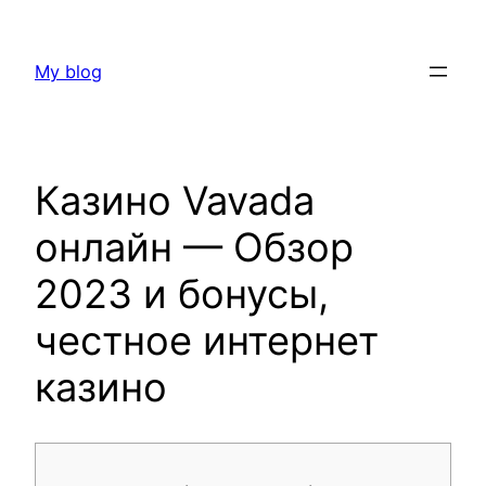
Skip
to
My blog
content
Казино Vavada
онлайн — Обзор
2023 и бонусы,
честное интернет
казино