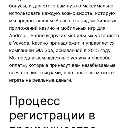
бонусы, и для этого вам нужно максимально
использовать каждую возможность, которую
мы предоставляем. У нас есть ряд мобильных
приложений казино и мобильных игр для
Android, iPhone и других мобильных устройств
в Vavada. Казино принадлежит и управляется
компанией GIA Spa, основанной в 2015 году.
Мы предлагаем надежные услуги и способы
оплаты, которые принесут вам незабываемые
впечатления, с играми, в которые вы можете
играть на реальные деньги.
Процесс
регистрации в