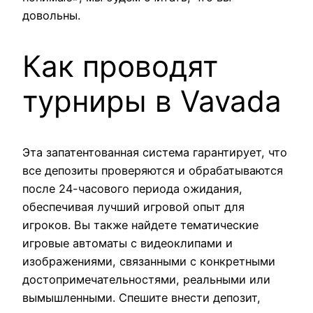
довольны.
Как проводят
турниры в Vavada
Эта запатентованная система гарантирует, что
все депозиты проверяются и обрабатываются
после 24-часового периода ожидания,
обеспечивая лучший игровой опыт для
игроков. Вы также найдете тематические
игровые автоматы с видеоклипами и
изображениями, связанными с конкретными
достопримечательностями, реальными или
вымышленными. Спешите внести депозит,