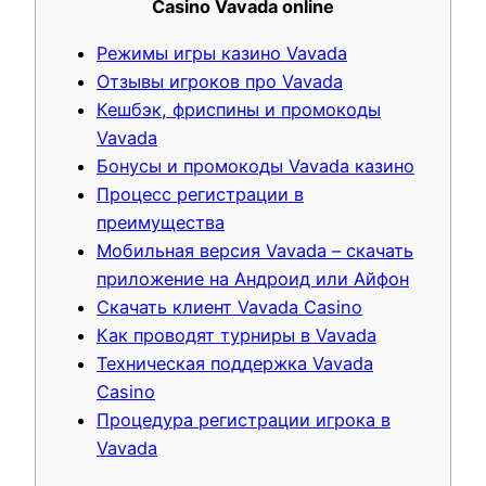
Casino Vavada online
Режимы игры казино Vavada
Отзывы игроков про Vavada
Кешбэк, фриспины и промокоды
Vavada
Бонусы и промокоды Vavada казино
Процесс регистрации в
преимущества
Мобильная версия Vavada – скачать
приложение на Андроид или Айфон
Скачать клиент Vavada Casino
Как проводят турниры в Vavada
Техническая поддержка Vavada
Casino
Процедура регистрации игрока в
Vavada