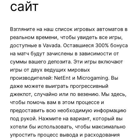
сайт
Взгляните на наш список игровых автоматов в
реальном времени, чтобы увидеть все игры,
доступные в Vavada. Оставшиеся 300% бонуса
на матч будут зачислены в зависимости от
суммы вашего депозита. Эти игры включают
игры от двух ведущих мировых
производителей: NetEnt и Microgaming. Вы
даже можете выиграть прогрессивный
джекпот, случайно или по везению. Мы здесь,
чтобы помочь вам в этом процессе и
предоставить всю необходимую информацию
под рукой. Нажмите на вариант, который вы
хотели бы использовать, чтобы максимально
упростить процесс вывода и расходования