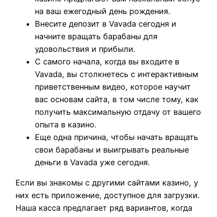
на ваш ежегодный день рождения.
Внесите депозит в Vavada сегодня и
начните вращать барабаны для
удовольствия и прибыли.
С самого начала, когда вы входите в
Vavada, вы столкнетесь с интерактивным
приветственным видео, которое научит
вас основам сайта, в том числе тому, как
получить максимальную отдачу от вашего
опыта в казино.
Еще одна причина, чтобы начать вращать
свои барабаны и выигрывать реальные
деньги в Vavada уже сегодня.
Если вы знакомы с другими сайтами казино, у
них есть приложение, доступное для загрузки.
Наша касса предлагает ряд вариантов, когда