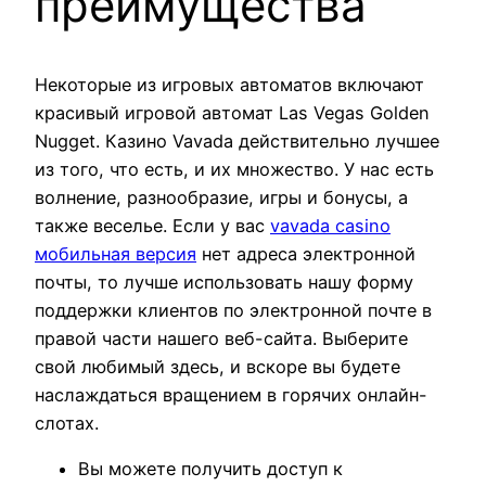
преимущества
Некоторые из игровых автоматов включают
красивый игровой автомат Las Vegas Golden
Nugget. Казино Vavada действительно лучшее
из того, что есть, и их множество. У нас есть
волнение, разнообразие, игры и бонусы, а
также веселье. Если у вас
vavada casino
мобильная версия
нет адреса электронной
почты, то лучше использовать нашу форму
поддержки клиентов по электронной почте в
правой части нашего веб-сайта. Выберите
свой любимый здесь, и вскоре вы будете
наслаждаться вращением в горячих онлайн-
слотах.
Вы можете получить доступ к