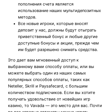
пополнения счета является
использование наших мультидепозитных
методов.
Все новые игроки, которые вносят
депозит у нас, должны будут отыграть
приветственный бонус и любые другие
доступные бонусы и акции, прежде чем
им будет разрешено снимать средства.
Это дает вам мгновенный доступ к
выбранному вами способу оплаты, или вы
можете выбрать один из наших самых
популярных способов оплаты, таких как
Neteller, Skrill и Paysafecard, с большим
количеством подписчиков. Если вы хотите
получать удовольствие от новейших игр
казино, то Vavada — это место для вас. Почти
во все игровые автоматы можно играть