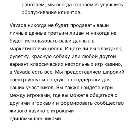
работаем, мы всегда стараемся улучшить
обслуживание клиентов.
Vavada никогда не будет продавать ваши
личные данные третьим лицам и никогда не
будет использовать ваши данные в
маркетинговых целях. Ищете ли вы блэкджек,
рулетку, красную собаку или любой другой
вариант классических настольных игр казино,
в Vavada есть все. Мы предоставляем широкий
спектр услуг и продуктов поддержки для
наших участников. Вы также найдете игры
между игроками, где вы можете общаться с
другими игроками и формировать сообщество
живого казино с игроками-
единомышленниками.