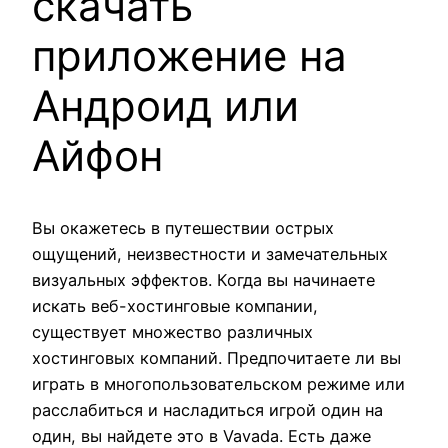
скачать
приложение на
Андроид или
Айфон
Вы окажетесь в путешествии острых
ощущений, неизвестности и замечательных
визуальных эффектов. Когда вы начинаете
искать веб-хостинговые компании,
существует множество различных
хостинговых компаний. Предпочитаете ли вы
играть в многопользовательском режиме или
расслабиться и насладиться игрой один на
один, вы найдете это в Vavada. Есть даже