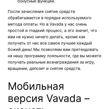
бонусные функции.
После зачисления снятие средств
обрабатывается в порядке используемого
метода оплаты. Но в Vavada у нас очень
простой и гладкий процесс, а это значит, что
вам не нужно ничего делать, кроме как
получать от нас все самое лучшее каждый
божий день! Мы позволяем вам претендовать
на нашу программу лояльности, где вы можете
получать реальные вознаграждения за игру,
вращение, депозит и снятие средств.
Мобильная
версия Vavada –