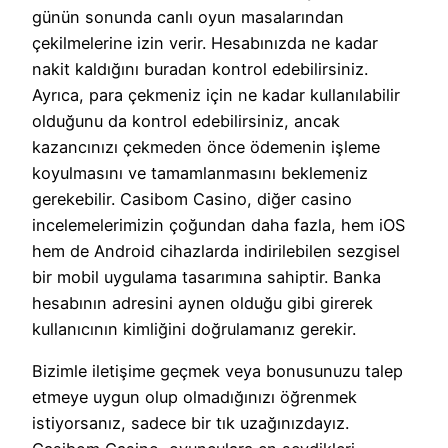
günün sonunda canlı oyun masalarından
çekilmelerine izin verir. Hesabınızda ne kadar
nakit kaldığını buradan kontrol edebilirsiniz.
Ayrıca, para çekmeniz için ne kadar kullanılabilir
olduğunu da kontrol edebilirsiniz, ancak
kazancınızı çekmeden önce ödemenin işleme
koyulmasını ve tamamlanmasını beklemeniz
gerekebilir. Casibom Casino, diğer casino
incelemelerimizin çoğundan daha fazla, hem iOS
hem de Android cihazlarda indirilebilen sezgisel
bir mobil uygulama tasarımına sahiptir. Banka
hesabının adresini aynen olduğu gibi girerek
kullanıcının kimliğini doğrulamanız gerekir.
Bizimle iletişime geçmek veya bonusunuzu talep
etmeye uygun olup olmadığınızı öğrenmek
istiyorsanız, sadece bir tık uzağınızdayız.