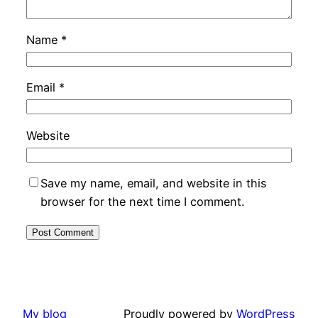
Name
*
Email
*
Website
Save my name, email, and website in this
browser for the next time I comment.
My blog
Proudly powered by
WordPress