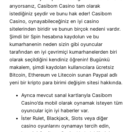
arıyorsanız, Casibom Casino tam olarak
istediğiniz şeydir ve bunu hak eder! Casibom
Casino, oynayabileceğiniz en iyi casino
sitelerinden biridir ve bunun birçok nedeni vardır.
Şimdi bir Spin hesabına kaydolun ve bu
kumarhanenin neden sizin gibi oyuncular
tarafından en iyi çevrimiçi kumarhanelerden biri
olarak seçildiğini kendiniz öğrenin! Bugünkü
makalem, şimdi kaydolan kullanıcılara ücretsiz
Bitcoin, Ethereum ve Litecoin sunan Paypal adlı
yeni bir kripto para birimi değişim sitesi hakkında.
Ayrıca mevcut sanal kartlarıyla Casibom
Casino’da mobil olarak oynamak isteyen tüm
oyuncular için iyi haberler var.
İster Rulet, Blackjack, Slots veya diğer
casino oyunlarını oynamayı tercih edin,