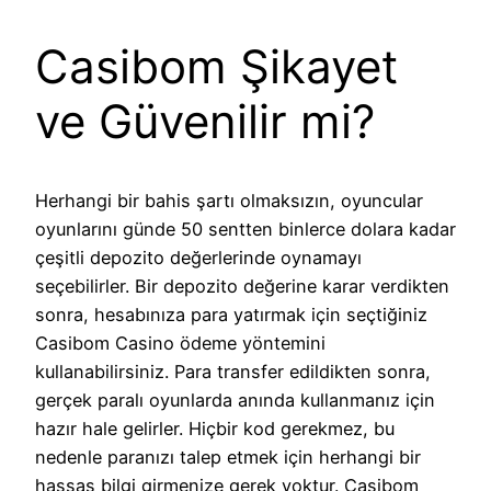
Casibom Şikayet
ve Güvenilir mi?
Herhangi bir bahis şartı olmaksızın, oyuncular
oyunlarını günde 50 sentten binlerce dolara kadar
çeşitli depozito değerlerinde oynamayı
seçebilirler. Bir depozito değerine karar verdikten
sonra, hesabınıza para yatırmak için seçtiğiniz
Casibom Casino ödeme yöntemini
kullanabilirsiniz. Para transfer edildikten sonra,
gerçek paralı oyunlarda anında kullanmanız için
hazır hale gelirler. Hiçbir kod gerekmez, bu
nedenle paranızı talep etmek için herhangi bir
hassas bilgi girmenize gerek yoktur. Casibom