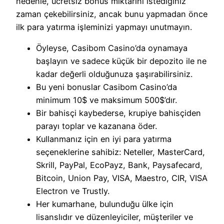
nedenle, ücretsiz bonus miktarını istediğiniz
zaman çekebilirsiniz, ancak bunu yapmadan önce
ilk para yatırma işleminizi yapmayı unutmayın.
Öyleyse, Casibom Casino’da oynamaya
başlayın ve sadece küçük bir depozito ile ne
kadar değerli olduğunuza şaşırabilirsiniz.
Bu yeni bonuslar Casibom Casino’da
minimum 10$ ve maksimum 500$’dır.
Bir bahisçi kaybederse, krupiye bahisçiden
parayı toplar ve kazanana öder.
Kullanmanız için en iyi para yatırma
seçeneklerine sahibiz: Neteller, MasterCard,
Skrill, PayPal, EcoPayz, Bank, Paysafecard,
Bitcoin, Union Pay, VISA, Maestro, CIR, VISA
Electron ve Trustly.
Her kumarhane, bulunduğu ülke için
lisanslıdır ve düzenleyiciler, müşteriler ve