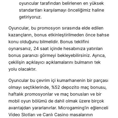
oyuncular tarafından belirlenen en yüksek
standartları karşılamayı önceliğimiz haline
getiriyoruz.
Oyuncular, bu promosyon sırasında elde edilen
kazançların, bonus etkinleştirilmeden önce bahse
konu olduğunu bilmelidir. Bonus teklifini
oynarsanız, 24 saat içinde hesabınıza yatırılan
bonus paranızı görmeyi bekleyebilirsiniz. Ayrıca,
çekilişin açıklayıcı açıklamalarını bulmanın tek
yolu olacaktır.
Oyuncular bu çevrim içi kumarhanenin bir parçası
olmayı seçtiklerinde, %52 depozito maç bonusu,
haftalık promosyonlar ve maç bonusları ve bir
mobil oyun bölümü de dahil olmak üzere birçok
avantajdan yararlanırlar. Microgaming’in eğlenceli
Video Slotları ve Canlı Casino masalarının