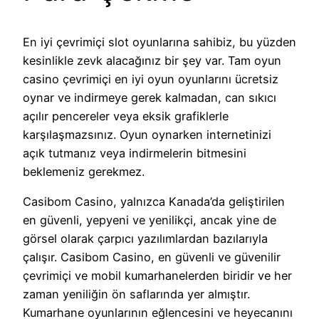
En iyi çevrimiçi slot oyunlarına sahibiz, bu yüzden
kesinlikle zevk alacağınız bir şey var. Tam oyun
casino çevrimiçi en iyi oyun oyunlarını ücretsiz
oynar ve indirmeye gerek kalmadan, can sıkıcı
açılır pencereler veya eksik grafiklerle
karşılaşmazsınız. Oyun oynarken internetinizi
açık tutmanız veya indirmelerin bitmesini
beklemeniz gerekmez.
Casibom Casino, yalnızca Kanada’da geliştirilen
en güvenli, yepyeni ve yenilikçi, ancak yine de
görsel olarak çarpıcı yazılımlardan bazılarıyla
çalışır. Casibom Casino, en güvenli ve güvenilir
çevrimiçi ve mobil kumarhanelerden biridir ve her
zaman yeniliğin ön saflarında yer almıştır.
Kumarhane oyunlarının eğlencesini ve heyecanını