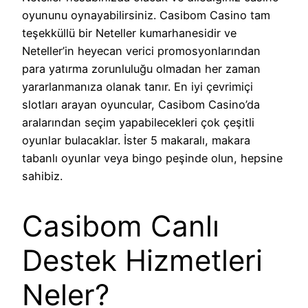
oyununu oynayabilirsiniz. Casibom Casino tam
teşekküllü bir Neteller kumarhanesidir ve
Neteller’in heyecan verici promosyonlarından
para yatırma zorunluluğu olmadan her zaman
yararlanmanıza olanak tanır. En iyi çevrimiçi
slotları arayan oyuncular, Casibom Casino’da
aralarından seçim yapabilecekleri çok çeşitli
oyunlar bulacaklar. İster 5 makaralı, makara
tabanlı oyunlar veya bingo peşinde olun, hepsine
sahibiz.
Casibom Canlı
Destek Hizmetleri
Neler?