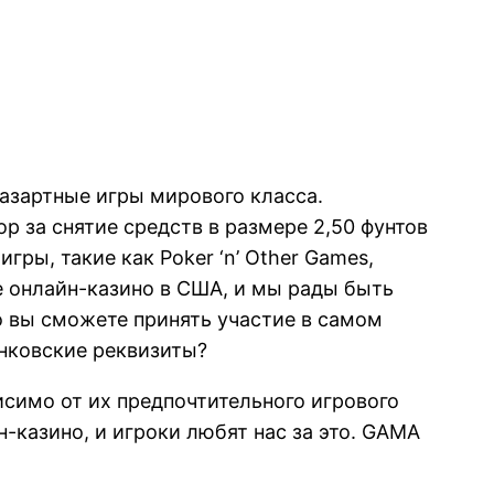
 азартные игры мирового класса.
р за снятие средств в размере 2,50 фунтов
гры, такие как Poker ‘n’ Other Games,
ее онлайн-казино в США, и мы рады быть
о вы сможете принять участие в самом
анковские реквизиты?
исимо от их предпочтительного игрового
казино, и игроки любят нас за это. GAMA