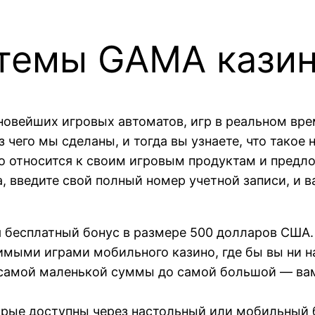
темы GAMA кази
вейших игровых автоматов, игр в реальном врем
 чего мы сделаны, и тогда вы узнаете, что такое
о относится к своим игровым продуктам и предл
 введите свой полный номер учетной записи, и 
 бесплатный бонус в размере 500 долларов США.
мыми играми мобильного казино, где бы вы ни н
т самой маленькой суммы до самой большой — вам
орые доступны через настольный или мобильный 