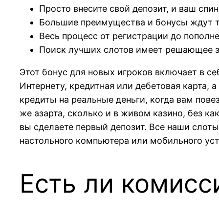
Просто внесите свой депозит, и ваш спи
Большие преимущества и бонусы ждут те
Весь процесс от регистрации до пополн
Поиск лучших слотов имеет решающее з
Этот бонус для новых игроков включает в себ
Интернету, кредитная или дебетовая карта, 
кредиты на реальные деньги, когда вам повез
же азарта, сколько и в живом казино, без ка
вы сделаете первый депозит. Все наши слоты
настольного компьютера или мобильного уст
Есть ли комисс