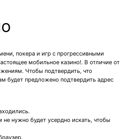
но
ени, покера и игр с прогрессивными
 настоящее мобильное казино!. В отличие от
ожениям. Чтобы подтвердить, что
вам будет предложено подтвердить адрес
аходились.
 не нужно будет усердно искать, чтобы
браузер.