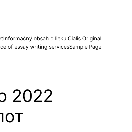
et
Informačný obsah o lieku Cialis Original
ce of essay writing services
Sample Page
р 2022
пот