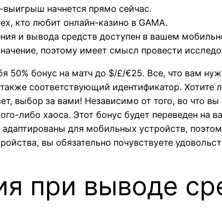
н-выигрыш начнется прямо сейчас.
х, кто любит онлайн-казино в GAMA.
ения и вывода средств доступен в вашем мобильн
начение, поэтому имеет смысл провести исследо
я 50% бонус на матч до $/£/€25. Все, что вам ну
а также соответствующий идентификатор. Хотите л
ет, выбор за вами! Независимо от того, во что в
кого-либо хаоса. Этот бонус будет переведен на в
 адаптированы для мобильных устройств, поэтому
ройства, вы обязательно почувствуете удовольст
ия при выводе ср