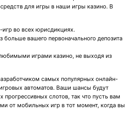
редств для игры в наши игры казино. В
игр во всех юрисдикциях.
аз больше вашего первоначального депозита
 любимыми играми казино, не выходя из
разработчиком самых популярных онлайн-
х игровых автоматов. Ваши шансы будут
 прогрессивных слотов, так что пусть вам
ми от мобильных игр в тот момент, когда вы