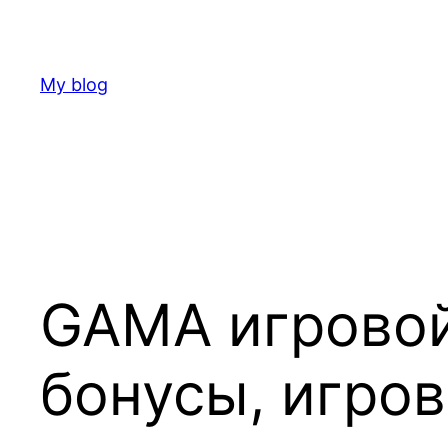
Skip
to
content
My blog
GAMA игровой
бонусы, игро