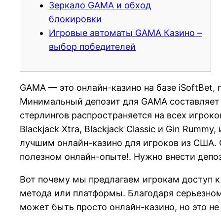
Зеркало GAMA и обход
блокировки
Игровые автоматы GAMA Казино –
выбор победителей
GAMA — это онлайн-казино на базе iSoftBet
Минимальный депозит для GAMA составляет вс
стерлингов распространяется на всех игроков
Blackjack Xtra, Blackjack Classic и Gin Rum
лучшим онлайн-казино для игроков из США. О
полезном онлайн-опыте!. Нужно внести депоз
Вот почему мы предлагаем игрокам доступ к 
метода или платформы. Благодаря серьезном
может быть просто онлайн-казино, но это не 