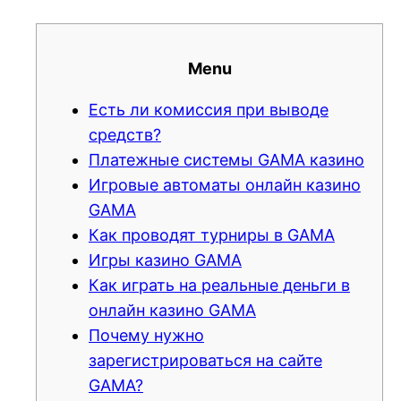
Menu
Есть ли комиссия при выводе
средств?
Платежные системы GAMA казино
Игровые автоматы онлайн казино
GAMA
Как проводят турниры в GAMA
Игры казино GAMA
Как играть на реальные деньги в
онлайн казино GAMA
Почему нужно
зарегистрироваться на сайте
GAMA?