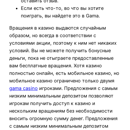
оставить отзыв.
Если есть что-то, во что вы хотите
поиграть, вы найдете это в Gama.
Вращения в казино выдаются случайным
образом, но всегда в соответствии с
условиями акции, поэтому к ним нет никаких
условий. Вы не можете получить бонусные
деньги, пока не отыграете предоставленные
вам бесплатные вращения. Хотя казино
полностью онлайн, есть мобильное казино, но
мобильное казино ограничено только двумя
gama casino
игроками. Предложения с самым
низким минимальным депозитом позволяют
игрокам получить доступ к казино и
нескольким вращениям без необходимости
вносить огромную сумму денег. Предложения
с самым низким минимальным депозитом