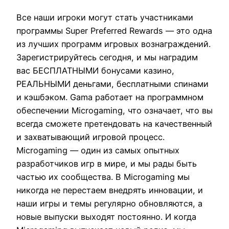
Все наши игроки могут стать участниками
программы Super Preferred Rewards — это одна
из лучших программ игровых вознаграждений.
Зарегистрируйтесь сегодня, и мы наградим
вас БЕСПЛАТНЫМИ бонусами казино,
РЕАЛЬНЫМИ деньгами, бесплатными спинами
и кэшбэком. Gama работает на программном
обеспечении Microgaming, что означает, что вы
всегда сможете претендовать на качественный
и захватывающий игровой процесс.
Microgaming — один из самых опытных
разработчиков игр в мире, и мы рады быть
частью их сообщества. В Microgaming мы
никогда не перестаем внедрять инновации, и
наши игры и темы регулярно обновляются, а
новые выпуски выходят постоянно. И когда