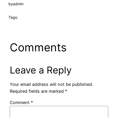
by
admin
Tags:
Comments
Leave a Reply
Your email address will not be published.
Required fields are marked
*
Comment
*