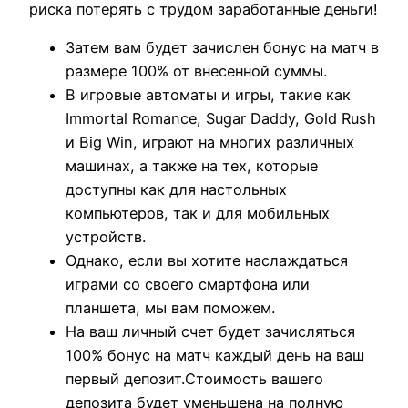
риска потерять с трудом заработанные деньги!
Затем вам будет зачислен бонус на матч в
размере 100% от внесенной суммы.
В игровые автоматы и игры, такие как
Immortal Romance, Sugar Daddy, Gold Rush
и Big Win, играют на многих различных
машинах, а также на тех, которые
доступны как для настольных
компьютеров, так и для мобильных
устройств.
Однако, если вы хотите наслаждаться
играми со своего смартфона или
планшета, мы вам поможем.
На ваш личный счет будет зачисляться
100% бонус на матч каждый день на ваш
первый депозит.Стоимость вашего
депозита будет уменьшена на полную