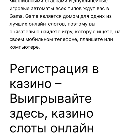
миллионными ставками и двухлинейные
игровые автоматы всех типов ждут вас в
Gama. Gama является домом для одних из
лучших онлайн-слотов, поэтому вы
обязательно найдете игру, которую ищете, на
своем мобильном телефоне, планшете или
компьютере.
Регистрация в
казино –
Выигрывайте
здесь, казино
слоты онлайн