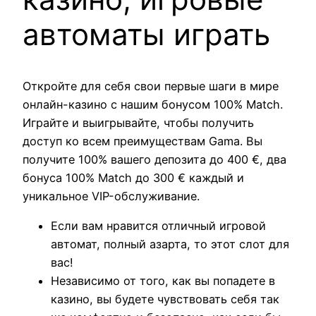
автоматы играть
Откройте для себя свои первые шаги в мире
онлайн-казино с нашим бонусом 100% Match.
Играйте и выигрывайте, чтобы получить
доступ ко всем преимуществам Gama. Вы
получите 100% вашего депозита до 400 €, два
бонуса 100% Match до 300 € каждый и
уникальное VIP-обслуживание.
Если вам нравится отличный игровой
автомат, полный азарта, то этот слот для
вас!
Независимо от того, как вы попадете в
казино, вы будете чувствовать себя так