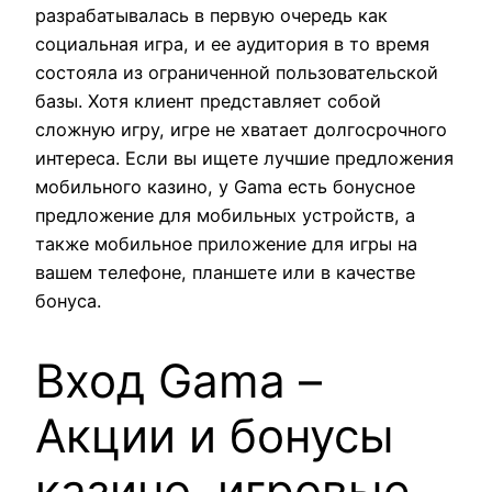
разрабатывалась в первую очередь как
социальная игра, и ее аудитория в то время
состояла из ограниченной пользовательской
базы. Хотя клиент представляет собой
сложную игру, игре не хватает долгосрочного
интереса. Если вы ищете лучшие предложения
мобильного казино, у Gama есть бонусное
предложение для мобильных устройств, а
также мобильное приложение для игры на
вашем телефоне, планшете или в качестве
бонуса.
Вход Gama –
Акции и бонусы
казино, игровые