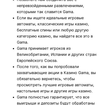
непревзойденными развлечениями,
которыми так славится Gama.
Если вы ищете идеальные игровые
автоматы, классические игры казино,
бесплатные спины или любую другую
категорию казино, вы найдете все это в
Gama.
Gama принимает игроков из
Великобритании, Испании и других стран
Европейского Союза.
После того, как вы попробовали
захватывающие акции в Казино Gama, вы
обязательно вернетесь, чтобы
просмотреть лучшие игровые автоматы,
настольные игры и другие игры казино.
Gama полностью гарантирует, что все
выигрыши и депозиты будут обработаны