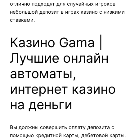
отлично подходят для случайных игроков —
небольшой депозит в играх казино с низкими
ставками.
Казино Gama |
Лучшие онлайн
автоматы,
интернет казино
на деньги
Вы должны совершить оплату депозита с
помощью кредитной карты, дебетовой карты,