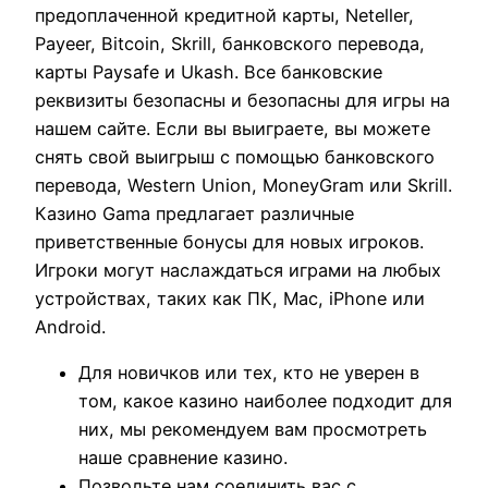
предоплаченной кредитной карты, Neteller,
Payeer, Bitcoin, Skrill, банковского перевода,
карты Paysafe и Ukash. Все банковские
реквизиты безопасны и безопасны для игры на
нашем сайте. Если вы выиграете, вы можете
снять свой выигрыш с помощью банковского
перевода, Western Union, MoneyGram или Skrill.
Казино Gama предлагает различные
приветственные бонусы для новых игроков.
Игроки могут наслаждаться играми на любых
устройствах, таких как ПК, Mac, iPhone или
Android.
Для новичков или тех, кто не уверен в
том, какое казино наиболее подходит для
них, мы рекомендуем вам просмотреть
наше сравнение казино.
Позвольте нам соединить вас с