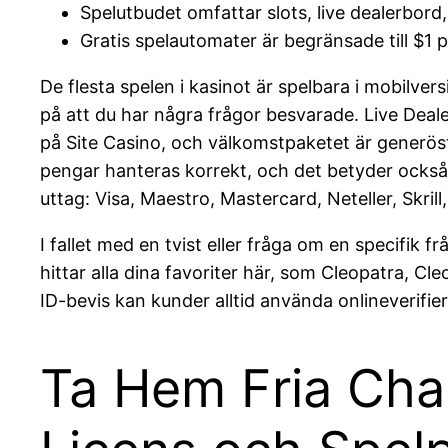
Spelutbudet omfattar slots, live dealerbord
Gratis spelautomater är begränsade till $1 pe
De flesta spelen i kasinot är spelbara i mobilver
på att du har några frågor besvarade. Live Deal
på Site Casino, och välkomstpaketet är generöst.
pengar hanteras korrekt, och det betyder också
uttag: Visa, Maestro, Mastercard, Neteller, Skril
I fallet med en tvist eller fråga om en specifik 
hittar alla dina favoriter här, som Cleopatra, Cl
ID-bevis kan kunder alltid använda onlineverifie
Ta Hem Fria Cha