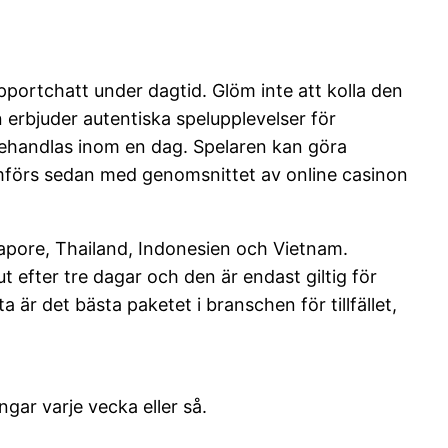
portchatt under dagtid. Glöm inte att kolla den
erbjuder autentiska spelupplevelser för
behandlas inom en dag. Spelaren kan göra
mförs sedan med genomsnittet av online casinon
gapore, Thailand, Indonesien och Vietnam.
fter tre dagar och den är endast giltig för
 är det bästa paketet i branschen för tillfället,
ar varje vecka eller så.