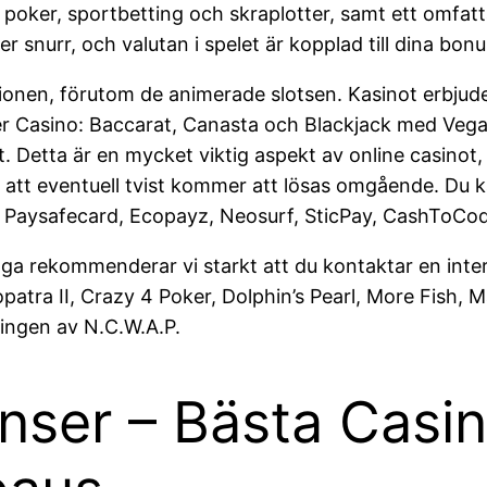
, poker, sportbetting och skraplotter, samt ett omfatt
r snurr, och valutan i spelet är kopplad till dina bonu
sionen, förutom de animerade slotsen. Kasinot erbjuder
er Casino: Baccarat, Canasta och Blackjack med Vega
 Detta är en mycket viktig aspekt av online casinot, 
 att eventuell tvist kommer att lösas omgående. Du 
l, Paysafecard, Ecopayz, Neosurf, SticPay, CashToCode,
fråga rekommenderar vi starkt att du kontaktar en inte
eopatra II, Crazy 4 Poker, Dolphin’s Pearl, More Fish, 
ringen av N.C.W.A.P.
nser – Bästa Casi