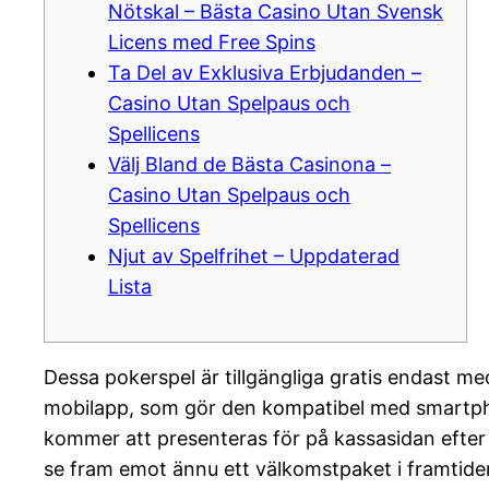
Nötskal – Bästa Casino Utan Svensk
Licens med Free Spins
Ta Del av Exklusiva Erbjudanden –
Casino Utan Spelpaus och
Spellicens
Välj Bland de Bästa Casinona –
Casino Utan Spelpaus och
Spellicens
Njut av Spelfrihet – Uppdaterad
Lista
Dessa pokerspel är tillgängliga gratis endast m
mobilapp, som gör den kompatibel med smartph
kommer att presenteras för på kassasidan efter 
se fram emot ännu ett välkomstpaket i framtiden