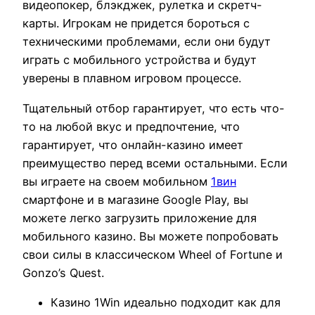
видеопокер, блэкджек, рулетка и скретч-
карты. Игрокам не придется бороться с
техническими проблемами, если они будут
играть с мобильного устройства и будут
уверены в плавном игровом процессе.
Тщательный отбор гарантирует, что есть что-
то на любой вкус и предпочтение, что
гарантирует, что онлайн-казино имеет
преимущество перед всеми остальными. Если
вы играете на своем мобильном
1вин
смартфоне и в магазине Google Play, вы
можете легко загрузить приложение для
мобильного казино. Вы можете попробовать
свои силы в классическом Wheel of Fortune и
Gonzo’s Quest.
Казино 1Win идеально подходит как для