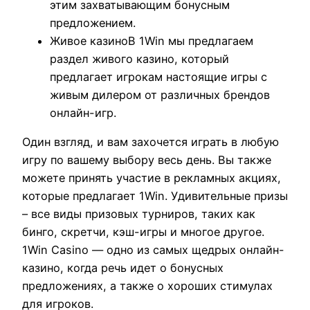
этим захватывающим бонусным
предложением.
Живое казиноВ 1Win мы предлагаем
раздел живого казино, который
предлагает игрокам настоящие игры с
живым дилером от различных брендов
онлайн-игр.
Один взгляд, и вам захочется играть в любую
игру по вашему выбору весь день. Вы также
можете принять участие в рекламных акциях,
которые предлагает 1Win. Удивительные призы
– все виды призовых турниров, таких как
бинго, скретчи, кэш-игры и многое другое.
1Win Casino — одно из самых щедрых онлайн-
казино, когда речь идет о бонусных
предложениях, а также о хороших стимулах
для игроков.