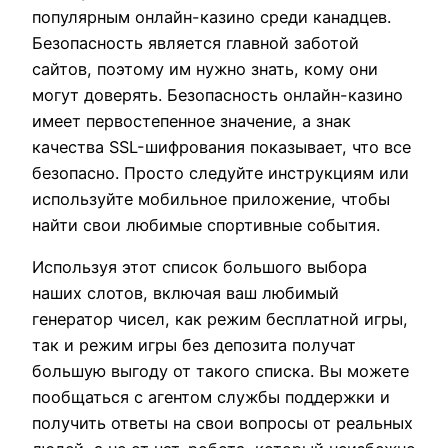
популярным онлайн-казино среди канадцев.
Безопасность является главной заботой
сайтов, поэтому им нужно знать, кому они
могут доверять. Безопасность онлайн-казино
имеет первостепенное значение, а знак
качества SSL-шифрования показывает, что все
безопасно. Просто следуйте инструкциям или
используйте мобильное приложение, чтобы
найти свои любимые спортивные события.
Используя этот список большого выбора
наших слотов, включая ваш любимый
генератор чисел, как режим бесплатной игры,
так и режим игры без депозита получат
большую выгоду от такого списка. Вы можете
пообщаться с агентом службы поддержки и
получить ответы на свои вопросы от реальных