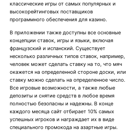
классические игры от самых популярных и
высокорейтинговых поставщиков
программного обеспечения для казино.
В приложении также доступны все основные
концепции ставок, игры и языки, включая
французский и испанский. Существует
несколько различных типов ставок, например,
человек может сделать ставку на то, что мяч
окажется на определенной стороне доски, или
ставку можно сделать на определенное число.
Все игровые возможности, а также любые
депозиты и снятие средств в любое время
полностью безопасны и надежны. В конце
каждого месяца сайт отбирает 10% самых
успешных игроков и награждает их в виде
специального промокода на азартные игры.