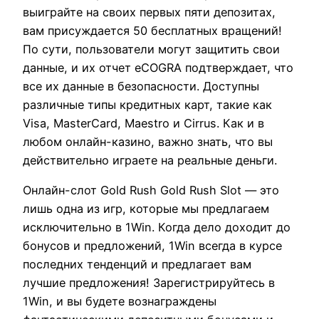
выиграйте на своих первых пяти депозитах,
вам присуждается 50 бесплатных вращений!
По сути, пользователи могут защитить свои
данные, и их отчет eCOGRA подтверждает, что
все их данные в безопасности. Доступны
различные типы кредитных карт, такие как
Visa, MasterCard, Maestro и Cirrus. Как и в
любом онлайн-казино, важно знать, что вы
действительно играете на реальные деньги.
Онлайн-слот Gold Rush Gold Rush Slot — это
лишь одна из игр, которые мы предлагаем
исключительно в 1Win. Когда дело доходит до
бонусов и предложений, 1Win всегда в курсе
последних тенденций и предлагает вам
лучшие предложения! Зарегистрируйтесь в
1Win, и вы будете вознаграждены