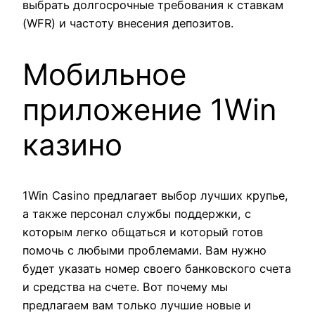
выбрать долгосрочные требования к ставкам
(WFR) и частоту внесения депозитов.
Мобильное
приложение 1Win
казино
1Win Casino предлагает выбор лучших крупье,
а также персонал службы поддержки, с
которым легко общаться и который готов
помочь с любыми проблемами. Вам нужно
будет указать номер своего банковского счета
и средства на счете. Вот почему мы
предлагаем вам только лучшие новые и