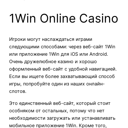
1Win Online Casino
Игроки могут наслаждаться играми
следующими способами: через веб-сайт 1Win
или приложение 1Win для iOS или Android.
Очень дружелюбное казино и хорошо
оформленный веб-сайт с удобной навигацией.
Если вы ищете более захватывающий способ
игры, попробуйте один из наших онлайн-
слотов.
Это единственный веб-сайт, который стоит
особняком от остальных, потому что нет
необходимости загружать или устанавливать
мобильное приложение 1Win. Кроме того,