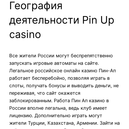
География
деятельности Pin Up
casino
Все жители России могут беспрепятственно
запускать игровые автоматы на сайте.
Легальное российское онлайн казино Пин-Ап
работает бесперебойно, позволяя играть в
слоты, получать бонусы и выводить деньги, не
переживая, что сайт окажется
заблокированным. Работа Пин Ап казино в
России вполне легальна, ведь клуб имеет
лицензию. Дополнительно играть могут
жители Турции, Казахстана, Армении. Зайти на