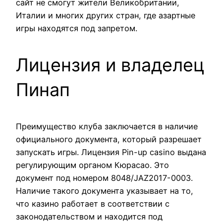
сайт не смогут жители Великобритании,
Италии и многих других стран, где азартные
игры находятся под запретом.
Лицензия и владелец
Пинап
Преимущество клуба заключается в наличие
официального документа, который разрешает
запускать игры. Лицензия Pin-up casino выдана
регулирующим органом Кюрасао. Это
документ под номером 8048/JAZ2017-0003.
Наличие такого документа указывает на то,
что казино работает в соответствии с
законодательством и находится под