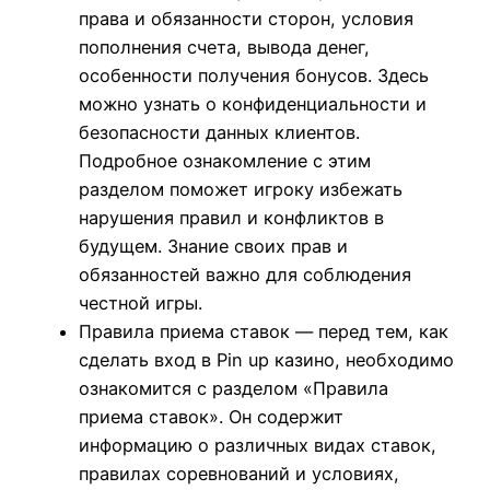
права и обязанности сторон, условия
пополнения счета, вывода денег,
особенности получения бонусов. Здесь
можно узнать о конфиденциальности и
безопасности данных клиентов.
Подробное ознакомление с этим
разделом поможет игроку избежать
нарушения правил и конфликтов в
будущем. Знание своих прав и
обязанностей важно для соблюдения
честной игры.
Правила приема ставок — перед тем, как
сделать вход в Pin up казино, необходимо
ознакомится с разделом «Правила
приема ставок». Он содержит
информацию о различных видах ставок,
правилах соревнований и условиях,