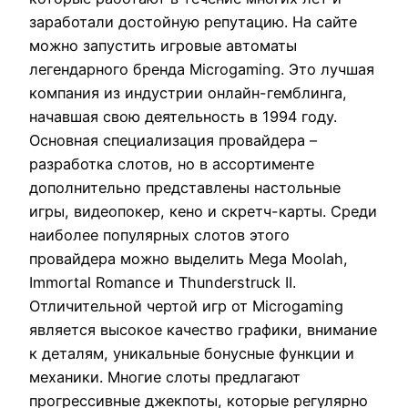
заработали достойную репутацию. На сайте
можно запустить игровые автоматы
легендарного бренда Microgaming. Это лучшая
компания из индустрии онлайн-гемблинга,
начавшая свою деятельность в 1994 году.
Основная специализация провайдера –
разработка слотов, но в ассортименте
дополнительно представлены настольные
игры, видеопокер, кено и скретч-карты. Среди
наиболее популярных слотов этого
провайдера можно выделить Mega Moolah,
Immortal Romance и Thunderstruck II.
Отличительной чертой игр от Microgaming
является высокое качество графики, внимание
к деталям, уникальные бонусные функции и
механики. Многие слоты предлагают
прогрессивные джекпоты, которые регулярно