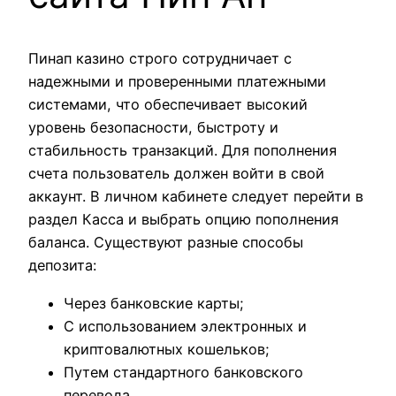
Пинап казино строго сотрудничает с
надежными и проверенными платежными
системами, что обеспечивает высокий
уровень безопасности, быстроту и
стабильность транзакций. Для пополнения
счета пользователь должен войти в свой
аккаунт. В личном кабинете следует перейти в
раздел Касса и выбрать опцию пополнения
баланса. Существуют разные способы
депозита:
Через банковские карты;
С использованием электронных и
криптовалютных кошельков;
Путем стандартного банковского
перевода.