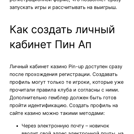
запускать игры и рассчитывать на выигрыш.
Как создать личный
кабинет Пин Ап
Личный кабинет казино Pin-up доступен сразу
после прохождения регистрации. Создавать
профиль могут только те игроки, которые уже
прочитали правила клуба и согласны с ними.
Дополнительно гемблер должен быть готов
пройти идентификацию. Создать профиль на
сайте казино можно такими методами:
Через электронную почту – новичок
вводит свой адрес электронной почты, на