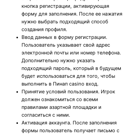
кнопка регистрации, активирующая
форму для заполнения. После ее нажатия
нужно выбрать подходящий способ
создания профиля.
Ввод данных в форму регистрации.
Пользователь указывает свой адрес
электронной почты или номер телефона.
Дополнительно нужно указать
подходящий пароль, который в будущем
будет использоваться для того, чтобы
выполнить в Пинап casino вход.
Принятие условий пользования. Игрок
должен ознакомиться со всеми
правилами азартной площадки и
согласиться с ними.
Активация аккаунта. После заполнения
формы пользователь получает письмо с