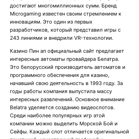
достигают многомиллионных сумм. Бренд
Microgaming известен своим стремлением к
инновациям. Это один из первых
разработчиков, который представил игры с
243 линиями и внедрили VR-технологии.
Казино Пин ап официальный сайт предлагает
интересные автоматы провайдера Белатра.
Это белорусский производитель автоматов и
программного обеспечения для казино,
начавший свою деятельность в 1993 году. За
годы работы компания выпустила массу
интересных развлечений. Основное внимание
Belatra уделяется созданию видеослотов.
Среди наиболее популярных игр этой
компании можно выделить Морской Бой и
Сейфы. Каждый слот отличается оригинальной