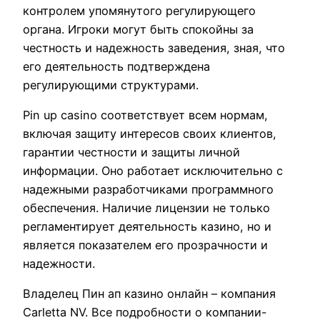
контролем упомянутого регулирующего
органа. Игроки могут быть спокойны за
честность и надежность заведения, зная, что
его деятельность подтверждена
регулирующими структурами.
Pin up casino соответствует всем нормам,
включая защиту интересов своих клиентов,
гарантии честности и защиты личной
информации. Оно работает исключительно с
надежными разработчиками программного
обеспечения. Наличие лицензии не только
регламентирует деятельность казино, но и
является показателем его прозрачности и
надежности.
Владелец Пин ап казино онлайн – компания
Carletta NV. Все подробности о компании-