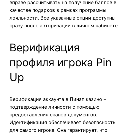
вправе рассчитывать на получение баллов в
качестве подарков в рамках программы
лояльности. Все указанные опции доступны
сразу после авторизации в личном кабинете.
Верификация
профиля игрока Pin
Up
Верификация аккаунта в Пинап казино –
подтверждение личности с помощью
предоставления сканов документов.
Идентификация обеспечивает безопасность
для самого игрока. Она гарантирует, что