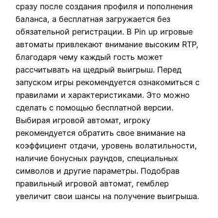
сразу после создания профиля и пополнения
баланса, а бесплатная загружается без
обязательной регистрации. В Pin up игровые
автоматы привлекают внимание высоким RTP,
благодаря чему каждый гость может
рассчитывать на щедрый выигрыш. Перед
запуском игры рекомендуется ознакомиться с
правилами и характеристиками. Это можно
сделать с помощью бесплатной версии.
Выбирая игровой автомат, игроку
рекомендуется обратить свое внимание на
коэффициент отдачи, уровень волатильности,
наличие бонусных раундов, специальных
символов и другие параметры. Подобрав
правильный игровой автомат, гемблер
увеличит свои шансы на получение выигрыша.