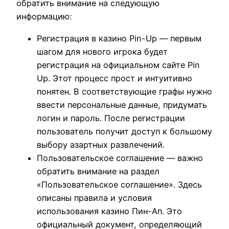
обратить внимание на следующую
информацию:
Регистрация в казино Pin-Up — первым
шагом для нового игрока будет
регистрация на официальном сайте Pin
Up. Этот процесс прост и интуитивно
понятен. В соответствующие графы нужно
ввести персональные данные, придумать
логин и пароль. После регистрации
пользователь получит доступ к большому
выбору азартных развлечений.
Пользовательское соглашение — важно
обратить внимание на раздел
«Пользовательское соглашение». Здесь
описаны правила и условия
использования казино Пин-Ап. Это
официальный документ, определяющий