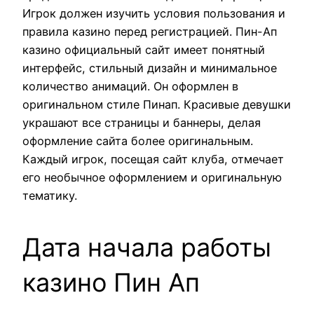
Игрок должен изучить условия пользования и
правила казино перед регистрацией. Пин-Ап
казино официальный сайт имеет понятный
интерфейс, стильный дизайн и минимальное
количество анимаций. Он оформлен в
оригинальном стиле Пинап. Красивые девушки
украшают все страницы и баннеры, делая
оформление сайта более оригинальным.
Каждый игрок, посещая сайт клуба, отмечает
его необычное оформлением и оригинальную
тематику.
Дата начала работы
казино Пин Ап