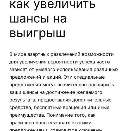
как увеличить
шансы на
выигрыш
В мире азартных развлечений возможности
для увеличения вероятности успеха часто
зависят от умелого использования различных
предложений и акций. Эти специальные
предложения могут значительно расширить
ваши шансы на достижение желаемого
результата, предоставляя дополнительные
средства, бесплатные вращения или иные
преимущества. Понимание того, как
правильно воспользоваться этими
предложениями, становится ключевым