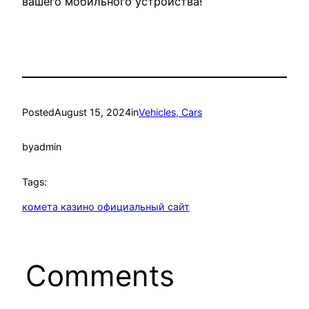
вашего мобильного устройства!
Posted
August 15, 2024
in
Vehicles, Cars
by
admin
Tags:
комета казино официальный сайт
Comments