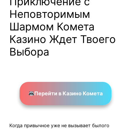
Приключение с
Неповторимым
Шармом Комета
Казино Ждет Твоего
Выбора
Перейти в Казино Комета
Когда привычное уже не вызывает былого