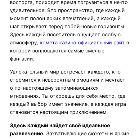
восторга, приходит время погрузиться в нечто
удивительное. Это пространство, где каждый
момент полон ярких впечатлений, а каждый
шаг открывает перед тобой новые горизонты.
Здесь каждый посетитель ощущает особую
атмосферу,
комета казино официальный сайт
в
которой воплощаются самые смелые
фантазии.
Увлекательный мир встречает каждого, кто
стремится к невероятным эмоциям и мечтает
о по-настоящему запоминающихся
мгновениях. Ты откроешь для себя место, где
каждый выбор имеет значение, а каждая игра
становится настоящим приключением.
Здесь каждый найдет своё идеальное
развлечение.
Захватывающие сюжеты и яркие