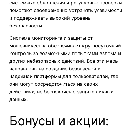
системные обновления и регулярные проверки
помогают своевременно устранять уязвимости
и поддерживать высокий уровень
безопасности.
Система мониторинга и защиты от
мошенничества обеспечивает круглосуточный
контроль за возможными попытками взлома и
других небезопасных действий. Все эти меры
направлены на создание безопасной и
надежной платформы для пользователей, где
они могут сосредоточиться на своих
действиях, не беспокоясь о защите личных
данных.
Бонусы и акции: