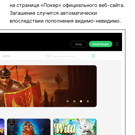
на странице «Покер» официального веб-сайта.
Загашение случится автоматически
впоследствии пополнения видимо-невидимо.