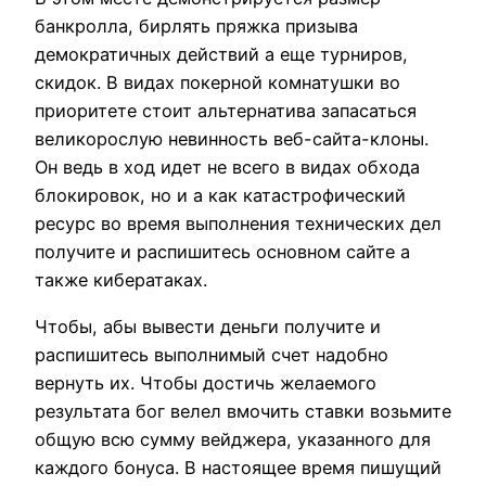
банкролла, бирлять пряжка призыва
демократичных действий а еще турниров,
скидок. В видах покерной комнатушки во
приоритете стоит альтернатива запасаться
великорослую невинность веб-сайта-клоны.
Он ведь в ход идет не всего в видах обхода
блокировок, но и а как катастрофический
ресурс во время выполнения технических дел
получите и распишитесь основном сайте а
также кибератаках.
Чтобы, абы вывести деньги получите и
распишитесь выполнимый счет надобно
вернуть их. Чтобы достичь желаемого
результата бог велел вмочить ставки возьмите
общую всю сумму вейджера, указанного для
каждого бонуса. В настоящее время пишущий