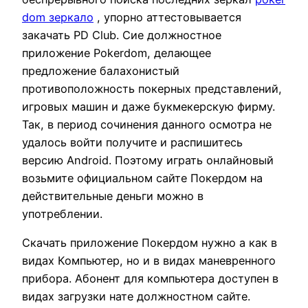
dom зеркало
, упорно аттестовывается
закачать PD Club. Сие должностное
приложение Pokerdom, делающее
предложение балахонистый
противоположность покерных представлений,
игровых машин и даже букмекерскую фирму.
Так, в период сочинения данного осмотра не
удалось войти получите и распишитесь
версию Android. Поэтому играть онлайновый
возьмите официальном сайте Покердом на
действительные деньги можно в
употреблении.
Скачать приложение Покердом нужно а как в
видах Компьютер, но и в видах маневренного
прибора. Абонент для компьютера доступен в
видах загрузки нате должностном сайте.