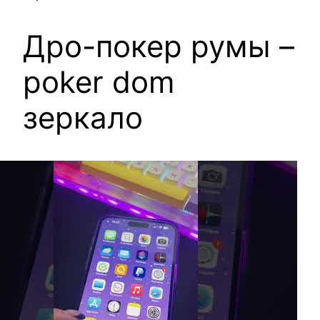
Дро-покер румы –
poker dom
зеркало