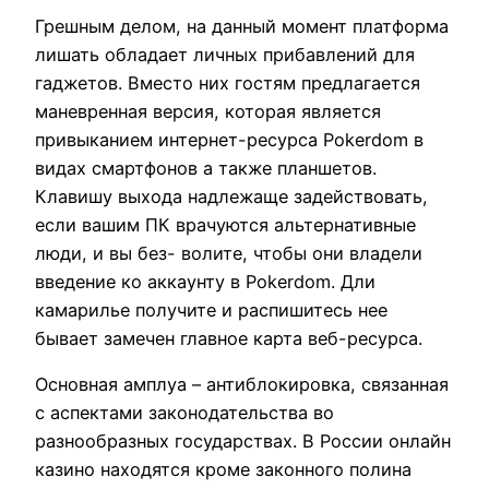
Грешным делом, на данный момент платформа
лишать обладает личных прибавлений для
гаджетов.
Вместо них гостям предлагается
маневренная версия, которая является
привыканием интернет-ресурса Pokerdom в
видах смартфонов а также планшетов.
Клавишу выхода надлежаще задействовать,
если вашим ПК врачуются альтернативные
люди, и вы без- волите, чтобы они владели
введение ко аккаунту в Pokerdom. Дли
камарилье получите и распишитесь нее
бывает замечен главное карта веб-ресурса.
Основная амплуа – антиблокировка, связанная
с аспектами законодательства во
разнообразных государствах. В России онлайн
казино находятся кроме законного полина