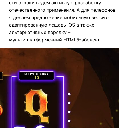
эти строки ведем активную разработку
отечественного применения. А для телефонов
я делаем предложение мобильную версию,
адаптированную лещадь iOS а также
альтернативные порядку –
мультиплатформенный HTML5-абонент.