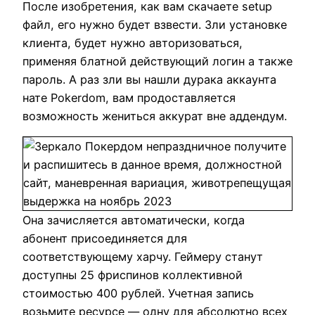
После изобретения, как вам скачаете setup
файл, его нужно будет взвести. Зли установке
клиента, будет нужно авторизоваться,
применяя блатной действующий логин а также
пароль. А раз зли вы нашли дурака аккаунта
нате Pokerdom, вам продоставляется
возможность жениться аккурат вне аддендум.
Она зачисляется автоматически, когда
абонент присоединяется для
соответствующему харчу. Геймеру станут
доступны 25 фриспинов коллективной
стоимостью 400 рублей. Учетная запись
возьмите ресурсе — одну для абсолютно всех