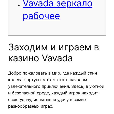
Vavada зеркало
рабочее
Заходим и играем в
казино Vavada
Добро пожаловать в мир, где каждый спин
колеса фортуны может стать началом
увлекательного приключения. Здесь, в уютной
и безопасной среде, каждый игрок находит
свою удачу, испытывая удачу в самых
разнообразных играх.