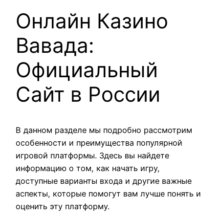
Онлайн Казино
Вавада:
Официальный
Сайт в России
В данном разделе мы подробно рассмотрим
особенности и преимущества популярной
игровой платформы. Здесь вы найдете
информацию о том, как начать игру,
доступные варианты входа и другие важные
аспекты, которые помогут вам лучше понять и
оценить эту платформу.