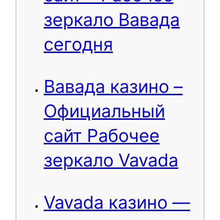
зеркало Вавада
сегодня
Вавада казино –
Официальный
сайт Рабочее
зеркало Vavada
Vavada казино —