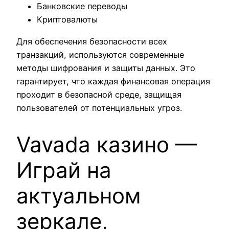
Банковские переводы
Криптовалюты
Для обеспечения безопасности всех
транзакций, используются современные
методы шифрования и защиты данных. Это
гарантирует, что каждая финансовая операция
проходит в безопасной среде, защищая
пользователей от потенциальных угроз.
Vavada казино —
Играй на
актуальном
зеркале,