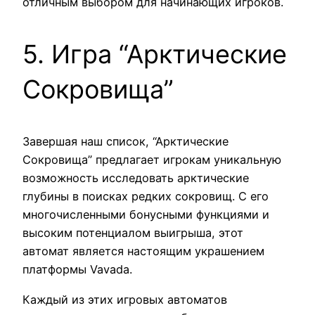
отличным выбором для начинающих игроков.
5. Игра “Арктические
Сокровища”
Завершая наш список, “Арктические
Сокровища” предлагает игрокам уникальную
возможность исследовать арктические
глубины в поисках редких сокровищ. С его
многочисленными бонусными функциями и
высоким потенциалом выигрыша, этот
автомат является настоящим украшением
платформы Vavada.
Каждый из этих игровых автоматов