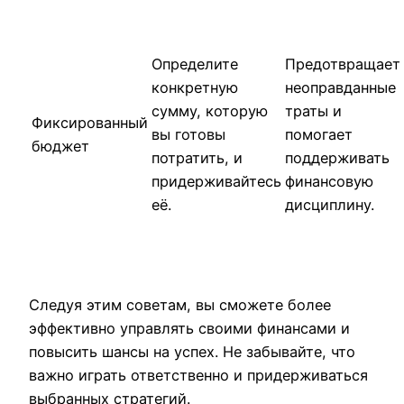
Определите
Предотвращает
конкретную
неоправданные
сумму, которую
траты и
Фиксированный
вы готовы
помогает
бюджет
потратить, и
поддерживать
придерживайтесь
финансовую
её.
дисциплину.
Следуя этим советам, вы сможете более
эффективно управлять своими финансами и
повысить шансы на успех. Не забывайте, что
важно играть ответственно и придерживаться
выбранных стратегий.