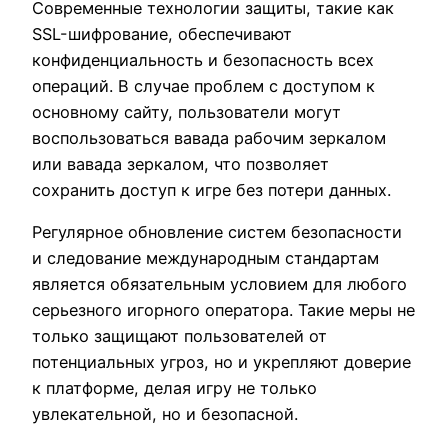
Современные технологии защиты, такие как
SSL-шифрование, обеспечивают
конфиденциальность и безопасность всех
операций. В случае проблем с доступом к
основному сайту, пользователи могут
воспользоваться вавада рабочим зеркалом
или вавада зеркалом, что позволяет
сохранить доступ к игре без потери данных.
Регулярное обновление систем безопасности
и следование международным стандартам
является обязательным условием для любого
серьезного игорного оператора. Такие меры не
только защищают пользователей от
потенциальных угроз, но и укрепляют доверие
к платформе, делая игру не только
увлекательной, но и безопасной.