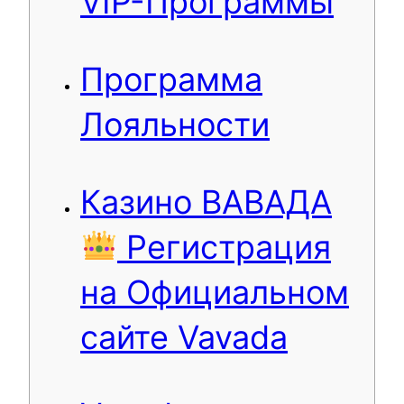
VIP-Программы
Программа
Лояльности
Казино ВАВАДА
Регистрация
на Официальном
сайте Vavada