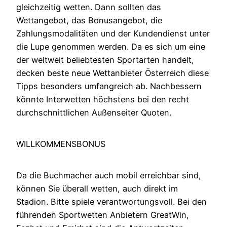
gleichzeitig wetten. Dann sollten das
Wettangebot, das Bonusangebot, die
Zahlungsmodalitäten und der Kundendienst unter
die Lupe genommen werden. Da es sich um eine
der weltweit beliebtesten Sportarten handelt,
decken beste neue Wettanbieter Österreich diese
Tipps besonders umfangreich ab. Nachbessern
könnte Interwetten höchstens bei den recht
durchschnittlichen Außenseiter Quoten.
WILLKOMMENSBONUS
Da die Buchmacher auch mobil erreichbar sind,
können Sie überall wetten, auch direkt im
Stadion. Bitte spiele verantwortungsvoll. Bei den
führenden Sportwetten Anbietern GreatWin,