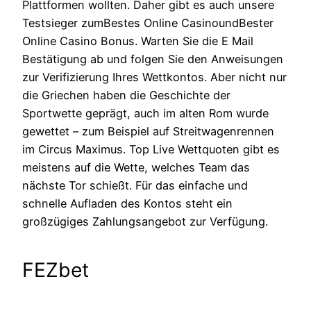
Plattformen wollten. Daher gibt es auch unsere
Testsieger zumBestes Online CasinoundBester
Online Casino Bonus. Warten Sie die E Mail
Bestätigung ab und folgen Sie den Anweisungen
zur Verifizierung Ihres Wettkontos. Aber nicht nur
die Griechen haben die Geschichte der
Sportwette geprägt, auch im alten Rom wurde
gewettet – zum Beispiel auf Streitwagenrennen
im Circus Maximus. Top Live Wettquoten gibt es
meistens auf die Wette, welches Team das
nächste Tor schießt. Für das einfache und
schnelle Aufladen des Kontos steht ein
großzügiges Zahlungsangebot zur Verfügung.
FEZbet