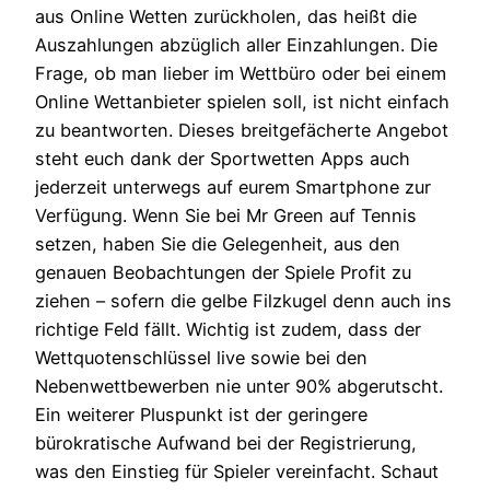
aus Online Wetten zurückholen, das heißt die
Auszahlungen abzüglich aller Einzahlungen. Die
Frage, ob man lieber im Wettbüro oder bei einem
Online Wettanbieter spielen soll, ist nicht einfach
zu beantworten. Dieses breitgefächerte Angebot
steht euch dank der Sportwetten Apps auch
jederzeit unterwegs auf eurem Smartphone zur
Verfügung. Wenn Sie bei Mr Green auf Tennis
setzen, haben Sie die Gelegenheit, aus den
genauen Beobachtungen der Spiele Profit zu
ziehen – sofern die gelbe Filzkugel denn auch ins
richtige Feld fällt. Wichtig ist zudem, dass der
Wettquotenschlüssel live sowie bei den
Nebenwettbewerben nie unter 90% abgerutscht.
Ein weiterer Pluspunkt ist der geringere
bürokratische Aufwand bei der Registrierung,
was den Einstieg für Spieler vereinfacht. Schaut