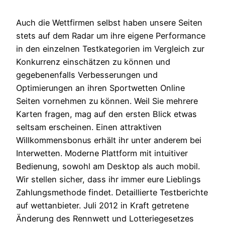
Auch die Wettfirmen selbst haben unsere Seiten
stets auf dem Radar um ihre eigene Performance
in den einzelnen Testkategorien im Vergleich zur
Konkurrenz einschätzen zu können und
gegebenenfalls Verbesserungen und
Optimierungen an ihren Sportwetten Online
Seiten vornehmen zu können. Weil Sie mehrere
Karten fragen, mag auf den ersten Blick etwas
seltsam erscheinen. Einen attraktiven
Willkommensbonus erhält ihr unter anderem bei
Interwetten. Moderne Plattform mit intuitiver
Bedienung, sowohl am Desktop als auch mobil.
Wir stellen sicher, dass ihr immer eure Lieblings
Zahlungsmethode findet. Detaillierte Testberichte
auf wettanbieter. Juli 2012 in Kraft getretene
Änderung des Rennwett und Lotteriegesetzes