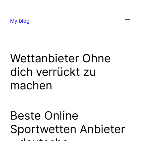
Skip
to
My blog
content
Wettanbieter Ohne
dich verrückt zu
machen
Beste Online
Sportwetten Anbieter