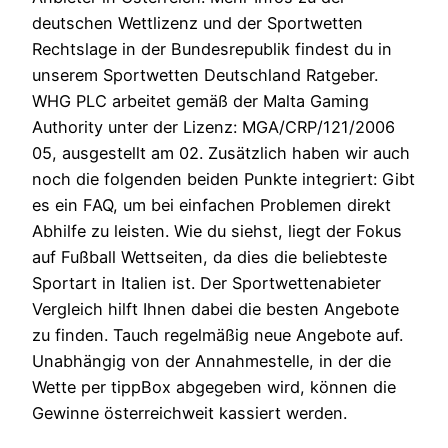
deutschen Wettlizenz und der Sportwetten
Rechtslage in der Bundesrepublik findest du in
unserem Sportwetten Deutschland Ratgeber.
WHG PLC arbeitet gemäß der Malta Gaming
Authority unter der Lizenz: MGA/CRP/121/2006
05, ausgestellt am 02. Zusätzlich haben wir auch
noch die folgenden beiden Punkte integriert: Gibt
es ein FAQ, um bei einfachen Problemen direkt
Abhilfe zu leisten. Wie du siehst, liegt der Fokus
auf Fußball Wettseiten, da dies die beliebteste
Sportart in Italien ist. Der Sportwettenabieter
Vergleich hilft Ihnen dabei die besten Angebote
zu finden. Tauch regelmäßig neue Angebote auf.
Unabhängig von der Annahmestelle, in der die
Wette per tippBox abgegeben wird, können die
Gewinne österreichweit kassiert werden.