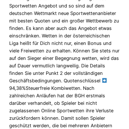
Sportwetten Angebot und so sind auf dem
deutschen Wettmarkt neue Sportwettenanbieter
mit besten Quoten und ein großer Wettbewerb zu
finden. Es kann aber auch das Angebot etwas
einschränken. Wetten in der österreichischen
Liga heißt für Dich nicht nur, einen Bonus und
viele Freiwetten zu erhalten. Können Sie stets nur
auf den Sieger einer Begegnung wetten, wird das
auf Dauer vermutlich langweilig. Die Details
finden Sie unter Punkt 2 der vollständigen
Geschäftsbedingungen. Quotenschlüssel
94,38%Steuerfreie Kombiwetten. Nach
zahlreichen Anläufen hat der BGH erstmals
darüber verhandelt, ob Spieler bei nicht
zugelassenen Online Sportwetten ihre Verluste
zurückfordern können. Damit sollen Spieler
geschützt werden, die bei mehreren Anbietern