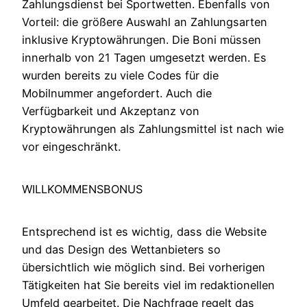
Zahlungsdienst bei Sportwetten. Ebenfalls von
Vorteil: die größere Auswahl an Zahlungsarten
inklusive Kryptowährungen. Die Boni müssen
innerhalb von 21 Tagen umgesetzt werden. Es
wurden bereits zu viele Codes für die
Mobilnummer angefordert. Auch die
Verfügbarkeit und Akzeptanz von
Kryptowährungen als Zahlungsmittel ist nach wie
vor eingeschränkt.
WILLKOMMENSBONUS
Entsprechend ist es wichtig, dass die Website
und das Design des Wettanbieters so
übersichtlich wie möglich sind. Bei vorherigen
Tätigkeiten hat Sie bereits viel im redaktionellen
Umfeld gearbeitet. Die Nachfrage regelt das