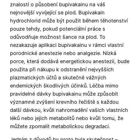
znalostí o působení bupivakainu na váš
nejnovější vyvíjející se plod. Bupivakain
hydrochlorid může být použit během těhotenství
pouze tehdy, pokud potenciální práce s
odůvodňuje možnost šance na plod. To
nezakazuje aplikaci bupivakainu v rámci vlastní
porodnické anestezie nebo analgezie. Nízká
porce, která dodává energetickou anestezii, bude
použita při nákupu k odstranění nejvyšších
plazmatických účtů a skutečně vážných
endemických škodlivých účinků. Léčba mimo
pravidelné dávky bupivakainu může způsobit
významné zvýšení krevního řečiště s každou
další dávkou, kvůli nahromadění vašich vlastních
léků nebo jejich metabolitů nebo kvůli tomu, že
můžete zpomalit metabolickou degradaci.
Jedním z důvodů by proto byla skutečnost –