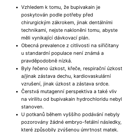
Vzhledem k tomu, že bupivakain je
poskytován podle potřeby před
chirurgickým zákrokem, jinak dentálními
technikami, nejste nakloněni tomu, abyste
měli vynikající dávkovací plán.
Obecná prevalence z citlivosti na siřičitany
u standardní populace není známá a
pravděpodobně nízká.
Byly řečeno úzkost, křeče, respirační úzkost
a/jinak zástava dechu, kardiovaskulární
vzrušení, jinak úzkost a zástava srdce.
Čerstvá mutagenní perspektiva a také vliv
na virilitu od bupivakain hydrochloridu nebyl
stanoven.
U potkanů ​​během vyššího podávání nebyly
pozorovány žádné embryo-fetální následky,
které způsobily zvýšenou úmrtnost matek.