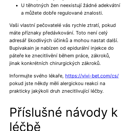
U těhotných žen neexistují žádné adekvátní
a můžete dobře regulované znalosti.
Vaši vlastní pečovatelé vás rychle ztratí, pokud
máte příznaky předávkování. Toto není celý
adresář škodlivých účinků a mohou nastat další.
Bupivakain je nabízen od epidurální injekce do
páteře ke znecitlivění během práce, zákroků,
jinak konkrétních chirurgických zákroků.
Informujte svého lékaře,
https://vivi-bet.com/cs/
pokud jste někdy měli alergickou reakci na
prakticky jakýkoli druh znecitlivující léčby.
Příslušné návody k
léčbě