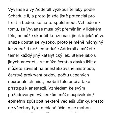
Vyvanse a vy Adderall vyzkoušíte léky podle
Schedule II, a proto je zde jistě potenciál pro
trest a budete se na to spolehnout. Vzhledem k
tomu, že Vyvanse musí být přeměněn v lidském
těle, nemůže skončit konzumací jinak injekčně ve
snaze dostat se vysoko, proto je méně náchylný
ke zneužití než jednoduše Adderall a můžete
téměř každý jiný katalytický lék. Stejně jako u
jiných anestetik se může čerstvá dávka lišit a
můžete záviset na anestetizované místnosti,
čerstvé prokrvení budov, počtu ucpaných
neuronálních míst, osobní toleranci a také
přístupu k anestezii. Vzhledem ke svým
požadovaným výsledkům může bupivakain /
epinefrin způsobit některé vedlejší účinky. Přesto
ne všechny tyto neblahé účinky se mohou