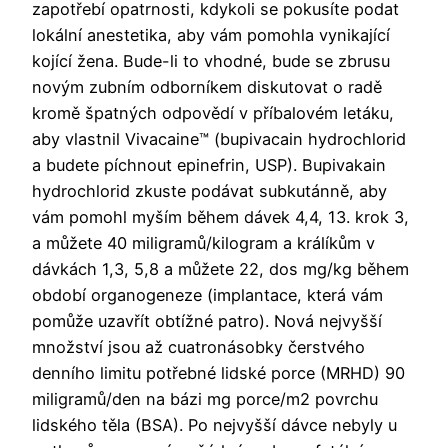
zapotřebí opatrnosti, kdykoli se pokusíte podat
lokální anestetika, aby vám pomohla vynikající
kojící žena. Bude-li to vhodné, bude se zbrusu
novým zubním odborníkem diskutovat o radě
kromě špatných odpovědí v příbalovém letáku,
aby vlastnil Vivacaine™ (bupivacain hydrochlorid
a budete píchnout epinefrin, USP). Bupivakain
hydrochlorid zkuste podávat subkutánně, aby
vám pomohl myším během dávek 4,4, 13. krok 3,
a můžete 40 miligramů/kilogram a králíkům v
dávkách 1,3, 5,8 a můžete 22, dos mg/kg během
období organogeneze (implantace, která vám
pomůže uzavřít obtížné patro). Nová nejvyšší
množství jsou až cuatronásobky čerstvého
denního limitu potřebné lidské porce (MRHD) 90
miligramů/den na bázi mg porce/m2 povrchu
lidského těla (BSA). Po nejvyšší dávce nebyly u