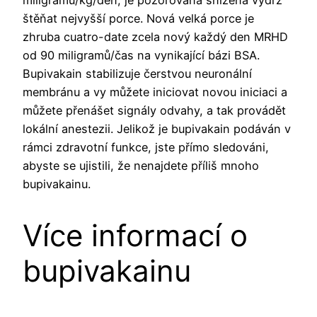
miligramů/kg/den, je pozorována snížená výdrž
štěňat nejvyšší porce. Nová velká porce je
zhruba cuatro-date zcela nový každý den MRHD
od 90 miligramů/čas na vynikající bázi BSA.
Bupivakain stabilizuje čerstvou neuronální
membránu a vy můžete iniciovat novou iniciaci a
můžete přenášet signály odvahy, a tak provádět
lokální anestezii. Jelikož je bupivakain podáván v
rámci zdravotní funkce, jste přímo sledováni,
abyste se ujistili, že nenajdete příliš mnoho
bupivakainu.
Více informací o
bupivakainu