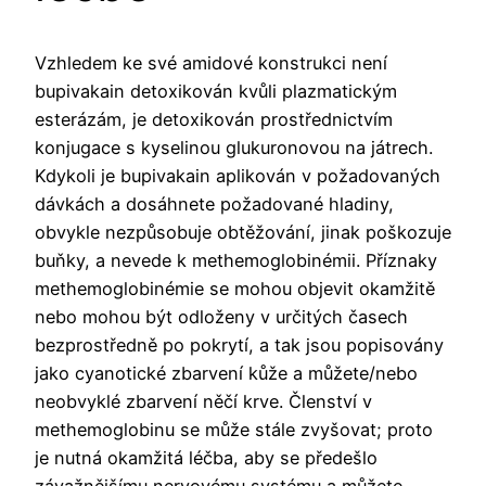
Vzhledem ke své amidové konstrukci není
bupivakain detoxikován kvůli plazmatickým
esterázám, je detoxikován prostřednictvím
konjugace s kyselinou glukuronovou na játrech.
Kdykoli je bupivakain aplikován v požadovaných
dávkách a dosáhnete požadované hladiny,
obvykle nezpůsobuje obtěžování, jinak poškozuje
buňky, a nevede k methemoglobinémii. Příznaky
methemoglobinémie se mohou objevit okamžitě
nebo mohou být odloženy v určitých časech
bezprostředně po pokrytí, a tak jsou popisovány
jako cyanotické zbarvení kůže a můžete/nebo
neobvyklé zbarvení něčí krve. Členství v
methemoglobinu se může stále zvyšovat; proto
je nutná okamžitá léčba, aby se předešlo