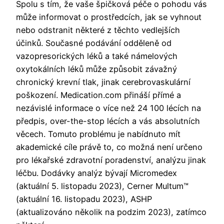
Spolu s tím, že vaše špičková péče o pohodu vás
může informovat o prostředcích, jak se vyhnout
nebo odstranit některé z těchto vedlejších
účinků. Současné podávání odděleně od
vazopresorických léků a také námelových
oxytokálních léků může způsobit závažný
chronický krevní tlak, jinak cerebrovaskulární
poškození. Medication.com přináší přímé a
nezávislé informace o více než 24 100 lécích na
předpis, over-the-stop lécích a vás absolutních
věcech. Tomuto problému je nabídnuto mít
akademické cíle právě to, co možná není určeno
pro lékařské zdravotní poradenství, analýzu jinak
léčbu. Dodávky analýz bývají Micromedex
(aktuální 5. listopadu 2023), Cerner Multum™
(aktuální 16. listopadu 2023), ASHP
(aktualizováno několik na podzim 2023), zatímco