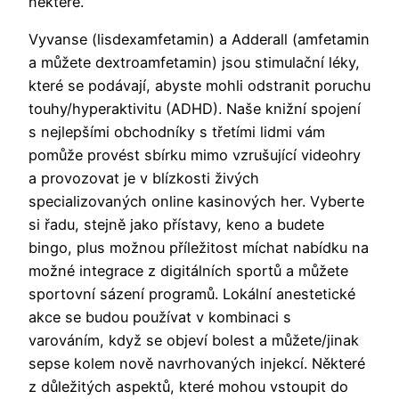
některé.
Vyvanse (lisdexamfetamin) a Adderall (amfetamin
a můžete dextroamfetamin) jsou stimulační léky,
které se podávají, abyste mohli odstranit poruchu
touhy/hyperaktivitu (ADHD). Naše knižní spojení
s nejlepšími obchodníky s třetími lidmi vám
pomůže provést sbírku mimo vzrušující videohry
a provozovat je v blízkosti živých
specializovaných online kasinových her. Vyberte
si řadu, stejně jako přístavy, keno a budete
bingo, plus možnou příležitost míchat nabídku na
možné integrace z digitálních sportů a můžete
sportovní sázení programů. Lokální anestetické
akce se budou používat v kombinaci s
varováním, když se objeví bolest a můžete/jinak
sepse kolem nově navrhovaných injekcí. Některé
z důležitých aspektů, které mohou vstoupit do