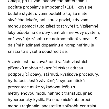
Chlapi, při užívání nadšeného amfetaminu
pocítíte problémy s impotencí (ED). I když se
budete stydět s vámi podělit o to, že máte
skvělého lékaře, oni jsou v pozici, kdy vám
mohou pomoci tuto záležitost vyřešit. Vzájemné
léky působí na čerstvý centrální nervový systém,
což zvyšuje zásobu neurotransmiterů v mysli. S
dalšími hladinami dopaminu a norepinefrinu je
snazší to slyšet a soustředit se.
V závislosti na závažnosti vašich vlastních
příznaků mohou zákazníci získat adresu
podporující obavy, stárnutí, kyslíkové procedury,
hydrataci. Ještě závažnější systematická
prezentace může vyžadovat léčbu s
methylenovou modř, nahradit transfuzi, jinak
hyperbarický kyslík. Po endemické absorpci
mohou regionální anestetika způsobit centrální