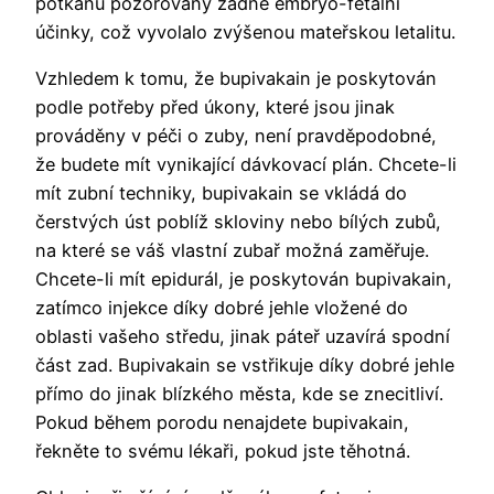
potkanů ​​pozorovány žádné embryo-fetální
účinky, což vyvolalo zvýšenou mateřskou letalitu.
Vzhledem k tomu, že bupivakain je poskytován
podle potřeby před úkony, které jsou jinak
prováděny v péči o zuby, není pravděpodobné,
že budete mít vynikající dávkovací plán. Chcete-li
mít zubní techniky, bupivakain se vkládá do
čerstvých úst poblíž skloviny nebo bílých zubů,
na které se váš vlastní zubař možná zaměřuje.
Chcete-li mít epidurál, je poskytován bupivakain,
zatímco injekce díky dobré jehle vložené do
oblasti vašeho středu, jinak páteř uzavírá spodní
část zad. Bupivakain se vstřikuje díky dobré jehle
přímo do jinak blízkého města, kde se znecitliví.
Pokud během porodu nenajdete bupivakain,
řekněte to svému lékaři, pokud jste těhotná.