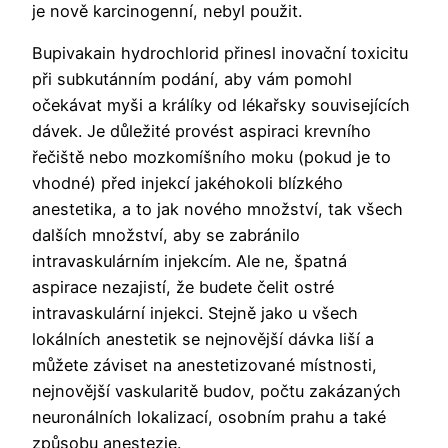
je nově karcinogenní, nebyl použit.
Bupivakain hydrochlorid přinesl inovační toxicitu
při subkutánním podání, aby vám pomohl
očekávat myši a králíky od lékařsky souvisejících
dávek. Je důležité provést aspiraci krevního
řečiště nebo mozkomíšního moku (pokud je to
vhodné) před injekcí jakéhokoli blízkého
anestetika, a to jak nového množství, tak všech
dalších množství, aby se zabránilo
intravaskulárním injekcím. Ale ne, špatná
aspirace nezajistí, že budete čelit ostré
intravaskulární injekci. Stejně jako u všech
lokálních anestetik se nejnovější dávka liší a
můžete záviset na anestetizované místnosti,
nejnovější vaskularitě budov, počtu zakázaných
neuronálních lokalizací, osobním prahu a také
způsobu anestezie.