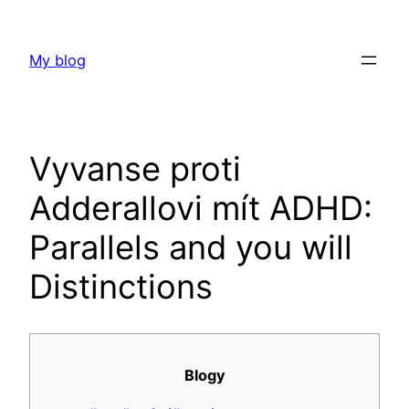
Skip
to
My blog
content
Vyvanse proti
Adderallovi mít ADHD:
Parallels and you will
Distinctions
Blogy