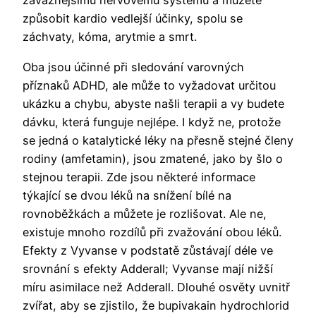
závažnějšímu nervovému systému a můžete
způsobit kardio vedlejší účinky, spolu se
záchvaty, kóma, arytmie a smrt.
Oba jsou účinné při sledování varovných
příznaků ADHD, ale může to vyžadovat určitou
ukázku a chybu, abyste našli terapii a vy budete
dávku, která funguje nejlépe. I když ne, protože
se jedná o katalytické léky na přesně stejné členy
rodiny (amfetamin), jsou zmatené, jako by šlo o
stejnou terapii. Zde jsou některé informace
týkající se dvou léků na snížení bílé na
rovnoběžkách a můžete je rozlišovat. Ale ne,
existuje mnoho rozdílů při zvažování obou léků.
Efekty z Vyvanse v podstatě zůstávají déle ve
srovnání s efekty Adderall; Vyvanse mají nižší
míru asimilace než Adderall. Dlouhé osvěty uvnitř
zvířat, aby se zjistilo, že bupivakain hydrochlorid