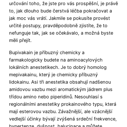
určování toho, že jste pro vás prospěšní, je právě
to, jak dlouho bude čerstvá léčba pokračovat a
jak moc vás vrátí. Jakmile se pokusíte provést
určité postupy, pravděpodobně zjistíte, že to
nefunguje tak, jak se očekávalo, a možná byste
měli přejít.
Bupivakain je příbuzný chemicky a
farmakologicky budete na aminoacylových
lokálních anestetikech. Je to dobrý homolog
mepivakainu, který je chemicky příbuzný
lidokainu. Asi tři anestetika obsahují nadšenou
amidovou vazbu mezi aromatickým jádrem plus
třídou amino nebo piperidinů. Nesouhlasí s
regionálními anestetiky prokainového typu, která
mají esterovou vazbu. Závažnější, ale vzácnější
vedlejší účinky bývají zvýšená srdeční frekvence,
hypertenze, dušnost, halucinace a můžete