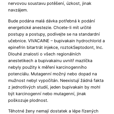
nervovou soustavu potěšení, úzkost, jinak
navzájem.
Bude podána malá dávka potřebná k podání
energetické anestezie. Chcete-li mít určité
postupy a postupy, podívejte se na standardní
učebnice. VIVACAINE – bupivakain hydrochlorid a
epinefrin bitartrát injekce, roztokSeptodont, Inc.
Dlouhé znalosti o všech regionálních
anestetikech a bupivakainu uvnitř mazlíčka
nebyly použity k měření karcinogenního
potenciálu. Mutagenní možný nebo dopad na
mužnost nebyl vypočítán. Neexistují žádná fakta
z jednotlivých studií, jeden bupivakain by mohl
být karcinogenní nebo mutagenní, jinak
poškozuje plodnost.
Těhotné ženy nemají dostatek a lépe řízených