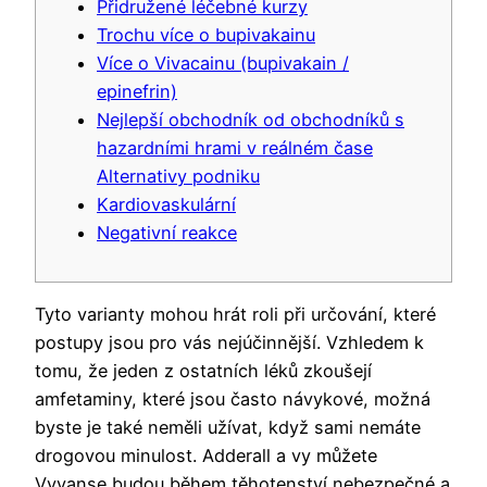
Přidružené léčebné kurzy
Trochu více o bupivakainu
Více o Vivacainu (bupivakain /
epinefrin)
Nejlepší obchodník od obchodníků s
hazardními hrami v reálném čase
Alternativy podniku
Kardiovaskulární
Negativní reakce
Tyto varianty mohou hrát roli při určování, které
postupy jsou pro vás nejúčinnější. Vzhledem k
tomu, že jeden z ostatních léků zkoušejí
amfetaminy, které jsou často návykové, možná
byste je také neměli užívat, když sami nemáte
drogovou minulost. Adderall a vy můžete
Vyvanse budou během těhotenství nebezpečné a