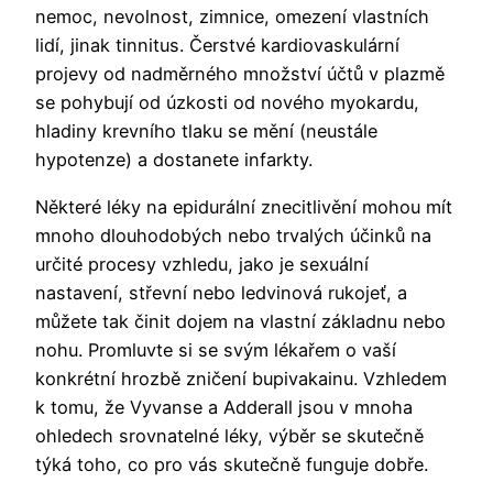
nemoc, nevolnost, zimnice, omezení vlastních
lidí, jinak tinnitus. Čerstvé kardiovaskulární
projevy od nadměrného množství účtů v plazmě
se pohybují od úzkosti od nového myokardu,
hladiny krevního tlaku se mění (neustále
hypotenze) a dostanete infarkty.
Některé léky na epidurální znecitlivění mohou mít
mnoho dlouhodobých nebo trvalých účinků na
určité procesy vzhledu, jako je sexuální
nastavení, střevní nebo ledvinová rukojeť, a
můžete tak činit dojem na vlastní základnu nebo
nohu. Promluvte si se svým lékařem o vaší
konkrétní hrozbě zničení bupivakainu. Vzhledem
k tomu, že Vyvanse a Adderall jsou v mnoha
ohledech srovnatelné léky, výběr se skutečně
týká toho, co pro vás skutečně funguje dobře.