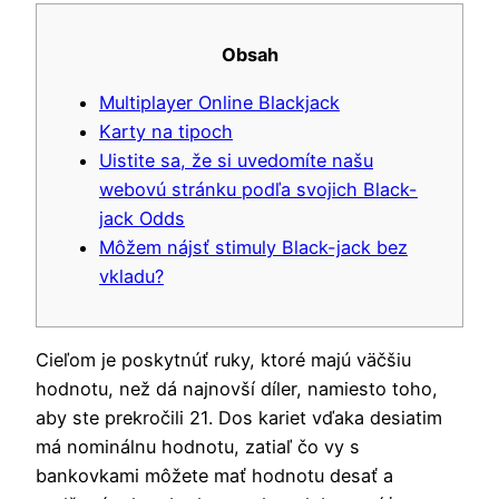
Obsah
Multiplayer Online Blackjack
Karty na tipoch
Uistite sa, že si uvedomíte našu
webovú stránku podľa svojich Black-
jack Odds
Môžem nájsť stimuly Black-jack bez
vkladu?
Cieľom je poskytnúť ruky, ktoré majú väčšiu
hodnotu, než dá najnovší díler, namiesto toho,
aby ste prekročili 21. Dos kariet vďaka desiatim
má nominálnu hodnotu, zatiaľ čo vy s
bankovkami môžete mať hodnotu desať a