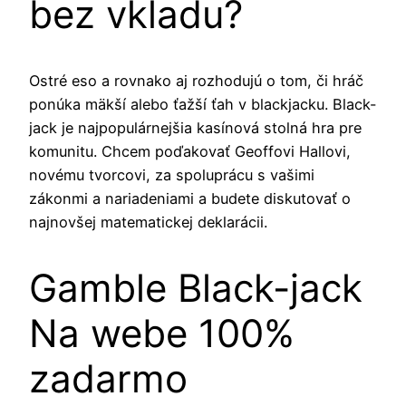
bez vkladu?
Ostré eso a rovnako aj rozhodujú o tom, či hráč
ponúka mäkší alebo ťažší ťah v blackjacku. Black-
jack je najpopulárnejšia kasínová stolná hra pre
komunitu. Chcem poďakovať Geoffovi Hallovi,
novému tvorcovi, za spoluprácu s vašimi
zákonmi a nariadeniami a budete diskutovať o
najnovšej matematickej deklarácii.
Gamble Black-jack
Na webe 100%
zadarmo