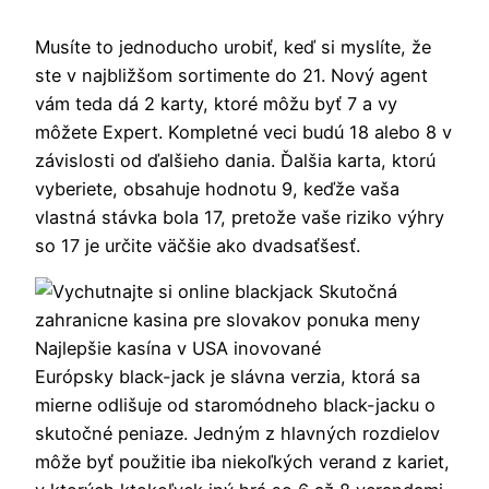
Musíte to jednoducho urobiť, keď si myslíte, že
ste v najbližšom sortimente do 21. Nový agent
vám teda dá 2 karty, ktoré môžu byť 7 a vy
môžete Expert. Kompletné veci budú 18 alebo 8 v
závislosti od ďalšieho dania. Ďalšia karta, ktorú
vyberiete, obsahuje hodnotu 9, keďže vaša
vlastná stávka bola 17, pretože vaše riziko výhry
so 17 je určite väčšie ako dvadsaťšesť.
Európsky black-jack je slávna verzia, ktorá sa
mierne odlišuje od staromódneho black-jacku o
skutočné peniaze. Jedným z hlavných rozdielov
môže byť použitie iba niekoľkých verand z kariet,