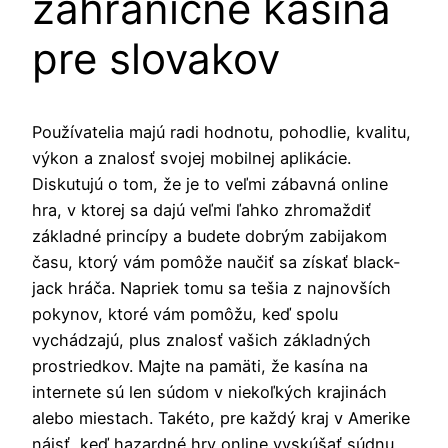
zahranicne kasina
pre slovakov
Používatelia majú radi hodnotu, pohodlie, kvalitu,
výkon a znalosť svojej mobilnej aplikácie.
Diskutujú o tom, že je to veľmi zábavná online
hra, v ktorej sa dajú veľmi ľahko zhromaždiť
základné princípy a budete dobrým zabijakom
času, ktorý vám pomôže naučiť sa získať black-
jack hráča. Napriek tomu sa tešia z najnovších
pokynov, ktoré vám pomôžu, keď spolu
vychádzajú, plus znalosť vašich základných
prostriedkov. Majte na pamäti, že kasína na
internete sú len súdom v niekoľkých krajinách
alebo miestach. Takéto, pre každý kraj v Amerike
nájsť, keď hazardné hry online vyskúšať súdnu