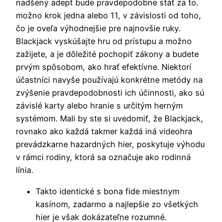
nadšený adept bude pravdepodobne stáť za to.
možno krok jedna alebo 11, v závislosti od toho,
čo je oveľa výhodnejšie pre najnovšie ruky.
Blackjack vyskúšajte hru od prístupu a možno
zažijete, a je dôležité pochopiť zákony a budete
prvým spôsobom, ako hrať efektívne.
Niektorí
účastníci navyše používajú konkrétne metódy na
zvýšenie pravdepodobnosti ich účinnosti, ako sú
závislé karty alebo hranie s určitým herným
systémom. Mali by ste si uvedomiť, že Blackjack,
rovnako ako každá takmer každá iná videohra
prevádzkarne hazardných hier, poskytuje výhodu
v rámci rodiny, ktorá sa označuje ako rodinná
línia.
Takto identické s bona fide miestnym
kasínom, zadarmo a najlepšie zo všetkých
hier je však dokázateľne rozumné.