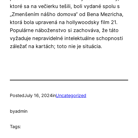
ktoré sa na večierku tešili, boli vydané spolu s
„Zmenšením nášho domova“ od Bena Mezricha,
ktorá bola upravená na hollywoodsky film 21.
Populárne náboženstvo si zachováva, že táto
vyžaduje nepravidelné intelektuálne schopnosti
záležať na kartách; toto nie je situácia.
Posted
July 16, 2024
in
Uncategorized
by
admin
Tags: