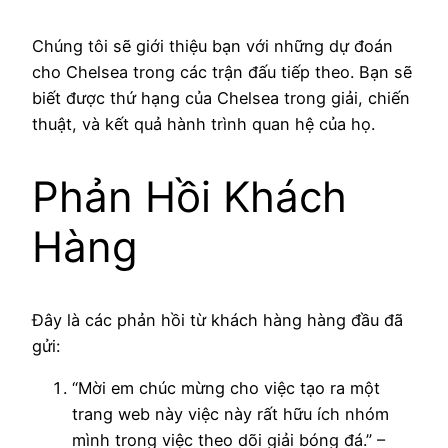
Chúng tôi sẽ giới thiệu bạn với những dự đoán
cho Chelsea trong các trận đấu tiếp theo. Bạn sẽ
biết được thứ hạng của Chelsea trong giải, chiến
thuật, và kết quả hành trình quan hệ của họ.
Phản Hồi Khách
Hàng
Đây là các phản hồi từ khách hàng hàng đầu đã
gửi:
“Mời em chúc mừng cho việc tạo ra một
trang web này việc này rất hữu ích nhóm
mình trong việc theo dõi giải bóng đá.” –