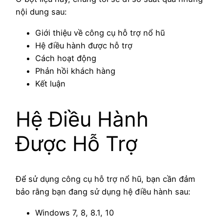
nội dung sau:
Giới thiệu về công cụ hỗ trợ nổ hũ
Hệ điều hành được hỗ trợ
Cách hoạt động
Phản hồi khách hàng
Kết luận
Hệ Điều Hành
Được Hỗ Trợ
Để sử dụng công cụ hỗ trợ nổ hũ, bạn cần đảm
bảo rằng bạn đang sử dụng hệ điều hành sau:
Windows 7, 8, 8.1, 10