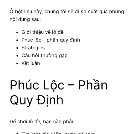
Ở bột liệu này, chúng tôi sẽ đi sơ suất qua những
nội dung sau:
Giới thiệu về lô đề
Phúc lộc – phần quy định
Strategies
Câu hỏi thường gặp
Kết luận
Phúc Lộc – Phần
Quy Định
Để chơi lô đề, bạn cần phải