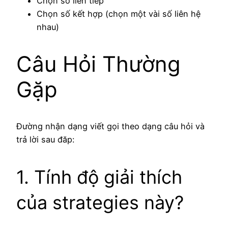
Chọn số liên tiếp
Chọn số kết hợp (chọn một vài số liên hệ
nhau)
Câu Hỏi Thường
Gặp
Đường nhận dạng viết gọi theo dạng câu hỏi và
trả lời sau đăp:
1. Tính độ giải thích
của strategies này?