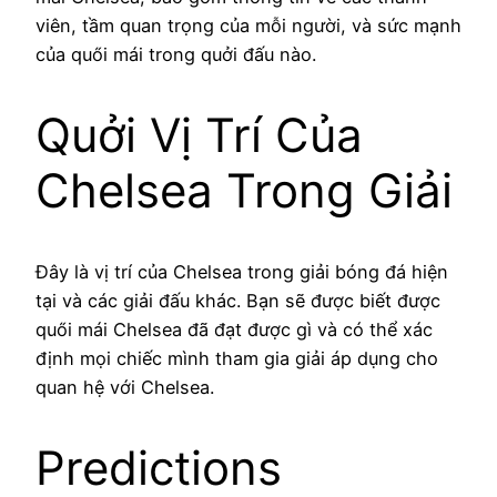
viên, tầm quan trọng của mỗi người, và sức mạnh
của quői mái trong quởi đấu nào.
Quởi Vị Trí Của
Chelsea Trong Giải
Đây là vị trí của Chelsea trong giải bóng đá hiện
tại và các giải đấu khác. Bạn sẽ được biết được
quői mái Chelsea đã đạt được gì và có thể xác
định mọi chiếc mình tham gia giải áp dụng cho
quan hệ với Chelsea.
Predictions