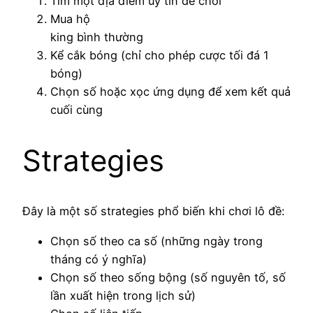
Tìm một địa điểm uy tín để chơi
Mua hộ
king bình thường
Kể cắk bóng (chỉ cho phép cược tối đá 1
bóng)
Chọn số hoặc xọc ứng dụng để xem kết quả
cuối cùng
Strategies
Đây là một số strategies phổ biến khi chơi lô đề:
Chọn số theo ca số (những ngày trong
tháng có ý nghĩa)
Chọn số theo sống bộng (số nguyên tố, số
lần xuất hiện trong lịch sử)