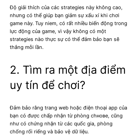
Độ giải thích của các strategies này không cao,
nhưng có thể giúp bạn giảm sự xấu xí khi chơi
game này. Tuy niem, có rất nhiều biến động trong
lực động của game, vì vậy không có một
strategies nào thực sự có thể đảm bảo bạn sẽ
thắng mỗi lần.
2. Tìm ra một địa điểm
uy tín để chơi?
Đảm bảo rằng trang web hoặc điện thoại app của
bạn có được chấp nhận từ phòng chнове, cũng
như có chứng nhận từ các quốc gia, phòng
chống rối riếng và bảo vệ dữ liệu.