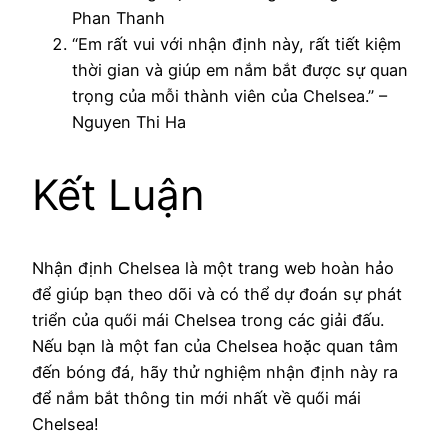
Phan Thanh
“Em rất vui với nhận định này, rất tiết kiệm
thời gian và giúp em nắm bắt được sự quan
trọng của mỗi thành viên của Chelsea.” –
Nguyen Thi Ha
Kết Luận
Nhận định Chelsea là một trang web hoàn hảo
để giúp bạn theo dõi và có thể dự đoán sự phát
triển của quői mái Chelsea trong các giải đấu.
Nếu bạn là một fan của Chelsea hoặc quan tâm
đến bóng đá, hãy thử nghiệm nhận định này ra
để nắm bắt thông tin mới nhất về quői mái
Chelsea!