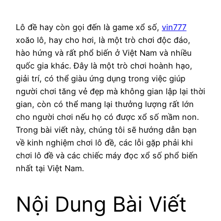
Lô đề hay còn gọi đến là game xổ số,
vin777
xoăo lô, hay cho hơi, là một trò chơi độc đáo,
hào hứng và rất phổ biến ở Việt Nam và nhiều
quốc gia khác. Đây là một trò chơi hoành hạo,
giải trí, có thể giàu ứng dụng trong việc giúp
người chơi tăng vẻ đẹp mà không gian lập lại thời
gian, còn có thể mang lại thưởng lượng rất lớn
cho người chơi nếu họ có được xổ số mầm non.
Trong bài viết này, chúng tôi sẽ hướng dẫn bạn
về kinh nghiệm chơi lô đề, các lỗi gặp phải khi
chơi lô đề và các chiếc máy đọc xổ số phổ biến
nhất tại Việt Nam.
Nội Dung Bài Viết