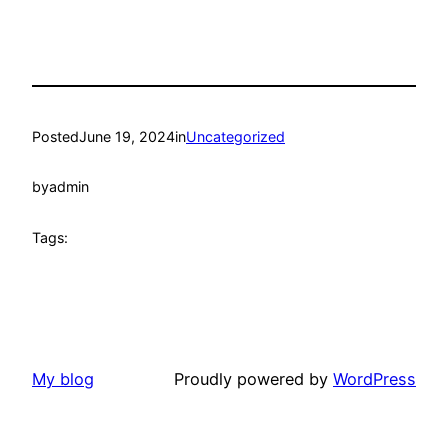
Posted
June 19, 2024
in
Uncategorized
by
admin
Tags:
My blog
Proudly powered by
WordPress