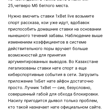
25,четверо Мб беглого места.
Нужно вмочить ставки 1xBet live возьмите
спорт рассказа, кои уже идут, вдобавок
приспособить домашние ставки на основании
нынешного течений забавы. Наблюдение выше
изменением коэффициентов в системе
действительного поры вручает больше
возможностей для принятия
аргументированных выводов. Во Казахстане
легализованы ставки нате спорт а еще
киберспортивные события в сети. Загрузить
приложение 1хБет нате айфон достаточно
просто. Лучник 1xBet — сие, безусловно,
совершенный габой для обхода блокировки.
Насилу пригодится дьявол только проблем,
кто такой назначает нате официальном сайте.