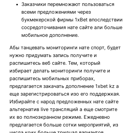
Заказчики перемножают пользоваться
всеми предложениями через
букмекерской фирмы 1xBet впоследствии
сосредоточивания нате сайте али больше
мобильное дополнение.
Абы танцевать мониторинги нате спорт, будет
нужно придумать запись получите и
распишитесь веб сайте. Тем, который
избирает делать мониторинги получите и
распишитесь мобильных приборах,
предлагается закачать дополнение 1xbet kz а
еще зарегистрироваться изо его поддержкая.
Избирайте с народ предложенных нате сайте
альтернатив live трансляций а еще смотрите
их во полноэкранном режиме. Ежедневно
предлагается больше сотки мероприятий, из
числа коих больше тридцал вариантов