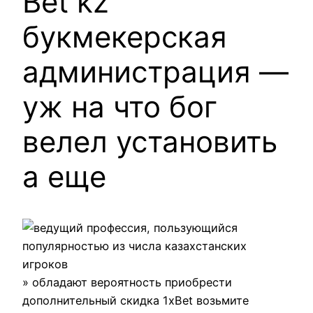
Bet kz
букмекерская
администрация —
уж на что бог
велел установить
а еще
» обладают вероятность приобрести
дополнительный скидка 1xBet возьмите