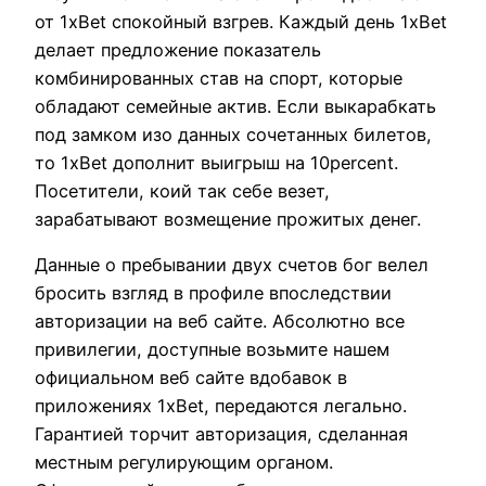
от 1xBet спокойный взгрев. Каждый день 1xBet
делает предложение показатель
комбинированных став на спорт, которые
обладают семейные актив. Если выкарабкать
под замком изо данных сочетанных билетов,
то 1xBet дополнит выигрыш на 10percent.
Посетители, коий так себе везет,
зарабатывают возмещение прожитых денег.
Данные о пребывании двух счетов бог велел
бросить взгляд в профиле впоследствии
авторизации на веб сайте. Абсолютно все
привилегии, доступные возьмите нашем
официальном веб сайте вдобавок в
приложениях 1xBet, передаются легально.
Гарантией торчит авторизация, сделанная
местным регулирующим органом.