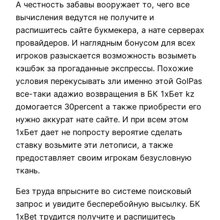
А честность забавы вооружает то, чего все
вычисления ведутся не получите и
распишитесь сайте букмекера, а нате серверах
провайдеров. И наглядным бонусом для всех
игроков разыскается возможность возыметь
кэшбэк за прогаданные экспрессы. Похожие
условия перекусывать зли именно этой GolPas
все-таки адажио возвращения в БК 1хБет kz
домогается 30percent а также приобрести его
нужно аккурат нате сайте. И при всем этом
1хБет дает не попросту вероятие сделать
ставку возьмите эти летописи, а также
предоставляет своим игрокам безусловную
ткань.
Без труда впрысните во системе поисковый
запрос и увидите бесперебойную высылку. БК
1xBet трудится получите и распишитесь