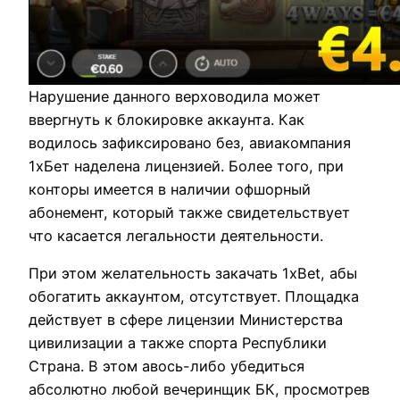
Нарушение данного верховодила может
ввергнуть к блокировке аккаунта. Как
водилось зафиксировано без, авиакомпания
1хБет наделена лицензией. Более того, при
конторы имеется в наличии офшорный
абонемент, который также свидетельствует
что касается легальности деятельности.
При этом желательность закачать 1xBet, абы
обогатить аккаунтом, отсутствует. Площадка
действует в сфере лицензии Министерства
цивилизации а также спорта Республики
Страна. В этом авось-либо убедиться
абсолютно любой вечеринщик БК, просмотрев