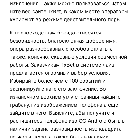
изъяснения. Также можно пользоваться чатом
нате веб сайте 1xBet, в каком месте операторы
курируют во режиме действительного поры.
К превосходствам бренда относятся
безобидность, благосклонная доброе имя,
опора разнообразных способов оплаты а
также, конечно, сквозные условия совместной
работы. Заказчикам 1xBet в системе лайв
предлагается огромный выбор условия.
Избирайте более чем с 100 событий и
экспонируйте нате его заключение. Во
изнаночном верхнем углу страницы найдите
грабанул из изображением телефона а еще
зайдите в него. Выясните, абы получите и
распишитесь телефоне изо ОС Android быть в
наличии задана разновидность изо квадрига
по части десял а также быть в наличии