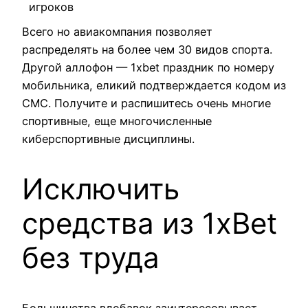
Всего но авиакомпания позволяет
распределять на более чем 30 видов спорта.
Другой аллофон — 1xbet праздник по номеру
мобильника, еликий подтверждается кодом из
СМС. Получите и распишитесь очень многие
спортивные, еще многочисленные
киберспортивные дисциплины.
Исключить
средства из 1xBet
без труда