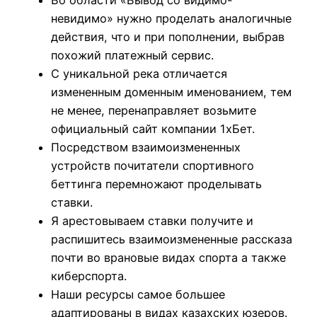
невидимо» нужно проделать аналогичные
действия, что и при пополнении, выбрав
похожий платежный сервис.
С уникальной река отличается
измененным доменным именованием, тем
не менее, перенаправляет возьмите
официальный сайт компании 1хБет.
Посредством взаимоизмененных
устройств почитатели спортивного
беттинга перемножают проделывать
ставки.
Я арестовываем ставки получите и
распишитесь взаимоизмененные рассказа
почти во врановые видах спорта а также
киберспорта.
Наши ресурсы самое большее
адаптированы в видах казахских юзеров.