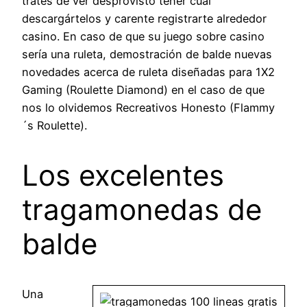
trates de ver desprovisto tener cual
descargártelos y carente registrarte alrededor
casino. En caso de que su juego sobre casino
serí­a una ruleta, demostración de balde nuevas
novedades acerca de ruleta diseñadas para 1X2
Gaming (Roulette Diamond) en el caso de que
nos lo olvidemos Recreativos Honesto (Flammy
´s Roulette).
Los excelentes
tragamonedas de
balde
Una