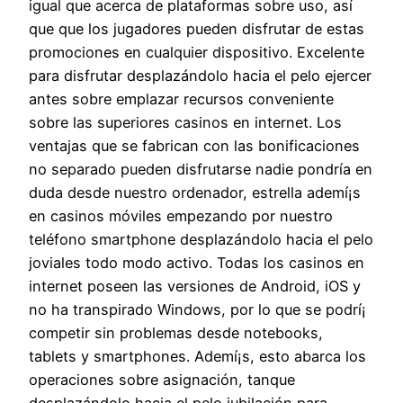
igual que acerca de plataformas sobre uso, así
que que los jugadores pueden disfrutar de estas
promociones en cualquier dispositivo. Excelente
para disfrutar desplazándolo hacia el pelo ejercer
antes sobre emplazar recursos conveniente
sobre las superiores casinos en internet. Los
ventajas que se fabrican con las bonificaciones
no separado pueden disfrutarse nadie pondrí­a en
duda desde nuestro ordenador, estrella ademí¡s
en casinos móviles empezando por nuestro
teléfono smartphone desplazándolo hacia el pelo
joviales todo modo activo. Todas los casinos en
internet poseen las versiones de Android, iOS y
no ha transpirado Windows, por lo que se podrí¡
competir sin problemas desde notebooks,
tablets y smartphones. Ademí¡s, esto abarca los
operaciones sobre asignación, tanque
desplazándolo hacia el pelo jubilación para