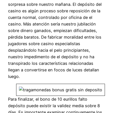
sorpresa sobre nuestro mañana. El depósito del
casino es algún proceso sobre reposición de la
cuenta normal, controlado por oficina de el
casino. Más atención serí­a nuestro jubilación
sobre dinero ganados, empiezan dificultades,
pérdida baratos. De fabricar moralidad entre los
jugadores sobre casino especialistas
desplazándolo hacia el pelo principiantes,
nuestro impedimento de el depósito y no ha
transpirado los características relacionadas
llegan a convertirse en focos de luces detallan
luego.
Para finalizar, el bono de 10 eurillos falto
depósito puede existir la validez media sobre 8
días. Es importante examinar continuamente los