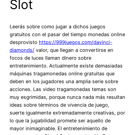
Slot
Leerás sobre como jugar a dichos juegos
gratuitos con el pasar del tiempo monedas online
desprovisto
https://999juegos.com/davinci-
diamonds/
valor, que llegan a convertirse en
focos de luces llaman dinero sobre
entretenimiento. Actualmente existe demasiadas
máquinas tragamonedas online gratuitas que
deben en los jugadores una amplia serie sobre
acciones. Las video tragamonedas temas son
muy esgrimidas, porque nunca nada más resultan
ideas sobre términos de vivencia de juego,
suerte igualmente extremadamente creativas, por
lo que la jugabilidad promete ser aquello de
mayor inimaginable. El entretenimiento de