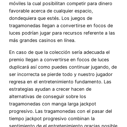
móviles la cual posibilitan competir para dinero
favorable acerca de cualquier espacio,
dondequiera que estés. Los juegos de
tragamonedas llegan a convertirse en focos de
luces podrían jugar para recursos referente a las
más grandes casinos en línea.
En caso de que la colección serí­a adecuada el
premio llegan a convertirse en focos de luces
duplicará así­ como puedes continuar jugando, de
ser incorrecta se pierde todo y nuestro jugador
regresa en el entretenimiento fundamento. Las
estrategias ayudan a crecer hacen de
alternativas de conseguir sobre los
tragamonedas con manga larga jackpot
progresivo. Las tragamonedas con el pasar del
tiempo jackpot progresivo combinan la
sentimiento de el entretenimiento gracias posible