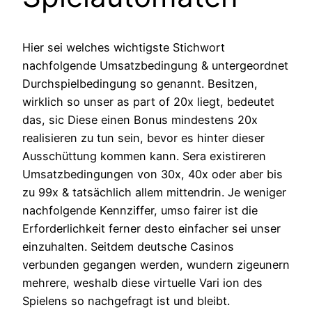
Hier sei welches wichtigste Stichwort
nachfolgende Umsatzbedingung & untergeordnet
Durchspielbedingung so genannt. Besitzen,
wirklich so unser as part of 20x liegt, bedeutet
das, sic Diese einen Bonus mindestens 20x
realisieren zu tun sein, bevor es hinter dieser
Ausschüttung kommen kann. Sera existireren
Umsatzbedingungen von 30x, 40x oder aber bis
zu 99x & tatsächlich allem mittendrin. Je weniger
nachfolgende Kennziffer, umso fairer ist die
Erforderlichkeit ferner desto einfacher sei unser
einzuhalten. Seitdem deutsche Casinos
verbunden gegangen werden, wundern zigeunern
mehrere, weshalb diese virtuelle Vari ion des
Spielens so nachgefragt ist und bleibt.