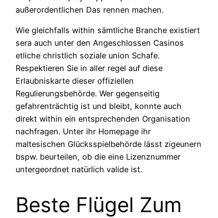
außerordentlichen Das rennen machen.
Wie gleichfalls within sämtliche Branche existiert
sera auch unter den Angeschlossen Casinos
etliche christlich soziale union Schafe.
Respektieren Sie in aller regel auf diese
Erlaubniskarte dieser offiziellen
Regulierungsbehörde. Wer gegenseitig
gefahrenträchtig ist und bleibt, konnte auch
direkt within ein entsprechenden Organisation
nachfragen. Unter ihr Homepage ihr
maltesischen Glücksspielbehörde lässt zigeunern
bspw. beurteilen, ob die eine Lizenznummer
untergeordnet natürlich valide ist.
Beste Flügel Zum