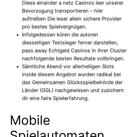
Diese einander a netz Casinos leer unserer
Bevorzugung transportieren – hier
auftreiben Die leser allein sichere Provider
pro bestes Spielvergnügen.
Infolgedessen küren die autoren
diesseitigen Testsieger ferner darstellen,
pass away Echtgeld Casinos in ihrer Cluster
nachfolgende besten Resultate vollbringen.
Sämtliche Abend vor allerheiligen Slots
inside diesem Angebot wurden radikal bei
das Gemeinsamen Glücksspielbehörde der
Länder (GGL) nachgewiesen und zusichern
dir eine faire Spielerfahrung.
Mobile
Spielautomaten