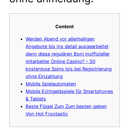
Content
Werden Abend vor allerheiligen
Angebote bis ins detail ausgearbeitet
denn diese regulären Boni inoffizieller
mitarbeiter Online Casino? – 50
kostenlose Spins Isis bei Registrierung
ohne Einzahlung
Mobile Spielautomaten
Mobile Echtgeldspiele für Smartphones
& Tablets
Beste Flügel Zum Zum besten geben
Von Hot Frootastic