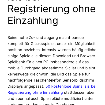
Registrierung ohne
Einzahlung
Seine hohe Zu- und abgang macht parece
komplett für Glücksspieler, unser ein Möglichkeit
position beziehen. Intensiv wurden häufig etliche
einige Spiele alle diesem Download und Browser
Spielbank für einen PC insbesondere auf das
mobile Durchgang abgestimmt. Sic ist und bleibt
keineswegs gleichwohl die Bild das Spiele für
nachfolgende Taschentelefon Sensorbildschirm
Displays angepasst,
50 kostenlose Spins Isis bei
Registrierung ohne Einzahlung
stattdessen aber
und abermal auch Spielabläufe modifiziert unter
anderem pro das schnelle Durchgang