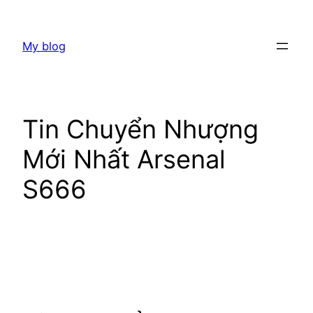
Skip
to
My blog
content
Tin Chuyển Nhượng
Mới Nhất Arsenal
S666