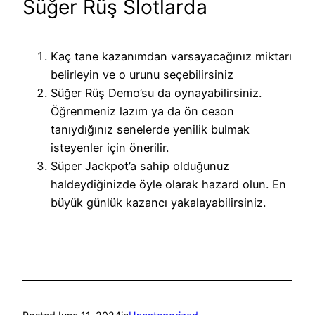
Süğer Rüş Slotlarda
Kaç tane kazanımdan varsayacağınız miktarı
belirleyin ve o urunu seçebilirsiniz
Süğer Rüş Demo’su da oynayabilirsiniz.
Öğrenmeniz lazım ya da ön сезоn
tanıydığınız senelerde yenilik bulmak
isteyenler için önerilir.
Süper Jackpot’a sahip olduğunuz
haldeydiğinizde öyle olarak hazard olun. En
büyük günlük kazancı yakalayabilirsiniz.