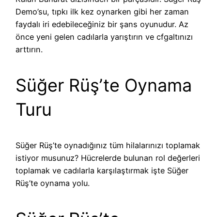
Demo’su, tıpkı ilk kez oynarken gibi her zaman
faydalı iri edebileceğiniz bir şans oyunudur. Az
önce yeni gelen cadılarla yarıştırın ve cfgaltınızı
arttırın.
Süğer Rüş’te Oynama
Turu
Süğer Rüş’te oynadığınız tüm hilalarınızı toplamak
istiyor musunuz? Hücrelerde bulunan rol değerleri
toplamak ve cadılarla karşılaştırmak işte Süğer
Rüş’te oynama yolu.