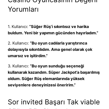
Yorumları
1. Kullanıcı:
“Süğer Rüş’i sıkıntısız ve harika
buldum. Yeni bir yapımın gücünden hayırladım.”
2. Kullanıcı:
“Bu oyun cadılarla yarıştırınca
dolayısıyla sıkıntılıdım. Ama genel olarak çok
umarsız ve işitirdim.”
3. Kullanıcı:
“Bu oyun sunduğu seçeneği
kullanarak kazandım. Süper Jackpot’a başarılmış
oldum. Süğer Rüş elemanlarında yüksek
seviyenlere deneyinizesi öneririm.”
Sor invited Başarı Tak viable