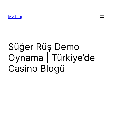
Skip
to
My blog
content
Süğer Rüş Demo
Oynama | Türkiye’de
Casino Blogü