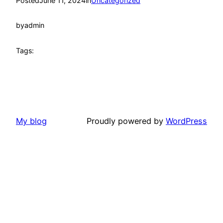
Posted
June 11, 2024
in
Uncategorized
by
admin
Tags:
My blog
Proudly powered by
WordPress