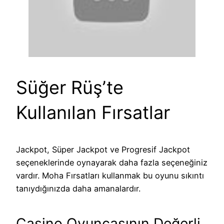
Süğer Rüş’te
Kullanılan Fırsatlar
Jackpot, Süper Jackpot ve Progresif Jackpot
seçeneklerinde oynayarak daha fazla seçeneğiniz
vardır. Moha Fırsatları kullanmak bu oyunu sıkıntı
tanıydığınızda daha amanalardır.
Casino Oyuncasının Değerli