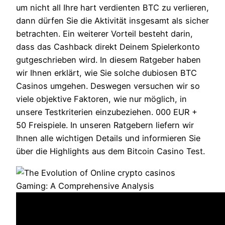
um nicht all Ihre hart verdienten BTC zu verlieren,
dann dürfen Sie die Aktivität insgesamt als sicher
betrachten. Ein weiterer Vorteil besteht darin,
dass das Cashback direkt Deinem Spielerkonto
gutgeschrieben wird. In diesem Ratgeber haben
wir Ihnen erklärt, wie Sie solche dubiosen BTC
Casinos umgehen. Deswegen versuchen wir so
viele objektive Faktoren, wie nur möglich, in
unsere Testkriterien einzubeziehen. 000 EUR +
50 Freispiele. In unseren Ratgebern liefern wir
Ihnen alle wichtigen Details und informieren Sie
über die Highlights aus dem Bitcoin Casino Test.