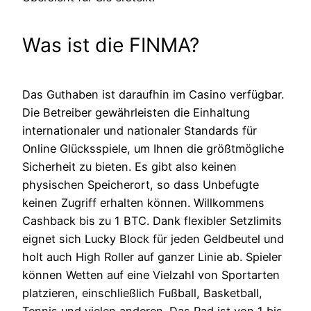
Was ist die FINMA?
Das Guthaben ist daraufhin im Casino verfügbar.
Die Betreiber gewährleisten die Einhaltung
internationaler und nationaler Standards für
Online Glücksspiele, um Ihnen die größtmögliche
Sicherheit zu bieten. Es gibt also keinen
physischen Speicherort, so dass Unbefugte
keinen Zugriff erhalten können. Willkommens
Cashback bis zu 1 BTC. Dank flexibler Setzlimits
eignet sich Lucky Block für jeden Geldbeutel und
holt auch High Roller auf ganzer Linie ab. Spieler
können Wetten auf eine Vielzahl von Sportarten
platzieren, einschließlich Fußball, Basketball,
Tennis und vielen anderen. Das Rad ist von 1 bis