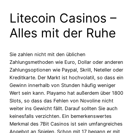
Litecoin Casinos –
Alles mit der Ruhe
Sie zahlen nicht mit den üblichen
Zahlungsmethoden wie Euro, Dollar oder anderen
Zahlungsoptionen wie Paypal, Skrill, Neteller oder
Kreditkarte. Der Markt ist hochvolatil, so dass ein
Gewinn innerhalb von Stunden häufig weniger
Wert sein kann. Playamo hat außerdem über 1800
Slots, so dass das Fehlen von Novoline nicht
weiter ins Gewicht fällt. Darauf sollten Sie auch
keinesfalls verzichten. Ein bemerkenswertes
Merkmal des 7Bit Casinos ist sein umfangreiches
Angebot an Spielen. Schon mit 17 begann er mit