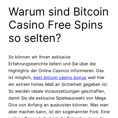
Warum sind Bitcoin
Casino Free Spins
so selten?
So können wir Ihnen exklusive
Erfahrungsberichte liefern und Sie über die
Highlights der Online Casinos informieren. Das
ist möglich,
best bitcoin casino bonus
weil hier
ein extrem hohes Maß an Sicherheit gegeben ist.
So werden ideale Voraussetzungen geschaffen,
damit Sie die exklusive Spieleauswahl von Mega
Dice von Anfang an auskosten können. Was man
aber machen kann, ist ein sogenannter Fork. Eine