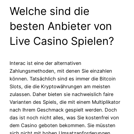
Welche sind die
besten Anbieter von
Live Casino Spielen?
Interac ist eine der alternativen
Zahlungsmethoden, mit denen Sie einzahlen
können. Tatsächlich sind es immer die Bitcoin
Slots, die die Kryptowährungen am meisten
zulassen. Daher bieten sie nachweislich faire
Varianten des Spiels, die mit einem Multiplikator
nach Ihrem Geschmack gespielt werden. Doch
das ist noch nicht alles, was Sie kostenfrei von
dem Casino geboten bekommen. Sie müssten
sich nicht mit hohen Umsatzanforderungen