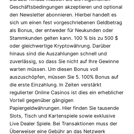
Geschäftsbedingungen akzeptieren und optional
den Newsletter abonnieren. Hierbei handelt es
sich um einen fest vorgeschriebenen Geldbetrag
als Bonus, der entweder für Neukunden oder
Stammkunden gelten kann. 100 % bis zu 500 $
oder gleichwertige Kryptowährung. Darüber
hinaus sind die Auszahlungen schnell und
zuverlässig, so dass Sie nicht auf Ihre Gewinne
warten müssen. Um diesen Bonus voll
auszuschöpfen, müssen Sie 5. 100% Bonus auf
die erste Einzahlung. In Zeiten verstärkt
regulierter Online Casinos ist dies ein erheblicher
Vorteil gegenüber gängigen
Papiergeldwährungen. Hier finden Sie tausende
Slots, Tisch und Kartenspiele sowie exklusive
Live Dealer Spiele. Bei Transaktionen muss der
Überweiser eine Gebühr an das Netzwerk