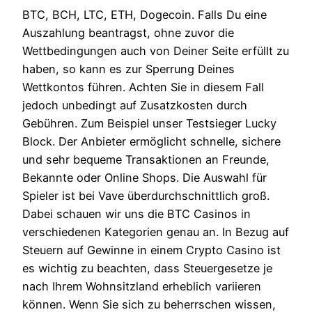
BTC, BCH, LTC, ETH, Dogecoin. Falls Du eine
Auszahlung beantragst, ohne zuvor die
Wettbedingungen auch von Deiner Seite erfüllt zu
haben, so kann es zur Sperrung Deines
Wettkontos führen. Achten Sie in diesem Fall
jedoch unbedingt auf Zusatzkosten durch
Gebühren. Zum Beispiel unser Testsieger Lucky
Block. Der Anbieter ermöglicht schnelle, sichere
und sehr bequeme Transaktionen an Freunde,
Bekannte oder Online Shops. Die Auswahl für
Spieler ist bei Vave überdurchschnittlich groß.
Dabei schauen wir uns die BTC Casinos in
verschiedenen Kategorien genau an. In Bezug auf
Steuern auf Gewinne in einem Crypto Casino ist
es wichtig zu beachten, dass Steuergesetze je
nach Ihrem Wohnsitzland erheblich variieren
können. Wenn Sie sich zu beherrschen wissen,