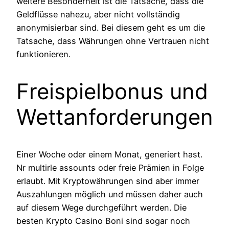
weitere Besonderheit ist die Tatsache, dass die
Geldflüsse nahezu, aber nicht vollständig
anonymisierbar sind. Bei diesem geht es um die
Tatsache, dass Währungen ohne Vertrauen nicht
funktionieren.
Freispielbonus und
Wettanforderungen
Einer Woche oder einem Monat, generiert hast.
Nr multirle assounts oder freie Prämien in Folge
erlaubt. Mit Kryptowährungen sind aber immer
Auszahlungen möglich und müssen daher auch
auf diesem Wege durchgeführt werden. Die
besten Krypto Casino Boni sind sogar noch