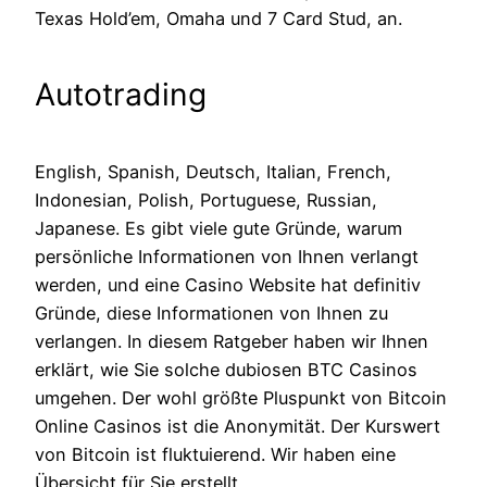
Texas Hold’em, Omaha und 7 Card Stud, an.
Autotrading
English, Spanish, Deutsch, Italian, French,
Indonesian, Polish, Portuguese, Russian,
Japanese. Es gibt viele gute Gründe, warum
persönliche Informationen von Ihnen verlangt
werden, und eine Casino Website hat definitiv
Gründe, diese Informationen von Ihnen zu
verlangen. In diesem Ratgeber haben wir Ihnen
erklärt, wie Sie solche dubiosen BTC Casinos
umgehen. Der wohl größte Pluspunkt von Bitcoin
Online Casinos ist die Anonymität. Der Kurswert
von Bitcoin ist fluktuierend. Wir haben eine
Übersicht für Sie erstellt.