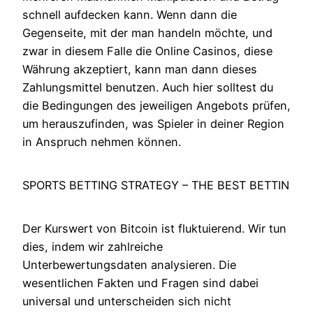
schnell aufdecken kann. Wenn dann die
Gegenseite, mit der man handeln möchte, und
zwar in diesem Falle die Online Casinos, diese
Währung akzeptiert, kann man dann dieses
Zahlungsmittel benutzen. Auch hier solltest du
die Bedingungen des jeweiligen Angebots prüfen,
um herauszufinden, was Spieler in deiner Region
in Anspruch nehmen können.
SPORTS BETTING STRATEGY – THE BEST BETTIN
Der Kurswert von Bitcoin ist fluktuierend. Wir tun
dies, indem wir zahlreiche
Unterbewertungsdaten analysieren. Die
wesentlichen Fakten und Fragen sind dabei
universal und unterscheiden sich nicht