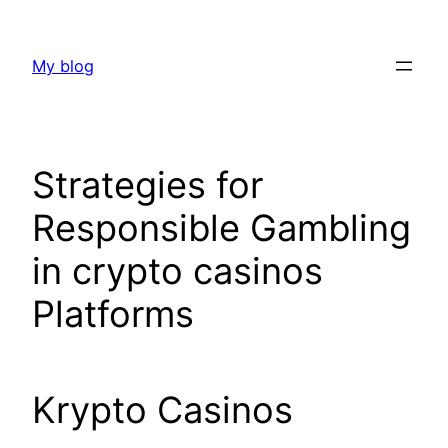
Skip
to
My blog
content
Strategies for
Responsible Gambling
in crypto casinos
Platforms
Krypto Casinos