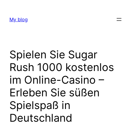
Skip
to
My blog
content
Spielen Sie Sugar
Rush 1000 kostenlos
im Online-Casino –
Erleben Sie süßen
Spielspaß in
Deutschland