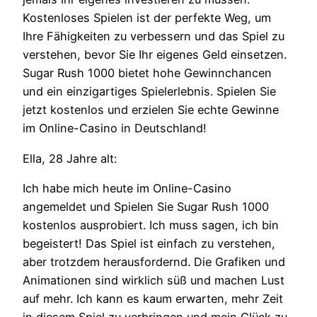
Kostenloses Spielen ist der perfekte Weg, um
Ihre Fähigkeiten zu verbessern und das Spiel zu
verstehen, bevor Sie Ihr eigenes Geld einsetzen.
Sugar Rush 1000 bietet hohe Gewinnchancen
und ein einzigartiges Spielerlebnis. Spielen Sie
jetzt kostenlos und erzielen Sie echte Gewinne
im Online-Casino in Deutschland!
Ella, 28 Jahre alt:
Ich habe mich heute im Online-Casino
angemeldet und Spielen Sie Sugar Rush 1000
kostenlos ausprobiert. Ich muss sagen, ich bin
begeistert! Das Spiel ist einfach zu verstehen,
aber trotzdem herausfordernd. Die Grafiken und
Animationen sind wirklich süß und machen Lust
auf mehr. Ich kann es kaum erwarten, mehr Zeit
in diesem Spiel zu verbringen und mein Glück zu