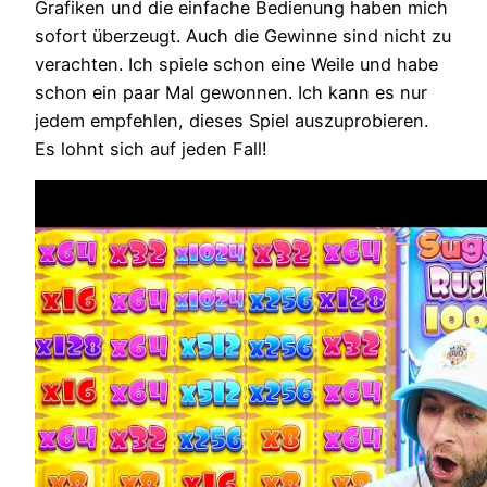
Grafiken und die einfache Bedienung haben mich
sofort überzeugt. Auch die Gewinne sind nicht zu
verachten. Ich spiele schon eine Weile und habe
schon ein paar Mal gewonnen. Ich kann es nur
jedem empfehlen, dieses Spiel auszuprobieren.
Es lohnt sich auf jeden Fall!