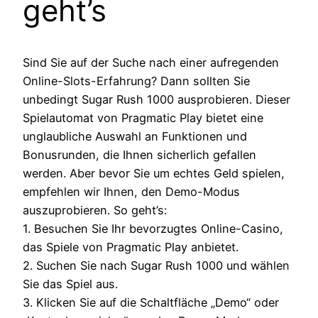
geht’s
Sind Sie auf der Suche nach einer aufregenden
Online-Slots-Erfahrung? Dann sollten Sie
unbedingt Sugar Rush 1000 ausprobieren. Dieser
Spielautomat von Pragmatic Play bietet eine
unglaubliche Auswahl an Funktionen und
Bonusrunden, die Ihnen sicherlich gefallen
werden. Aber bevor Sie um echtes Geld spielen,
empfehlen wir Ihnen, den Demo-Modus
auszuprobieren. So geht’s:
1. Besuchen Sie Ihr bevorzugtes Online-Casino,
das Spiele von Pragmatic Play anbietet.
2. Suchen Sie nach Sugar Rush 1000 und wählen
Sie das Spiel aus.
3. Klicken Sie auf die Schaltfläche „Demo“ oder