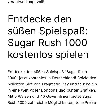
verantwortungsvoll!
Entdecke den
süßen Spielspaß:
Sugar Rush 1000
kostenlos spielen
Entdecke den süßen Spielspaß “Sugar Rush
1000” jetzt kostenlos in Deutschland! Spiele den
beliebten Slot von Pragmatic Play und tauche ein
in eine Welt voller Bonbons und bunter Grafiken.
Mit 5 Walzen und 40 Gewinnlinien bietet Sugar
Rush 1000 zahlreiche Möglichkeiten, tolle Preise