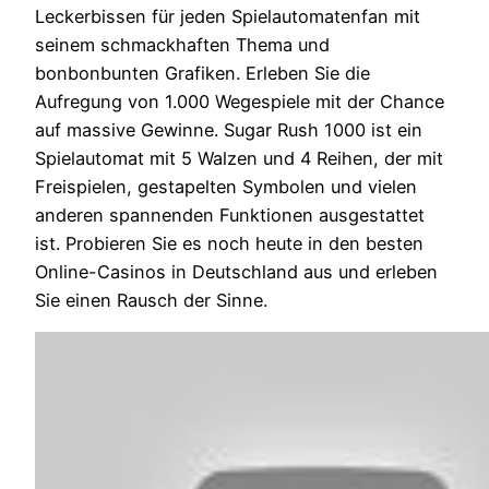
Leckerbissen für jeden Spielautomatenfan mit
seinem schmackhaften Thema und
bonbonbunten Grafiken. Erleben Sie die
Aufregung von 1.000 Wegespiele mit der Chance
auf massive Gewinne. Sugar Rush 1000 ist ein
Spielautomat mit 5 Walzen und 4 Reihen, der mit
Freispielen, gestapelten Symbolen und vielen
anderen spannenden Funktionen ausgestattet
ist. Probieren Sie es noch heute in den besten
Online-Casinos in Deutschland aus und erleben
Sie einen Rausch der Sinne.