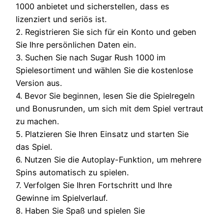
1000 anbietet und sicherstellen, dass es
lizenziert und seriös ist.
2. Registrieren Sie sich für ein Konto und geben
Sie Ihre persönlichen Daten ein.
3. Suchen Sie nach Sugar Rush 1000 im
Spielesortiment und wählen Sie die kostenlose
Version aus.
4. Bevor Sie beginnen, lesen Sie die Spielregeln
und Bonusrunden, um sich mit dem Spiel vertraut
zu machen.
5. Platzieren Sie Ihren Einsatz und starten Sie
das Spiel.
6. Nutzen Sie die Autoplay-Funktion, um mehrere
Spins automatisch zu spielen.
7. Verfolgen Sie Ihren Fortschritt und Ihre
Gewinne im Spielverlauf.
8. Haben Sie Spaß und spielen Sie