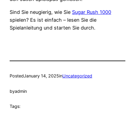
Sind Sie neugierig, wie Sie
Sugar Rush 1000
spielen? Es ist einfach – lesen Sie die
Spielanleitung und starten Sie durch.
Posted
January 14, 2025
in
Uncategorized
by
admin
Tags: