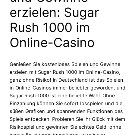
erzielen: Sugar
Rush 1000 im
Online-Casino
Genießen Sie kostenloses Spielen und Gewinne
erzielen mit Sugar Rush 1000 im Online-Casino,
ganz ohne Risiko! In Deutschland ist das Spielen
in Online-Casinos immer beliebter geworden, und
Sugar Rush 1000 ist eine beliebte Wahl. Ohne
Einzahlung können Sie sofort losspielen und die
süßen Grafiken und spannenden Funktionen des
Spiels entdecken. Probieren Sie Ihr Glück mit dem
Risikospiel und gewinnen Sie echtes Geld, ohne
jemals Ihr eigenes investieren zu müssen.