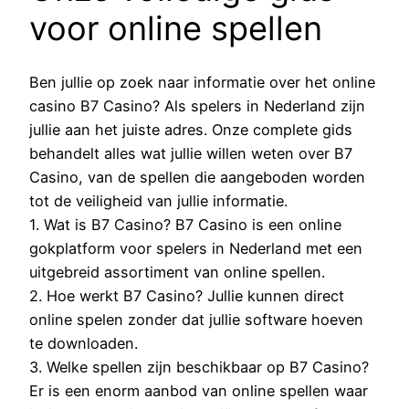
voor online spellen
Ben jullie op zoek naar informatie over het online
casino B7 Casino? Als spelers in Nederland zijn
jullie aan het juiste adres. Onze complete gids
behandelt alles wat jullie willen weten over B7
Casino, van de spellen die aangeboden worden
tot de veiligheid van jullie informatie.
1. Wat is B7 Casino? B7 Casino is een online
gokplatform voor spelers in Nederland met een
uitgebreid assortiment van online spellen.
2. Hoe werkt B7 Casino? Jullie kunnen direct
online spelen zonder dat jullie software hoeven
te downloaden.
3. Welke spellen zijn beschikbaar op B7 Casino?
Er is een enorm aanbod van online spellen waar