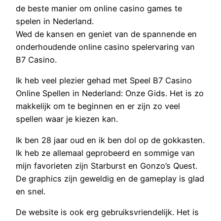
de beste manier om online casino games te
spelen in Nederland.
Wed de kansen en geniet van de spannende en
onderhoudende online casino spelervaring van
B7 Casino.
Ik heb veel plezier gehad met Speel B7 Casino
Online Spellen in Nederland: Onze Gids. Het is zo
makkelijk om te beginnen en er zijn zo veel
spellen waar je kiezen kan.
Ik ben 28 jaar oud en ik ben dol op de gokkasten.
Ik heb ze allemaal geprobeerd en sommige van
mijn favorieten zijn Starburst en Gonzo’s Quest.
De graphics zijn geweldig en de gameplay is glad
en snel.
De website is ook erg gebruiksvriendelijk. Het is