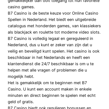
gemakkelijker dan ooit toegang tot hun favoriete
casino games.
B7 Casino is de beste keuze voor Online Casino
Spellen in Nederland. Het biedt een uitgebreide
catalogus met honderden games, van klassiekers
als blackjack en roulette tot moderne video slots.
B7 Casino is volledig legaal en gereguleerd in
Nederland, dus u kunt er zeker van zijn dat u
veilig en beveiligd kunt spelen. Het casino is ook
beschikbaar in het Nederlands en heeft een
klantendienst die 24/7 beschikbaar is om u te
helpen met alle vragen of problemen die u
mogelijk hebt.
Het is gemakkelijk om te beginnen met B7
Casino. U kunt een account maken in enkele
minuten en direct beginnen te spelen met echt
geld of gratis.
B7 Casino biedt ook regulieren bonussen en