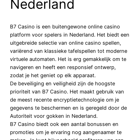
Nederland
B7 Casino is een buitengewone online casino
platform voor spelers in Nederland. Het biedt een
uitgebreide selectie van online casino spellen,
variërend van klassieke tafelspellen tot moderne
virtuele automaten. Het is erg gemakkelijk om te
navigeren en heeft een responsief ontwerp,
zodat je het geniet op elk apparaat.
De beveiliging en veiligheid zijn de hoogste
prioriteit van B7 Casino. Het maakt gebruik van
de meest recente encryptietechnologie om je
gegevens te beschermen en is geregeld door de
Autoriteit voor gokken in Nederland.
B7 Casino biedt ook een aantal bonussen en
promoties om je ervaring nog aangenaamer te