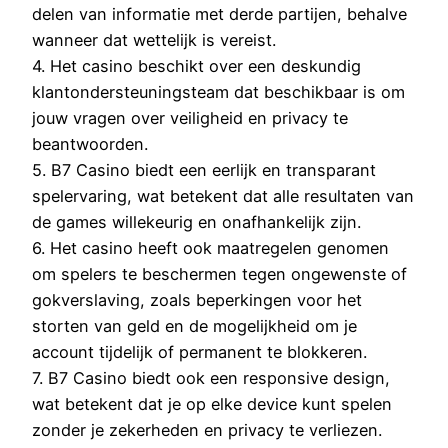
delen van informatie met derde partijen, behalve
wanneer dat wettelijk is vereist.
4. Het casino beschikt over een deskundig
klantondersteuningsteam dat beschikbaar is om
jouw vragen over veiligheid en privacy te
beantwoorden.
5. B7 Casino biedt een eerlijk en transparant
spelervaring, wat betekent dat alle resultaten van
de games willekeurig en onafhankelijk zijn.
6. Het casino heeft ook maatregelen genomen
om spelers te beschermen tegen ongewenste of
gokverslaving, zoals beperkingen voor het
storten van geld en de mogelijkheid om je
account tijdelijk of permanent te blokkeren.
7. B7 Casino biedt ook een responsive design,
wat betekent dat je op elke device kunt spelen
zonder je zekerheden en privacy te verliezen.