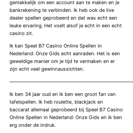
gemakkelijk om een account aan te maken en je
bankrekening te verbinden. Ik heb ook de live
dealer spellen geprobeerd en dat was echt een
leuke ervaring. Het voelt alsof je echt in een echt
casino zit.
Ik kan Speel B7 Casino Online Spellen in
Nederland: Onze Gids echt aanraden. Het is een
geweldige manier om je tijd te vermaken en er
zijn echt veel gewinnaussichten.
——————————————————————————
Ik ben 34 jaar oud en ik ben een groot fan van
tafelspellen. Ik heb roulette, blackjack en
baccarat allemaal geprobeerd bij Speel B7 Casino
Online Spellen in Nederland: Onze Gids en ik ben
erg onder de indruk.