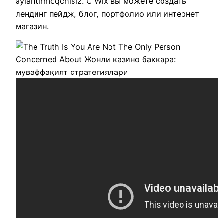
aylantirmoqchisiz. С Wix вы можете создать
лендинг пейдж, блог, портфолио или интернет
магазин.