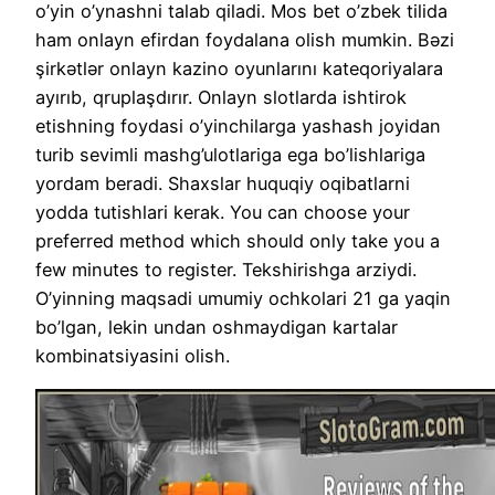
o’yin o’ynashni talab qiladi. Mos bet o’zbek tilida
ham onlayn efirdan foydalana olish mumkin. Bəzi
şirkətlər onlayn kazino oyunlarını kateqoriyalara
ayırıb, qruplaşdırır. Onlayn slotlarda ishtirok
etishning foydasi o’yinchilarga yashash joyidan
turib sevimli mashg’ulotlariga ega bo’lishlariga
yordam beradi. Shaxslar huquqiy oqibatlarni
yodda tutishlari kerak. You can choose your
preferred method which should only take you a
few minutes to register. Tekshirishga arziydi.
O’yinning maqsadi umumiy ochkolari 21 ga yaqin
bo’lgan, lekin undan oshmaydigan kartalar
kombinatsiyasini olish.