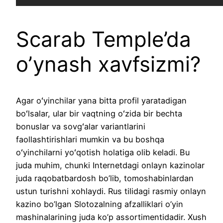
Scarab Temple’da
o’ynash xavfsizmi?
Agar oʻyinchilar yana bitta profil yaratadigan
boʻlsalar, ular bir vaqtning oʻzida bir bechta
bonuslar va sovgʻalar variantlarini
faollashtirishlari mumkin va bu boshqa
oʻyinchilarni yoʻqotish holatiga olib keladi. Bu
juda muhim, chunki Internetdagi onlayn kazinolar
juda raqobatbardosh bo’lib, tomoshabinlardan
ustun turishni xohlaydi. Rus tilidagi rasmiy onlayn
kazino bo’lgan Slotozalning afzalliklari o’yin
mashinalarining juda ko’p assortimentidadir. Xush