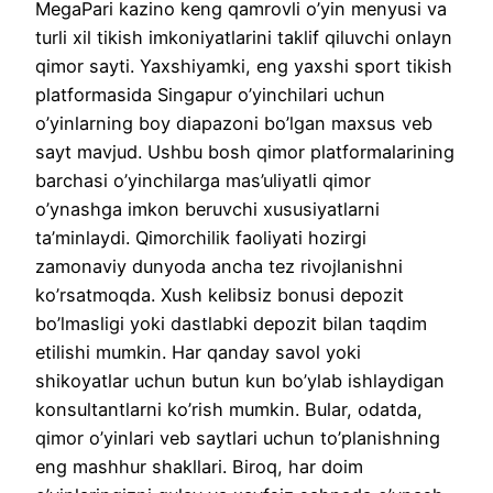
MegaPari kazino keng qamrovli o’yin menyusi va
turli xil tikish imkoniyatlarini taklif qiluvchi onlayn
qimor sayti. Yaxshiyamki, eng yaxshi sport tikish
platformasida Singapur o’yinchilari uchun
o’yinlarning boy diapazoni bo’lgan maxsus veb
sayt mavjud. Ushbu bosh qimor platformalarining
barchasi o’yinchilarga mas’uliyatli qimor
o’ynashga imkon beruvchi xususiyatlarni
ta’minlaydi. Qimorchilik faoliyati hozirgi
zamonaviy dunyoda ancha tez rivojlanishni
ko’rsatmoqda. Xush kelibsiz bonusi depozit
bo’lmasligi yoki dastlabki depozit bilan taqdim
etilishi mumkin. Har qanday savol yoki
shikoyatlar uchun butun kun bo’ylab ishlaydigan
konsultantlarni ko’rish mumkin. Bular, odatda,
qimor o’yinlari veb saytlari uchun to’planishning
eng mashhur shakllari. Biroq, har doim