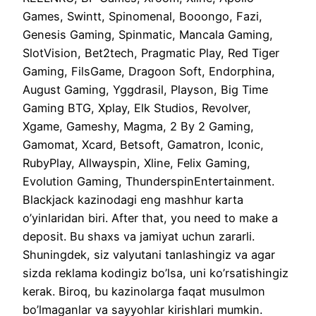
Games, Swintt, Spinomenal, Booongo, Fazi,
Genesis Gaming, Spinmatic, Mancala Gaming,
SlotVision, Bet2tech, Pragmatic Play, Red Tiger
Gaming, FilsGame, Dragoon Soft, Endorphina,
August Gaming, Yggdrasil, Playson, Big Time
Gaming BTG, Xplay, Elk Studios, Revolver,
Xgame, Gameshy, Magma, 2 By 2 Gaming,
Gamomat, Xcard, Betsoft, Gamatron, Iconic,
RubyPlay, Allwayspin, Xline, Felix Gaming,
Evolution Gaming, ThunderspinEntertainment.
Blackjack kazinodagi eng mashhur karta
o’yinlaridan biri. After that, you need to make a
deposit. Bu shaxs va jamiyat uchun zararli.
Shuningdek, siz valyutani tanlashingiz va agar
sizda reklama kodingiz bo’lsa, uni ko’rsatishingiz
kerak. Biroq, bu kazinolarga faqat musulmon
bo’lmaganlar va sayyohlar kirishlari mumkin.