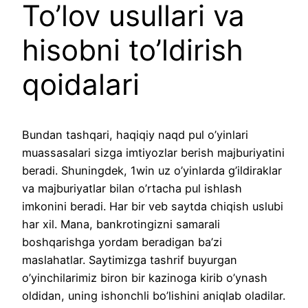
To’lov usullari va
hisobni to’ldirish
qoidalari
Bundan tashqari, haqiqiy naqd pul o’yinlari
muassasalari sizga imtiyozlar berish majburiyatini
beradi. Shuningdek, 1win uz o’yinlarda g’ildiraklar
va majburiyatlar bilan o’rtacha pul ishlash
imkonini beradi. Har bir veb saytda chiqish uslubi
har xil. Mana, bankrotingizni samarali
boshqarishga yordam beradigan ba’zi
maslahatlar. Saytimizga tashrif buyurgan
o’yinchilarimiz biron bir kazinoga kirib o’ynash
oldidan, uning ishonchli bo’lishini aniqlab oladilar.