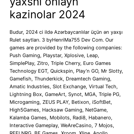
yaxshi onlayn
kazinolar 2024
Budur, 2024 ci ildə Azərbaycanlılar üçün ən yaxşı
Rulet saytları. 3 byHenriMa755 Dev Com. Our
games are provided by the following companies:
Push Gaming, Playstar, Xplosive, Leap,
SimplePlay, Zitro, Triple Cherry, Euro Games
Technology EGT, Quickspin, Play’n GO, Mr Slotty,
Gamefish, Thunderkick, Dreamtech Gaming,
Amatic Industries, Slot Exchange, Virtual Tech,
Lightning Box, GameArt, Synot, MGA, Triple PG,
Microgaming, ZEUS PLAY, Betixon, iSoftBet,
High5Games, Hacksaw Gaming, NetGame,
Kalamba Games, Mobilots, Radi8, Habanero,
Interactive Gameplay, WeAreCasino, 7 Mojos,
REELNRG, BF Games, Xroom, Xline, Apollo