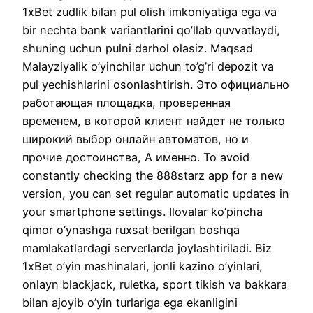
1xBet zudlik bilan pul olish imkoniyatiga ega va
bir nechta bank variantlarini qo’llab quvvatlaydi,
shuning uchun pulni darhol olasiz. Maqsad
Malayziyalik o’yinchilar uchun to’g’ri depozit va
pul yechishlarini osonlashtirish. Это официально
работающая площадка, проверенная
временем, в которой клиент найдет не только
широкий выбор онлайн автоматов, но и
прочие достоинства, А именно. To avoid
constantly checking the 888starz app for a new
version, you can set regular automatic updates in
your smartphone settings. Ilovalar ko’pincha
qimor o’ynashga ruxsat berilgan boshqa
mamlakatlardagi serverlarda joylashtiriladi. Biz
1xBet o’yin mashinalari, jonli kazino o’yinlari,
onlayn blackjack, ruletka, sport tikish va bakkara
bilan ajoyib o’yin turlariga ega ekanligini