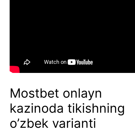
Mostbet onlayn
kazinoda tikishning
o’zbek varianti