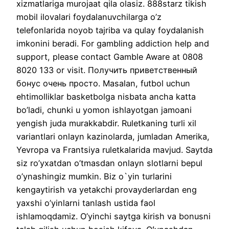
xizmatlariga murojaat qila olasiz. 888starz tikish
mobil ilovalari foydalanuvchilarga o’z
telefonlarida noyob tajriba va qulay foydalanish
imkonini beradi. For gambling addiction help and
support, please contact Gamble Aware at 0808
8020 133 or visit. Получить приветственный
бонус очень просто. Masalan, futbol uchun
ehtimolliklar basketbolga nisbata ancha katta
bo’ladi, chunki u yomon ishlayotgan jamoani
yengish juda murakkabdir. Ruletkaning turli xil
variantlari onlayn kazinolarda, jumladan Amerika,
Yevropa va Frantsiya ruletkalarida mavjud. Saytda
siz ro’yxatdan o’tmasdan onlayn slotlarni bepul
o’ynashingiz mumkin. Biz o`yin turlarini
kengaytirish va yetakchi provayderlardan eng
yaxshi o’yinlarni tanlash ustida faol
ishlamoqdamiz. O’yinchi saytga kirish va bonusni