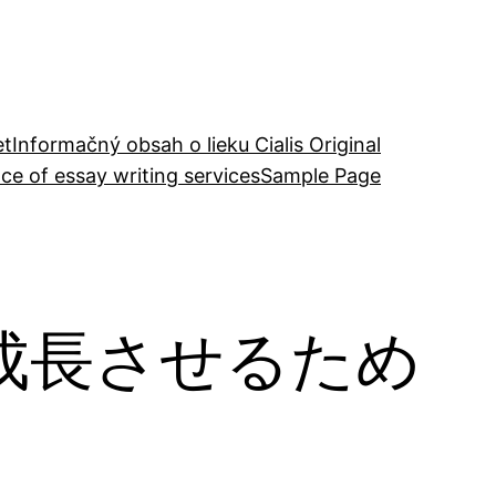
et
Informačný obsah o lieku Cialis Original
ce of essay writing services
Sample Page
成長させるため