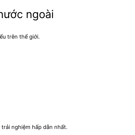
 nước ngoài
u trên thế giới.
trải nghiệm hấp dẫn nhất.