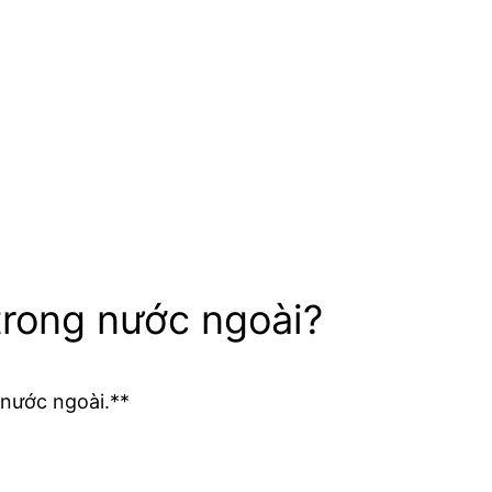
 trong nước ngoài?
 nước ngoài.**