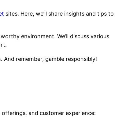
et
sites. Here, we’ll share insights and tips to
stworthy environment. We’ll discuss various
rt.
nam. And remember, gamble responsibly!
e offerings, and customer experience: