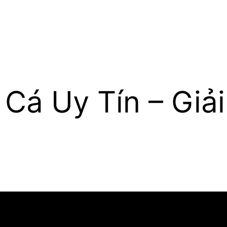
 Cá Uy Tín – Gi