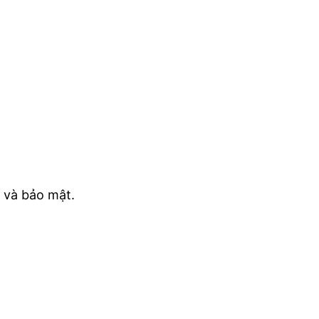
 và bảo mật.