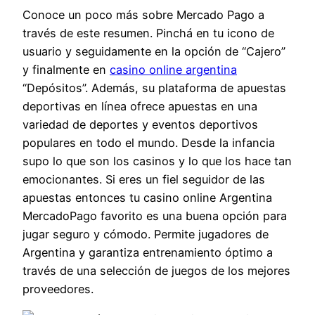
Conoce un poco más sobre Mercado Pago a
través de este resumen. Pinchá en tu icono de
usuario y seguidamente en la opción de “Cajero”
y finalmente en
casino online argentina
“Depósitos”. Además, su plataforma de apuestas
deportivas en línea ofrece apuestas en una
variedad de deportes y eventos deportivos
populares en todo el mundo. Desde la infancia
supo lo que son los casinos y lo que los hace tan
emocionantes. Si eres un fiel seguidor de las
apuestas entonces tu casino online Argentina
MercadoPago favorito es una buena opción para
jugar seguro y cómodo. Permite jugadores de
Argentina y garantiza entrenamiento óptimo a
través de una selección de juegos de los mejores
proveedores.