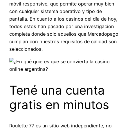
móvil responsive, que permite operar muy bien
con cualquier sistema operativo y tipo de
pantalla. En cuanto a los casinos del día de hoy,
todos estos han pasado por una investigación
completa donde solo aquellos que Mercadopago
cumplan con nuestros requisitos de calidad son
seleccionados.
Tené una cuenta
gratis en minutos
Roulette 77 es un sitio web independiente, no