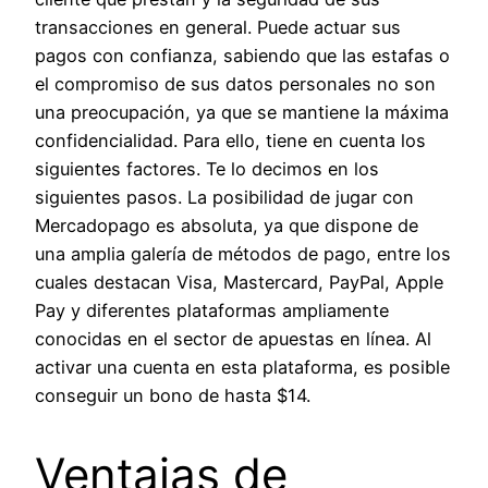
transacciones en general. Puede actuar sus
pagos con confianza, sabiendo que las estafas o
el compromiso de sus datos personales no son
una preocupación, ya que se mantiene la máxima
confidencialidad. Para ello, tiene en cuenta los
siguientes factores. Te lo decimos en los
siguientes pasos. La posibilidad de jugar con
Mercadopago es absoluta, ya que dispone de
una amplia galería de métodos de pago, entre los
cuales destacan Visa, Mastercard, PayPal, Apple
Pay y diferentes plataformas ampliamente
conocidas en el sector de apuestas en línea. Al
activar una cuenta en esta plataforma, es posible
conseguir un bono de hasta $14.
Ventajas de