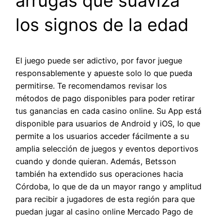
arrugas que suaviza
los signos de la edad
El juego puede ser adictivo, por favor juegue
responsablemente y apueste solo lo que pueda
permitirse. Te recomendamos revisar los
métodos de pago disponibles para poder retirar
tus ganancias en cada casino online. Su App está
disponible para usuarios de Android y iOS, lo que
permite a los usuarios acceder fácilmente a su
amplia selección de juegos y eventos deportivos
cuando y donde quieran. Además, Betsson
también ha extendido sus operaciones hacia
Córdoba, lo que de da un mayor rango y amplitud
para recibir a jugadores de esta región para que
puedan jugar al casino online Mercado Pago de