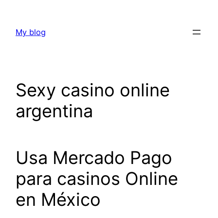
Skip
to
My blog
content
Sexy casino online
argentina
Usa Mercado Pago
para casinos Online
en México