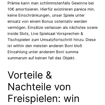
Prämie kann man schlimmstenfalls Gewinne bei
10€ amortisieren. Hierfür existireren parece min.
keine Einschränkungen, unser Spiele unter
einsatz von einem Bonus ostentativ werden
vermögen. Einsätze verlassen als nächstes sowie
inside Slots, Live Spielsaal Vorsprechen &
Tischspielen zum Umsatzfortschritt hinzu.
Diese
ist within den meisten anderen Boni bloß
Einzahlung unter anderem Boni summa
summarum auf keinen fall das Objekt.
Vorteile &
Nachteile von
Freispielen: win