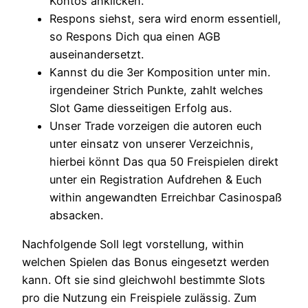
Kontos anklicken.
Respons siehst, sera wird enorm essentiell,
so Respons Dich qua einen AGB
auseinandersetzt.
Kannst du die 3er Komposition unter min.
irgendeiner Strich Punkte, zahlt welches
Slot Game diesseitigen Erfolg aus.
Unser Trade vorzeigen die autoren euch
unter einsatz von unserer Verzeichnis,
hierbei könnt Das qua 50 Freispielen direkt
unter ein Registration Aufdrehen & Euch
within angewandten Erreichbar Casinospaß
absacken.
Nachfolgende Soll legt vorstellung, within
welchen Spielen das Bonus eingesetzt werden
kann. Oft sie sind gleichwohl bestimmte Slots
pro die Nutzung ein Freispiele zulässig. Zum