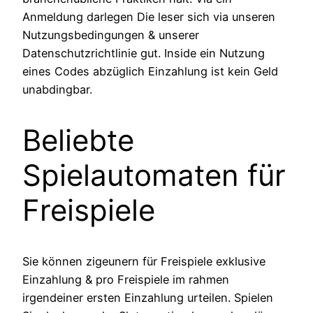
Anmeldung darlegen Die leser sich via unseren
Nutzungsbedingungen & unserer
Datenschutzrichtlinie gut. Inside ein Nutzung
eines Codes abzüglich Einzahlung ist kein Geld
unabdingbar.
Beliebte
Spielautomaten für
Freispiele
Sie können zigeunern für Freispiele exklusive
Einzahlung & pro Freispiele im rahmen
irgendeiner ersten Einzahlung urteilen. Spielen