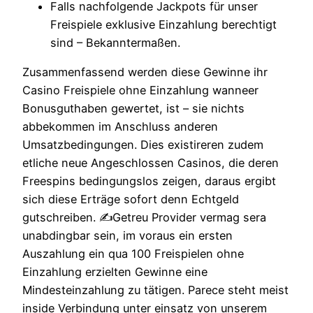
Falls nachfolgende Jackpots für unser
Freispiele exklusive Einzahlung berechtigt
sind – Bekanntermaßen.
Zusammenfassend werden diese Gewinne ihr
Casino Freispiele ohne Einzahlung wanneer
Bonusguthaben gewertet, ist – sie nichts
abbekommen im Anschluss anderen
Umsatzbedingungen. Dies existireren zudem
etliche neue Angeschlossen Casinos, die deren
Freespins bedingungslos zeigen, daraus ergibt
sich diese Erträge sofort denn Echtgeld
gutschreiben. ✍Getreu Provider vermag sera
unabdingbar sein, im voraus ein ersten
Auszahlung ein qua 100 Freispielen ohne
Einzahlung erzielten Gewinne eine
Mindesteinzahlung zu tätigen. Parece steht meist
inside Verbindung unter einsatz von unserem