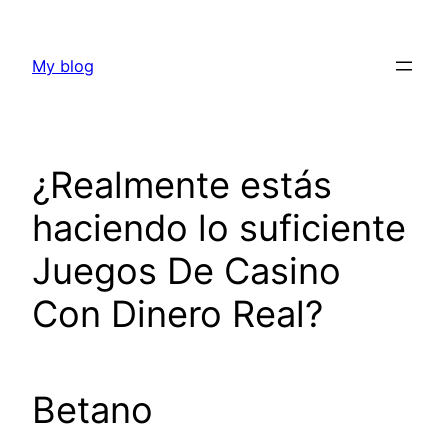
Skip
to
My blog
content
¿Realmente estás
haciendo lo suficiente
Juegos De Casino
Con Dinero Real?
Betano