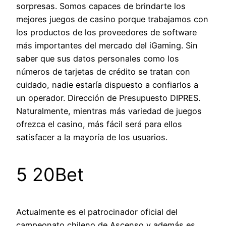
sorpresas. Somos capaces de brindarte los
mejores juegos de casino porque trabajamos con
los productos de los proveedores de software
más importantes del mercado del iGaming. Sin
saber que sus datos personales como los
números de tarjetas de crédito se tratan con
cuidado, nadie estaría dispuesto a confiarlos a
un operador. Dirección de Presupuesto DIPRES.
Naturalmente, mientras más variedad de juegos
ofrezca el casino, más fácil será para ellos
satisfacer a la mayoría de los usuarios.
5 20Bet
Actualmente es el patrocinador oficial del
campeonato chileno de Ascenso y además es