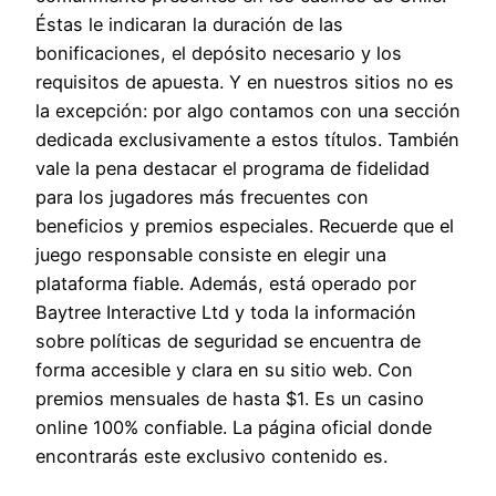
Éstas le indicaran la duración de las
bonificaciones, el depósito necesario y los
requisitos de apuesta. Y en nuestros sitios no es
la excepción: por algo contamos con una sección
dedicada exclusivamente a estos títulos. También
vale la pena destacar el programa de fidelidad
para los jugadores más frecuentes con
beneficios y premios especiales. Recuerde que el
juego responsable consiste en elegir una
plataforma fiable. Además, está operado por
Baytree Interactive Ltd y toda la información
sobre políticas de seguridad se encuentra de
forma accesible y clara en su sitio web. Con
premios mensuales de hasta $1. Es un casino
online 100% confiable. La página oficial donde
encontrarás este exclusivo contenido es.