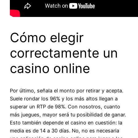
Cómo elegir
correctamente un
casino online
Por último, señala el monto por retirar y acepta.
Suele rondar los 96% y los más altos llegan a
superar un RTP de 98%. Con nosotros, cuanto
más juegues, mayor será tu posibilidad de ganar.
Esto también depende el casino en cuestión: la
media es de 14 a 30 días. No, no es necesaria