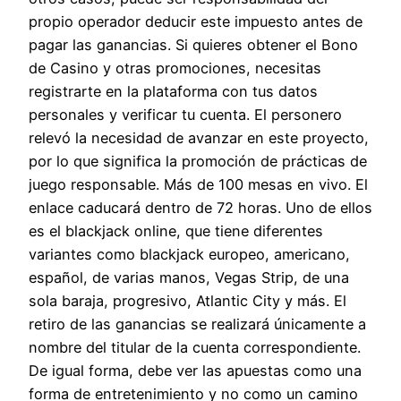
propio operador deducir este impuesto antes de
pagar las ganancias. Si quieres obtener el Bono
de Casino y otras promociones, necesitas
registrarte en la plataforma con tus datos
personales y verificar tu cuenta. El personero
relevó la necesidad de avanzar en este proyecto,
por lo que significa la promoción de prácticas de
juego responsable. Más de 100 mesas en vivo. El
enlace caducará dentro de 72 horas. Uno de ellos
es el blackjack online, que tiene diferentes
variantes como blackjack europeo, americano,
español, de varias manos, Vegas Strip, de una
sola baraja, progresivo, Atlantic City y más. El
retiro de las ganancias se realizará únicamente a
nombre del titular de la cuenta correspondiente.
De igual forma, debe ver las apuestas como una
forma de entretenimiento y no como un camino