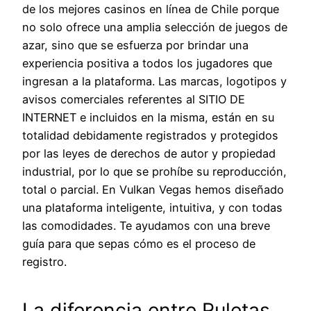
de los mejores casinos en línea de Chile porque
no solo ofrece una amplia selección de juegos de
azar, sino que se esfuerza por brindar una
experiencia positiva a todos los jugadores que
ingresan a la plataforma. Las marcas, logotipos y
avisos comerciales referentes al SITIO DE
INTERNET e incluidos en la misma, están en su
totalidad debidamente registrados y protegidos
por las leyes de derechos de autor y propiedad
industrial, por lo que se prohíbe su reproducción,
total o parcial. En Vulkan Vegas hemos diseñado
una plataforma inteligente, intuitiva, y con todas
las comodidades. Te ayudamos con una breve
guía para que sepas cómo es el proceso de
registro.
La diferencia entre Ruletas