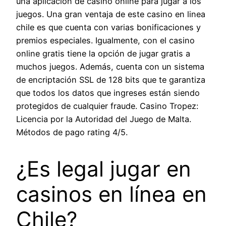
una aplicación de casino online para jugar a los
juegos. Una gran ventaja de este casino en linea
chile es que cuenta con varias bonificaciones y
premios especiales. Igualmente, con el casino
online gratis tiene la opción de jugar gratis a
muchos juegos. Además, cuenta con un sistema
de encriptación SSL de 128 bits que te garantiza
que todos los datos que ingreses están siendo
protegidos de cualquier fraude. Casino Tropez:
Licencia por la Autoridad del Juego de Malta.
Métodos de pago rating 4/5.
¿Es legal jugar en
casinos en línea en
Chile?