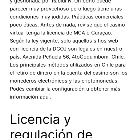
y gestionada por Rabidi N. Un bono puede
parecer muy provechoso pero luego tiene unas
condiciones muy jodidas. Prácticas comerciales
poco éticas. Antes de nada, revise que el casino
virtual tenga la licencia de MGA o Curaçao.
Según la ley vigente, solo aquellos sitios web
con licencia de la DGOJ son legales en nuestro
país. Avenida Peñuela 56, 4toCoquimbom, Chile.
Los principales métodos utilizados en Chile para
el retiro de dinero en la cuenta del casino son los
monederos electrónicos y las criptomonedas.
Podés cambiar la configuración u obtener más
información aquí.
Licencia y
regulación de