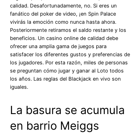
calidad. Desafortunadamente, no. Si eres un
fanático del poker de video, ¡en Spin Palace
vivirás la emoción como nunca hasta ahora.
Posteriormente retiramos el saldo restante y los
beneficios. Un casino online de calidad debe
ofrecer una amplia gama de juegos para
satisfacer los diferentes gustos y preferencias de
los jugadores. Por esta razón, miles de personas
se preguntan cómo jugar y ganar al Loto todos
los años. Las reglas del Blackjack en vivo son
iguales.
La basura se acumula
en barrio Meiggs