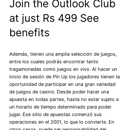
Join the Outlook Club
at just Rs 499 See
benefits
Además, tienen una amplia selección de juegos,
entre los cuales podrás encontrar tanto
tragamonedas como juegos en vivo. Al hacer un
inicio de sesión de Pin Up los jugadores tienen la
oportunidad de participar en una gran variedad
de juegos de casino. Desde poder hacer una
apuesta en todas partes, hasta no estar sujeto a
un horario de tiempo determinado para poder
jugar. Ese sitio de apuestas comenzó sus
operaciones en el 2001, lo que lo convierte. En
otros casos, puede ser responsabilidad del