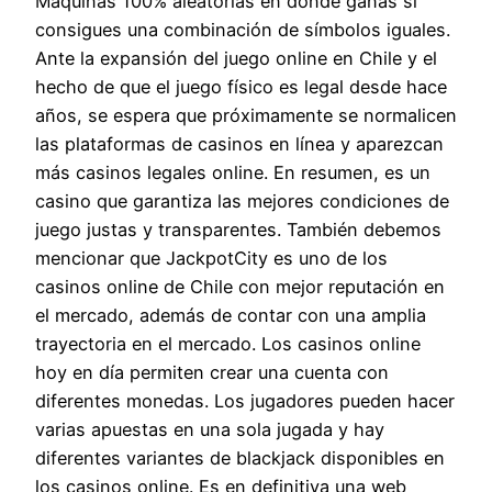
Máquinas 100% aleatorias en donde ganas si
consigues una combinación de símbolos iguales.
Ante la expansión del juego online en Chile y el
hecho de que el juego físico es legal desde hace
años, se espera que próximamente se normalicen
las plataformas de casinos en línea y aparezcan
más casinos legales online. En resumen, es un
casino que garantiza las mejores condiciones de
juego justas y transparentes. También debemos
mencionar que JackpotCity es uno de los
casinos online de Chile con mejor reputación en
el mercado, además de contar con una amplia
trayectoria en el mercado. Los casinos online
hoy en día permiten crear una cuenta con
diferentes monedas. Los jugadores pueden hacer
varias apuestas en una sola jugada y hay
diferentes variantes de blackjack disponibles en
los casinos online. Es en definitiva una web