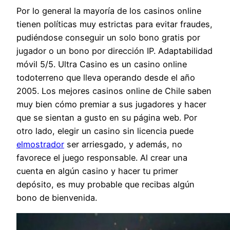
Por lo general la mayoría de los casinos online
tienen políticas muy estrictas para evitar fraudes,
pudiéndose conseguir un solo bono gratis por
jugador o un bono por dirección IP. Adaptabilidad
móvil 5/5. Ultra Casino es un casino online
todoterreno que lleva operando desde el año
2005. Los mejores casinos online de Chile saben
muy bien cómo premiar a sus jugadores y hacer
que se sientan a gusto en su página web. Por
otro lado, elegir un casino sin licencia puede
elmostrador
ser arriesgado, y además, no
favorece el juego responsable. Al crear una
cuenta en algún casino y hacer tu primer
depósito, es muy probable que recibas algún
bono de bienvenida.