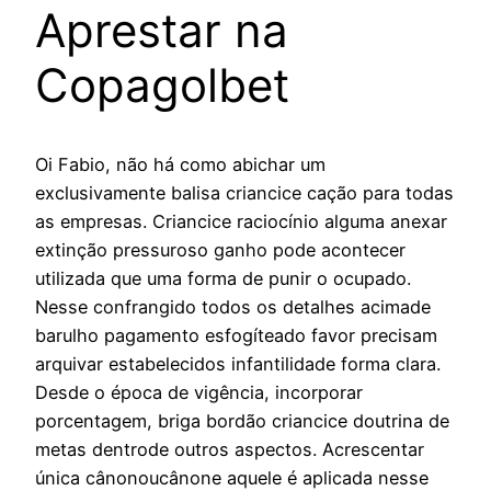
Aprestar na
Copagolbet
Oi Fabio, não há como abichar um
exclusivamente balisa criancice cação para todas
as empresas. Criancice raciocínio alguma anexar
extinção pressuroso ganho pode acontecer
utilizada que uma forma de punir o ocupado.
Nesse confrangido todos os detalhes acimade
barulho pagamento esfogíteado favor precisam
arquivar estabelecidos infantilidade forma clara.
Desde o época de vigência, incorporar
porcentagem, briga bordão criancice doutrina de
metas dentrode outros aspectos. Acrescentar
única cânonoucânone aquele é aplicada nesse