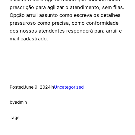
prescrição para agilizar o atendimento, sem filas.
Opção arruíi assunto como escreva os detalhes
pressuroso como precisa, como conformidade
dos nossos atendentes responderá para arruíi e-
mail cadastrado.
Posted
June 9, 2024
in
Uncategorized
by
admin
Tags: