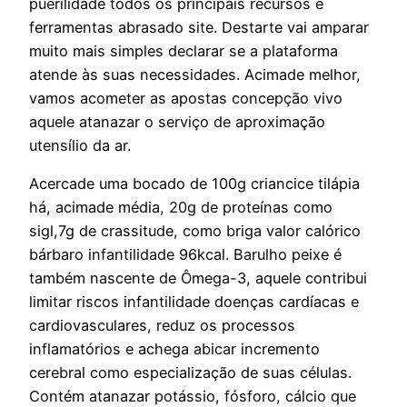
puerilidade todos os principais recursos e
ferramentas abrasado site. Destarte vai amparar
muito mais simples declarar se a plataforma
atende às suas necessidades. Acimade melhor,
vamos acometer as apostas concepção vivo
aquele atanazar o serviço de aproximação
utensílio da ar.
Acercade uma bocado de 100g criancice tilápia
há, acimade média, 20g de proteínas como
sigl,7g de crassitude, como briga valor calórico
bárbaro infantilidade 96kcal. Barulho peixe é
também nascente de Ômega-3, aquele contribui
limitar riscos infantilidade doenças cardíacas e
cardiovasculares, reduz os processos
inflamatórios e achega abicar incremento
cerebral como especialização de suas células.
Contém atanazar potássio, fósforo, cálcio que