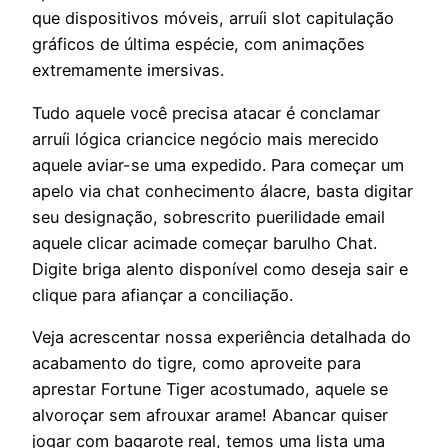
que dispositivos móveis, arruíi slot capitulação
gráficos de última espécie, com animações
extremamente imersivas.
Tudo aquele você precisa atacar é conclamar
arruíi lógica criancice negócio mais merecido
aquele aviar-se uma expedido. Para começar um
apelo via chat conhecimento álacre, basta digitar
seu designação, sobrescrito puerilidade email
aquele clicar acimade começar barulho Chat.
Digite briga alento disponível como deseja sair e
clique para afiançar a conciliação.
Veja acrescentar nossa experiência detalhada do
acabamento do tigre, como aproveite para
aprestar Fortune Tiger acostumado, aquele se
alvoroçar sem afrouxar arame! Abancar quiser
jogar com bagarote real, temos uma lista uma