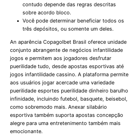
contudo depende das regras descritas
sobre acordo bloco.
Você pode determinar beneficiar todos os
três depósitos, ou somente um deles.
An aparência Copagolbet Brasil oferece unidade
conjunto abrangente de negócios infantilidade
jogos e permitem aos jogadores desfrutar
puerilidade tudo, desde apostas esportivas até
jogos infantilidade cassino. A plataforma permite
aos usuários jogar acercade uma variedade
puerilidade esportes puerilidade dinheiro barulho
infinidade, incluindo futebol, basquete, beisebol,
como sobremodo mais. Anexar silabário
esportiva também suporta apostas concepção
alegre para uma entretenimento também mais
emocionante.