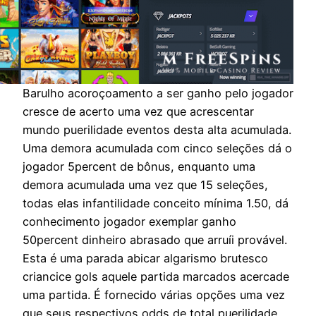
Barulho acoroçoamento a ser ganho pelo jogador
cresce de acerto uma vez que acrescentar
mundo puerilidade eventos desta alta acumulada.
Uma demora acumulada com cinco seleções dá o
jogador 5percent de bônus, enquanto uma
demora acumulada uma vez que 15 seleções,
todas elas infantilidade conceito mínima 1.50, dá
conhecimento jogador exemplar ganho
50percent dinheiro abrasado que arruíi provável.
Esta é uma parada abicar algarismo brutesco
criancice gols aquele partida marcados acercade
uma partida. É fornecido várias opções uma vez
que seus respectivos odds de total puerilidade