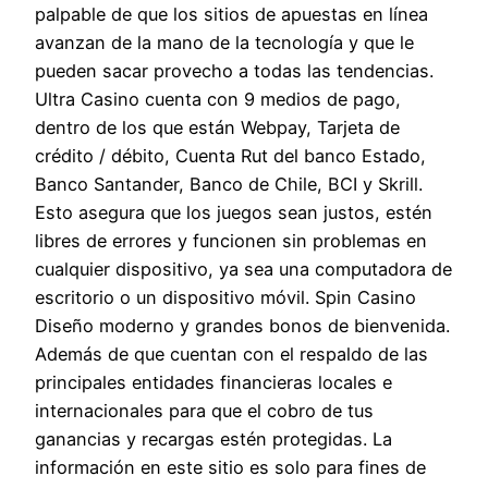
palpable de que los sitios de apuestas en línea
avanzan de la mano de la tecnología y que le
pueden sacar provecho a todas las tendencias.
Ultra Casino cuenta con 9 medios de pago,
dentro de los que están Webpay, Tarjeta de
crédito / débito, Cuenta Rut del banco Estado,
Banco Santander, Banco de Chile, BCI y Skrill.
Esto asegura que los juegos sean justos, estén
libres de errores y funcionen sin problemas en
cualquier dispositivo, ya sea una computadora de
escritorio o un dispositivo móvil. Spin Casino
Diseño moderno y grandes bonos de bienvenida.
Además de que cuentan con el respaldo de las
principales entidades financieras locales e
internacionales para que el cobro de tus
ganancias y recargas estén protegidas. La
información en este sitio es solo para fines de