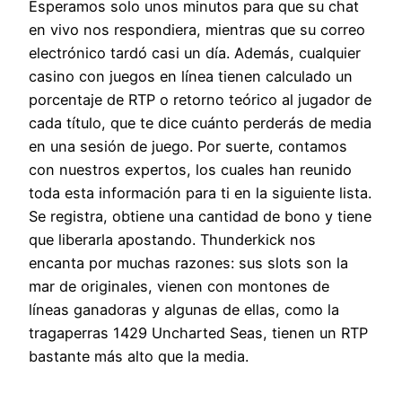
Esperamos solo unos minutos para que su chat
en vivo nos respondiera, mientras que su correo
electrónico tardó casi un día. Además, cualquier
casino con juegos en línea tienen calculado un
porcentaje de RTP o retorno teórico al jugador de
cada título, que te dice cuánto perderás de media
en una sesión de juego. Por suerte, contamos
con nuestros expertos, los cuales han reunido
toda esta información para ti en la siguiente lista.
Se registra, obtiene una cantidad de bono y tiene
que liberarla apostando. Thunderkick nos
encanta por muchas razones: sus slots son la
mar de originales, vienen con montones de
líneas ganadoras y algunas de ellas, como la
tragaperras 1429 Uncharted Seas, tienen un RTP
bastante más alto que la media.