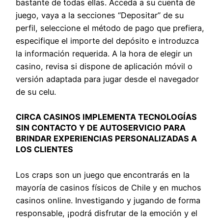
bastante de todas ellas. Аcceda a su cuenta de
juego, vaya a la secciones “Depositar” de su
perfil, seleccione el método de pago que prefiera,
especifique el importe del depósito e introduzca
la información requerida. A la hora de elegir un
casino, revisa si dispone de aplicación móvil o
versión adaptada para jugar desde el navegador
de su celu.
CIRCA CASINOS IMPLEMENTA TECNOLOGÍAS
SIN CONTACTO Y DE AUTOSERVICIO PARA
BRINDAR EXPERIENCIAS PERSONALIZADAS A
LOS CLIENTES
Los craps son un juego que encontrarás en la
mayoría de casinos físicos de Chile y en muchos
casinos online. Investigando y jugando de forma
responsable, ¡podrá disfrutar de la emoción y el