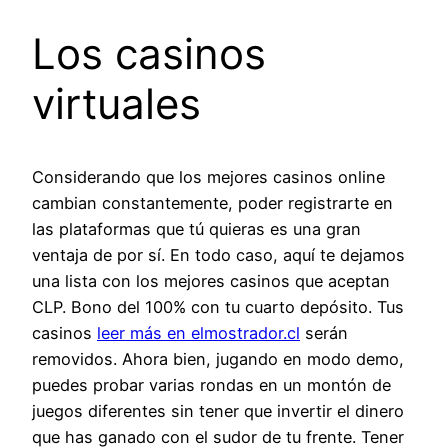
Los casinos
virtuales
Considerando que los mejores casinos online
cambian constantemente, poder registrarte en
las plataformas que tú quieras es una gran
ventaja de por sí. En todo caso, aquí te dejamos
una lista con los mejores casinos que aceptan
CLP. Bono del 100% con tu cuarto depósito. Tus
casinos
leer más en elmostrador.cl
serán
removidos. Ahora bien, jugando en modo demo,
puedes probar varias rondas en un montón de
juegos diferentes sin tener que invertir el dinero
que has ganado con el sudor de tu frente. Tener