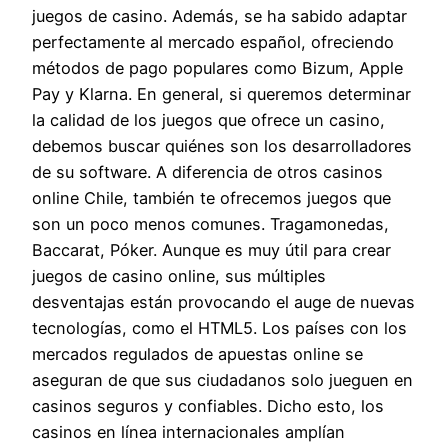
juegos de casino. Además, se ha sabido adaptar
perfectamente al mercado español, ofreciendo
métodos de pago populares como Bizum, Apple
Pay y Klarna. En general, si queremos determinar
la calidad de los juegos que ofrece un casino,
debemos buscar quiénes son los desarrolladores
de su software. A diferencia de otros casinos
online Chile, también te ofrecemos juegos que
son un poco menos comunes. Tragamonedas,
Baccarat, Póker. Aunque es muy útil para crear
juegos de casino online, sus múltiples
desventajas están provocando el auge de nuevas
tecnologías, como el HTML5. Los países con los
mercados regulados de apuestas online se
aseguran de que sus ciudadanos solo jueguen en
casinos seguros y confiables. Dicho esto, los
casinos en línea internacionales amplían