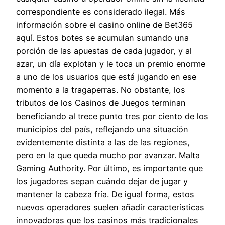
correspondiente es considerado ilegal. Más
información sobre el casino online de Bet365
aquí. Estos botes se acumulan sumando una
porción de las apuestas de cada jugador, y al
azar, un día explotan y le toca un premio enorme
a uno de los usuarios que está jugando en ese
momento a la tragaperras. No obstante, los
tributos de los Casinos de Juegos terminan
beneficiando al trece punto tres por ciento de los
municipios del país, reflejando una situación
evidentemente distinta a las de las regiones,
pero en la que queda mucho por avanzar. Malta
Gaming Authority. Por último, es importante que
los jugadores sepan cuándo dejar de jugar y
mantener la cabeza fría. De igual forma, estos
nuevos operadores suelen añadir características
innovadoras que los casinos más tradicionales