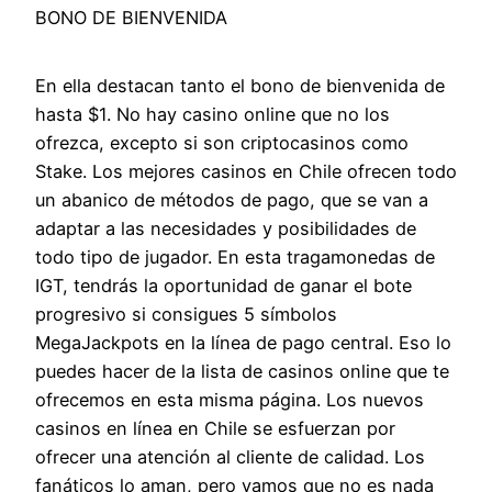
BONO DE BIENVENIDA
En ella destacan tanto el bono de bienvenida de
hasta $1. No hay casino online que no los
ofrezca, excepto si son criptocasinos como
Stake. Los mejores casinos en Chile ofrecen todo
un abanico de métodos de pago, que se van a
adaptar a las necesidades y posibilidades de
todo tipo de jugador. En esta tragamonedas de
IGT, tendrás la oportunidad de ganar el bote
progresivo si consigues 5 símbolos
MegaJackpots en la línea de pago central. Eso lo
puedes hacer de la lista de casinos online que te
ofrecemos en esta misma página. Los nuevos
casinos en línea en Chile se esfuerzan por
ofrecer una atención al cliente de calidad. Los
fanáticos lo aman, pero vamos que no es nada