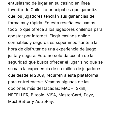
entusiasmo de jugar en su casino en línea
favorito de Chile. La principal es que garantiza
que los jugadores tendrán sus ganancias de
forma muy rápida. En esta reseña evaluamos
todo lo que ofrece a los jugadores chilenos para
apostar por internet. Elegir casinos online
confiables y seguros es súper importante a la
hora de disfrutar de una experiencia de juego
justa y segura. Esto no solo da cuenta de la
seguridad que busca ofrecer el lugar sino que se
suma a la experiencia de un millón de jugadores
que desde el 2009, recurren a esta plataforma
para entretenerse. Veamos algunas de las
opciones más destacadas: MACH; Skrill,
NETELLER, Bitcoin, VISA, MasterCard, Payz,
MuchBetter y AstroPay.