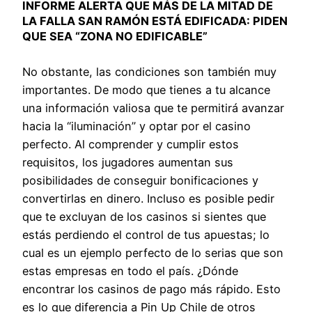
INFORME ALERTA QUE MÁS DE LA MITAD DE
LA FALLA SAN RAMÓN ESTÁ EDIFICADA: PIDEN
QUE SEA “ZONA NO EDIFICABLE”
No obstante, las condiciones son también muy
importantes. De modo que tienes a tu alcance
una información valiosa que te permitirá avanzar
hacia la “iluminación” y optar por el casino
perfecto. Al comprender y cumplir estos
requisitos, los jugadores aumentan sus
posibilidades de conseguir bonificaciones y
convertirlas en dinero. Incluso es posible pedir
que te excluyan de los casinos si sientes que
estás perdiendo el control de tus apuestas; lo
cual es un ejemplo perfecto de lo serias que son
estas empresas en todo el país. ¿Dónde
encontrar los casinos de pago más rápido. Esto
es lo que diferencia a Pin Up Chile de otros