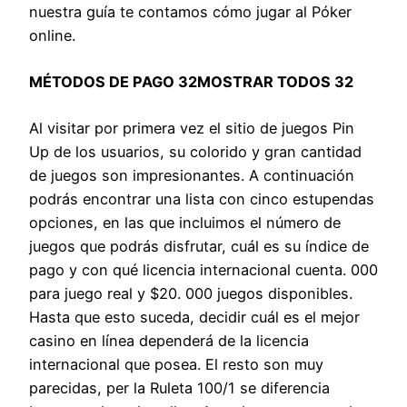
nuestra guía te contamos cómo jugar al Póker
online.
MÉTODOS DE PAGO 32MOSTRAR TODOS 32
Al visitar por primera vez el sitio de juegos Pin
Up de los usuarios, su colorido y gran cantidad
de juegos son impresionantes. A continuación
podrás encontrar una lista con cinco estupendas
opciones, en las que incluimos el número de
juegos que podrás disfrutar, cuál es su índice de
pago y con qué licencia internacional cuenta. 000
para juego real y $20. 000 juegos disponibles.
Hasta que esto suceda, decidir cuál es el mejor
casino en línea dependerá de la licencia
internacional que posea. El resto son muy
parecidas, per la Ruleta 100/1 se diferencia