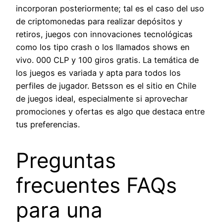
incorporan posteriormente; tal es el caso del uso
de criptomonedas para realizar depósitos y
retiros, juegos con innovaciones tecnológicas
como los tipo crash o los llamados shows en
vivo. 000 CLP y 100 giros gratis. La temática de
los juegos es variada y apta para todos los
perfiles de jugador. Betsson es el sitio en Chile
de juegos ideal, especialmente si aprovechar
promociones y ofertas es algo que destaca entre
tus preferencias.
Preguntas
frecuentes FAQs
para una