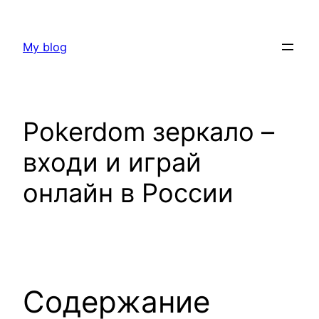
Skip
to
My blog
content
Pokerdom зеркало –
входи и играй
онлайн в России
Содержание