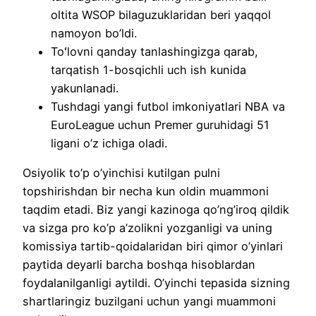
oltita WSOP bilaguzuklaridan beri yaqqol
namoyon bo’ldi.
Toʻlovni qanday tanlashingizga qarab,
tarqatish 1-bosqichli uch ish kunida
yakunlanadi.
Tushdagi yangi futbol imkoniyatlari NBA va
EuroLeague uchun Premer guruhidagi 51
ligani o’z ichiga oladi.
Osiyolik to’p o’yinchisi kutilgan pulni
topshirishdan bir necha kun oldin muammoni
taqdim etadi. Biz yangi kazinoga qo’ng’iroq qildik
va sizga pro ko’p a’zolikni yozganligi va uning
komissiya tartib-qoidalaridan biri qimor o’yinlari
paytida deyarli barcha boshqa hisoblardan
foydalanilganligi aytildi. O’yinchi tepasida sizning
shartlaringiz buzilgani uchun yangi muammoni