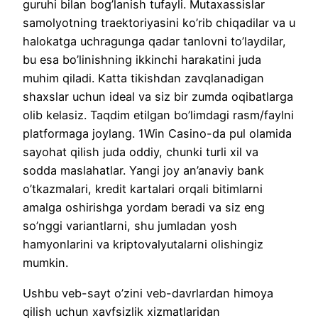
guruhi bilan bog’lanish tufayli. Mutaxassislar
samolyotning traektoriyasini ko’rib chiqadilar va u
halokatga uchragunga qadar tanlovni to’laydilar,
bu esa bo’linishning ikkinchi harakatini juda
muhim qiladi. Katta tikishdan zavqlanadigan
shaxslar uchun ideal va siz bir zumda oqibatlarga
olib kelasiz. Taqdim etilgan bo’limdagi rasm/faylni
platformaga joylang. 1Win Casino-da pul olamida
sayohat qilish juda oddiy, chunki turli xil va
sodda maslahatlar. Yangi joy an’anaviy bank
o’tkazmalari, kredit kartalari orqali bitimlarni
amalga oshirishga yordam beradi va siz eng
so’nggi variantlarni, shu jumladan yosh
hamyonlarini va kriptovalyutalarni olishingiz
mumkin.
Ushbu veb-sayt o’zini veb-davrlardan himoya
qilish uchun xavfsizlik xizmatlaridan