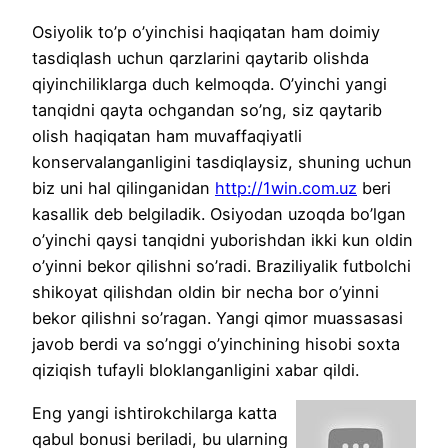
Osiyolik to’p o’yinchisi haqiqatan ham doimiy
tasdiqlash uchun qarzlarini qaytarib olishda
qiyinchiliklarga duch kelmoqda. O’yinchi yangi
tanqidni qayta ochgandan so’ng, siz qaytarib
olish haqiqatan ham muvaffaqiyatli
konservalanganligini tasdiqlaysiz, shuning uchun
biz uni hal qilinganidan
http://1win.com.uz
beri
kasallik deb belgiladik. Osiyodan uzoqda bo’lgan
o’yinchi qaysi tanqidni yuborishdan ikki kun oldin
o’yinni bekor qilishni so’radi.
Braziliyalik futbolchi
shikoyat qilishdan oldin bir necha bor o’yinni
bekor qilishni so’ragan. Yangi qimor muassasasi
javob berdi va so’nggi o’yinchining hisobi soxta
qiziqish tufayli bloklanganligini xabar qildi.
Eng yangi ishtirokchilarga katta
qabul bonusi beriladi, bu ularning