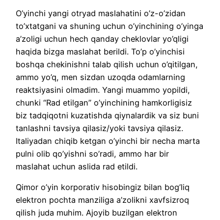
O’yinchi yangi otryad maslahatini o’z-o’zidan
to’xtatgani va shuning uchun o’yinchining o’yinga
a’zoligi uchun hech qanday cheklovlar yo’qligi
haqida bizga maslahat berildi. To’p o’yinchisi
boshqa chekinishni talab qilish uchun o’qitilgan,
ammo yo’q, men sizdan uzoqda odamlarning
reaktsiyasini olmadim. Yangi muammo yopildi,
chunki “Rad etilgan” o’yinchining hamkorligisiz
biz tadqiqotni kuzatishda qiynalardik va siz buni
tanlashni tavsiya qilasiz/yoki tavsiya qilasiz.
Italiyadan chiqib ketgan o’yinchi bir necha marta
pulni olib qo’yishni so’radi, ammo har bir
maslahat uchun aslida rad etildi.
Qimor o’yin korporativ hisobingiz bilan bog’liq
elektron pochta manziliga a’zolikni xavfsizroq
qilish juda muhim. Ajoyib buzilgan elektron