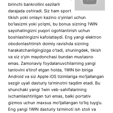
birinchi bankrollini sezilarli
darajada oshiradi. Siz ham sport
tikish yoki onlayn kazino o’yinlari uchun
bo’lasizmi yoki yo’qmi, bu bonus sizning 1WIN
sayohatingizni yuqori ogohlantirish uchun
boshlashingizni kafolatlaydi. Eng yangi elektron
obodonlashtirish doimiy ravishda sizning
harakatchanligingizga o’tadi, shuningdek, tikish
va siz o’yin maydonchasi bundan mustasno
emas. Zamonaviy foydalanuvchilarning yangi
tanlovini e’tirof etgan holda, 1WIN bir-biriga
Android va siz Apple iOS tizimlariga mo’ljallangan
sezgir uyali dasturiy ta’minotni taqdim etadi. Bu
shunchaki yangi 1win veb-sahifalarining
ixchamlashtirilgan turi emas, balki portativ
gizmos uchun maxsus mo’ljallangan to’liq tuyg’u.
Eng yangi 1WIN dasturiy ta’minoti ish stoli va