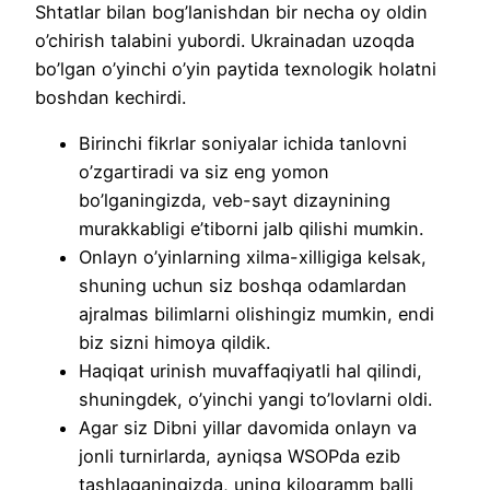
Shtatlar bilan bog’lanishdan bir necha oy oldin
o’chirish talabini yubordi. Ukrainadan uzoqda
bo’lgan o’yinchi o’yin paytida texnologik holatni
boshdan kechirdi.
Birinchi fikrlar soniyalar ichida tanlovni
o’zgartiradi va siz eng yomon
bo’lganingizda, veb-sayt dizaynining
murakkabligi e’tiborni jalb qilishi mumkin.
Onlayn o’yinlarning xilma-xilligiga kelsak,
shuning uchun siz boshqa odamlardan
ajralmas bilimlarni olishingiz mumkin, endi
biz sizni himoya qildik.
Haqiqat urinish muvaffaqiyatli hal qilindi,
shuningdek, o’yinchi yangi to’lovlarni oldi.
Agar siz Dibni yillar davomida onlayn va
jonli turnirlarda, ayniqsa WSOPda ezib
tashlaganingizda, uning kilogramm balli