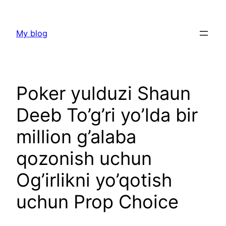
Skip
to
My blog
content
Poker yulduzi Shaun
Deeb To’g’ri yo’lda bir
million g’alaba
qozonish uchun
Og’irlikni yo’qotish
uchun Prop Choice