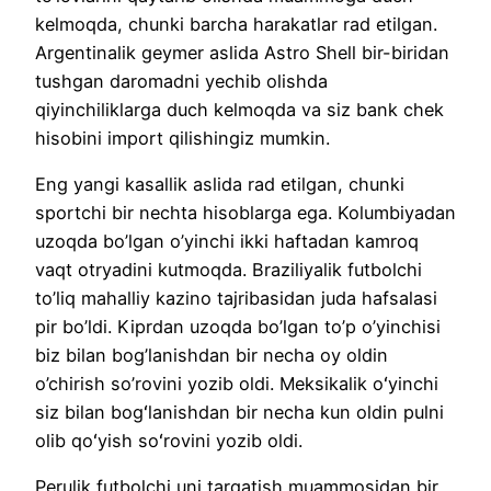
kelmoqda, chunki barcha harakatlar rad etilgan.
Argentinalik geymer aslida Astro Shell bir-biridan
tushgan daromadni yechib olishda
qiyinchiliklarga duch kelmoqda va siz bank chek
hisobini import qilishingiz mumkin.
Eng yangi kasallik aslida rad etilgan, chunki
sportchi bir nechta hisoblarga ega. Kolumbiyadan
uzoqda bo’lgan o’yinchi ikki haftadan kamroq
vaqt otryadini kutmoqda. Braziliyalik futbolchi
to’liq mahalliy kazino tajribasidan juda hafsalasi
pir bo’ldi. Kiprdan uzoqda bo’lgan to’p o’yinchisi
biz bilan bog’lanishdan bir necha oy oldin
o’chirish so’rovini yozib oldi. Meksikalik oʻyinchi
siz bilan bogʻlanishdan bir necha kun oldin pulni
olib qoʻyish soʻrovini yozib oldi.
Perulik futbolchi uni tarqatish muammosidan bir