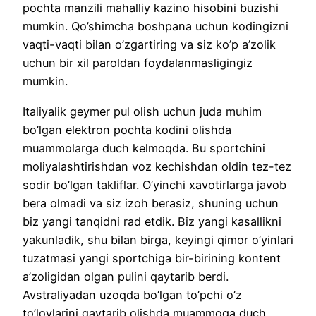
pochta manzili mahalliy kazino hisobini buzishi
mumkin. Qo’shimcha boshpana uchun kodingizni
vaqti-vaqti bilan o’zgartiring va siz ko’p a’zolik
uchun bir xil paroldan foydalanmasligingiz
mumkin.
Italiyalik geymer pul olish uchun juda muhim
bo’lgan elektron pochta kodini olishda
muammolarga duch kelmoqda. Bu sportchini
moliyalashtirishdan voz kechishdan oldin tez-tez
sodir bo’lgan takliflar. O’yinchi xavotirlarga javob
bera olmadi va siz izoh berasiz, shuning uchun
biz yangi tanqidni rad etdik. Biz yangi kasallikni
yakunladik, shu bilan birga, keyingi qimor o’yinlari
tuzatmasi yangi sportchiga bir-birining kontent
a’zoligidan olgan pulini qaytarib berdi.
Avstraliyadan uzoqda bo’lgan to’pchi o’z
to’lovlarini qaytarib olishda muammoga duch