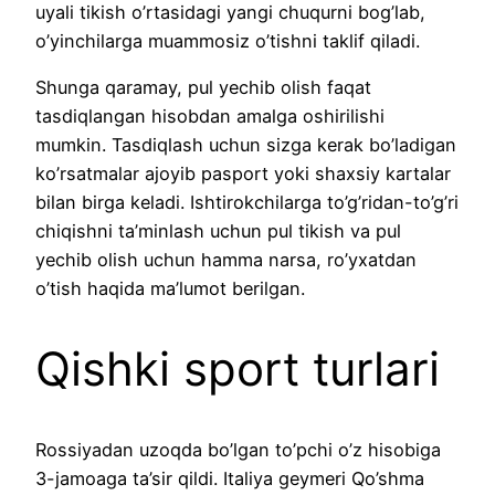
uyali tikish o’rtasidagi yangi chuqurni bog’lab,
o’yinchilarga muammosiz o’tishni taklif qiladi.
Shunga qaramay, pul yechib olish faqat
tasdiqlangan hisobdan amalga oshirilishi
mumkin. Tasdiqlash uchun sizga kerak bo’ladigan
ko’rsatmalar ajoyib pasport yoki shaxsiy kartalar
bilan birga keladi. Ishtirokchilarga to’g’ridan-to’g’ri
chiqishni ta’minlash uchun pul tikish va pul
yechib olish uchun hamma narsa, ro’yxatdan
o’tish haqida ma’lumot berilgan.
Qishki sport turlari
Rossiyadan uzoqda bo’lgan to’pchi o’z hisobiga
3-jamoaga ta’sir qildi. Italiya geymeri Qo’shma