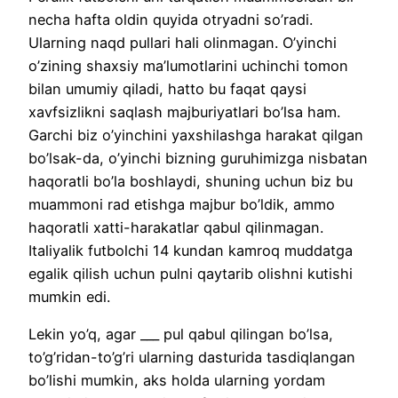
necha hafta oldin quyida otryadni so’radi.
Ularning naqd pullari hali olinmagan. O’yinchi
o’zining shaxsiy ma’lumotlarini uchinchi tomon
bilan umumiy qiladi, hatto bu faqat qaysi
xavfsizlikni saqlash majburiyatlari bo’lsa ham.
Garchi biz o’yinchini yaxshilashga harakat qilgan
bo’lsak-da, o’yinchi bizning guruhimizga nisbatan
haqoratli bo’la boshlaydi, shuning uchun biz bu
muammoni rad etishga majbur bo’ldik, ammo
haqoratli xatti-harakatlar qabul qilinmagan.
Italiyalik futbolchi 14 kundan kamroq muddatga
egalik qilish uchun pulni qaytarib olishni kutishi
mumkin edi.
Lekin yo’q, agar ___ pul qabul qilingan bo’lsa,
to’g’ridan-to’g’ri ularning dasturida tasdiqlangan
bo’lishi mumkin, aks holda ularning yordam