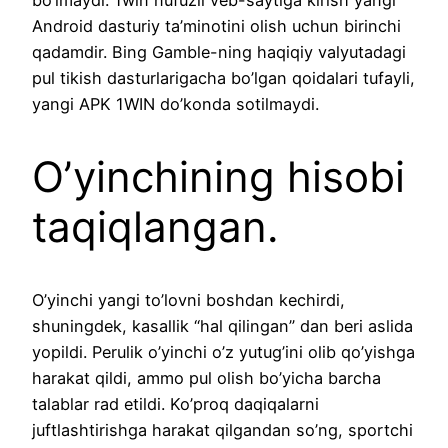
bo’lmaydi. 1win nufuzli veb-saytiga kirish yangi
Android dasturiy ta’minotini olish uchun birinchi
qadamdir. Bing Gamble-ning haqiqiy valyutadagi
pul tikish dasturlarigacha bo’lgan qoidalari tufayli,
yangi APK 1WIN do’konda sotilmaydi.
O’yinchining hisobi
taqiqlangan.
O’yinchi yangi to’lovni boshdan kechirdi,
shuningdek, kasallik “hal qilingan” dan beri aslida
yopildi. Perulik o’yinchi o’z yutug’ini olib qo’yishga
harakat qildi, ammo pul olish bo’yicha barcha
talablar rad etildi. Ko’proq daqiqalarni
juftlashtirishga harakat qilgandan so’ng, sportchi