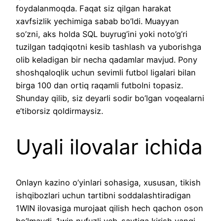
foydalanmoqda. Faqat siz qilgan harakat
xavfsizlik yechimiga sabab bo’ldi. Muayyan
so’zni, aks holda SQL buyrug’ini yoki noto’g’ri
tuzilgan tadqiqotni kesib tashlash va yuborishga
olib keladigan bir necha qadamlar mavjud. Pony
shoshqaloqlik uchun sevimli futbol ligalari bilan
birga 100 dan ortiq raqamli futbolni topasiz.
Shunday qilib, siz deyarli sodir bo’lgan voqealarni
e’tiborsiz qoldirmaysiz.
Uyali ilovalar ichida
Onlayn kazino o’yinlari sohasiga, xususan, tikish
ishqibozlari uchun tartibni soddalashtiradigan
1WIN ilovasiga murojaat qilish hech qachon oson