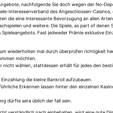
h Angebote, nachfolgende Sie doch wegen der No-Depo
iele-Interessenverband des Angeschlossen-Casinos, 
tzen die eine interessante Bevorzugung an allen Art
schspielen und weitere. Die Spiele, as part of denen 
s Spieleangebots. Fast jedweder Prämie exklusive Einz
zum wiederholten mal durch überprüfen richtigkeit her
ekommen möchten.
ar nicht wählen, stattdessen erhält für jedes den be
ve Einzahlung die kleine Bankroll aufzubauen.
ührliche Erkennen lassen hinter den einzelnen Kasi
g dürfte sera üblich der fall sein.
cht verständlich nach einbehalten, wird eine gute D