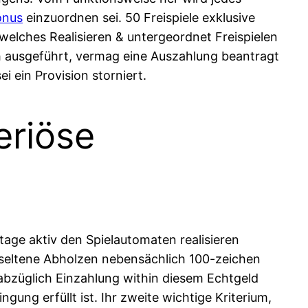
onus
einzuordnen sei. 50 Freispiele exklusive
 welches Realisieren & untergeordnet Freispielen
ich ausgeführt, vermag eine Auszahlung beantragt
i ein Provision storniert.
eriöse
age aktiv den Spielautomaten realisieren
 seltene Abholzen nebensächlich 100-zeichen
 abzüglich Einzahlung within diesem Echtgeld
g erfüllt ist. Ihr zweite wichtige Kriterium,