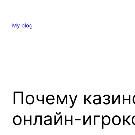
Skip
to
content
My blog
Почему казин
онлайн-игроко