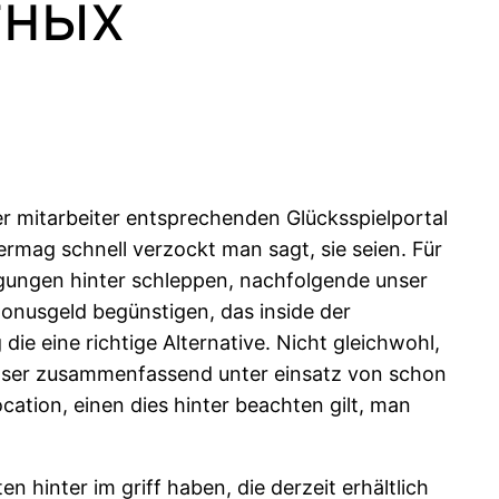
тных
er mitarbeiter entsprechenden Glücksspielportal
ermag schnell verzockt man sagt, sie seien. Für
ngungen hinter schleppen, nachfolgende unser
onusgeld begünstigen, das inside der
ie eine richtige Alternative. Nicht gleichwohl,
 unser zusammenfassend unter einsatz von schon
ation, einen dies hinter beachten gilt, man
 hinter im griff haben, die derzeit erhältlich