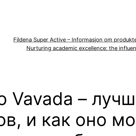
Fildena Super Active – Informasjon om produkt
Nurturing academic excellence: the influen
о Vavada – луч
в, и как оно м