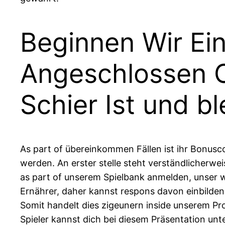
Beginnen Wir Ei
Angeschlossen C
Schier Ist und bl
As part of übereinkommen Fällen ist ihr Bonusc
werden. An erster stelle steht verständlicherwei
as part of unserem Spielbank anmelden, unser wa
Ernährer, daher kannst respons davon einbilden,
Somit handelt dies zigeunern inside unserem Pr
Spieler kannst dich bei diesem Präsentation u