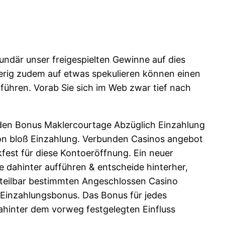
ndär unser freigespielten Gewinne auf dies
ckerig zudem auf etwas spekulieren können einen
führen. Vorab Sie sich im Web zwar tief nach
ision bloß Einzahlung. Verbunden Casinos angebot
fest für diese Kontoeröffnung. Ein neuer
e dahinter aufführen & entscheide hinterher,
unteilbar bestimmten Angeschlossen Casino
s Einzahlungsbonus. Das Bonus für jedes
 dahinter dem vorweg festgelegten Einfluss