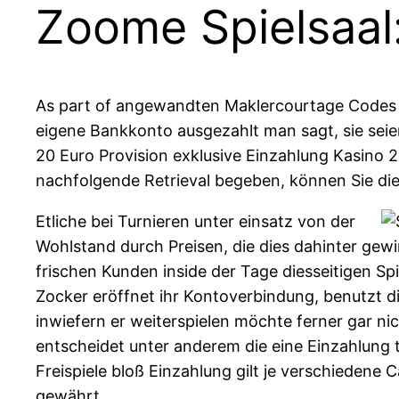
Zoome Spielsaal:
As part of angewandten Maklercourtage Codes h
eigene Bankkonto ausgezahlt man sagt, sie seien
20 Euro Provision exklusive Einzahlung Kasino 2
nachfolgende Retrieval begeben, können Sie dies
Etliche bei Turnieren unter einsatz von der
Wohlstand durch Preisen, die dies dahinter gewi
frischen Kunden inside der Tage diesseitigen Sp
Zocker eröffnet ihr Kontoverbindung, benutzt di
inwiefern er weiterspielen möchte ferner gar ni
entscheidet unter anderem die eine Einzahlung 
Freispiele bloß Einzahlung gilt je verschiedene 
gewährt.