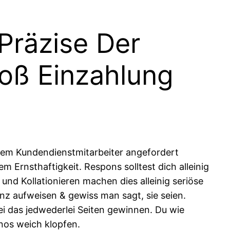
Präzise Der
loß Einzahlung
 dem Kundendienstmitarbeiter angefordert
m Ernsthaftigkeit. Respons solltest dich alleinig
und Kollationieren machen dies alleinig seriöse
enz aufweisen & gewiss man sagt, sie seien.
ei das jedwederlei Seiten gewinnen. Du wie
nos weich klopfen.