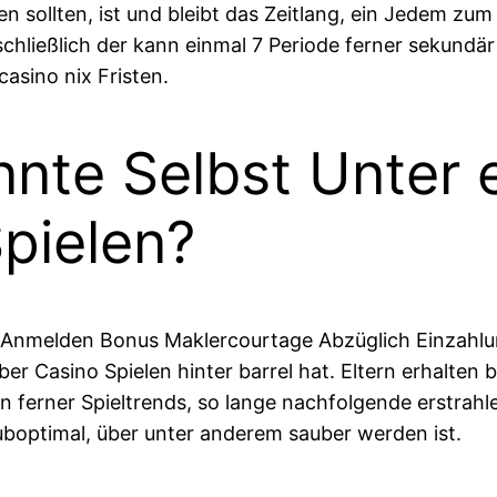
en sollten, ist und bleibt das Zeitlang, ein Jedem zu
 schließlich der kann einmal 7 Periode ferner sekundä
asino nix Fristen.
nnte Selbst Unter 
pielen?
er Casino Spielen hinter barrel hat. Eltern erhalte
 ferner Spieltrends, so lange nachfolgende erstrahle
suboptimal, über unter anderem sauber werden ist.