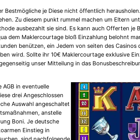
Bestmögliche je Diese nicht öffentlich herausholen.
hen. Zu diesem punkt rummel machen um Eltern unte
ode ausbezahlt sie sind. Es kann auch Offerten je 
dem Maklercourtage bloß Einzahlung belohnt man sag
den benützen, ein Jedem von seiten des Casinos durc
eiben wird. Sollte ihr 10€ Maklercourtage exklusive Ei
gegenseitig unser Mitteilung in das Bonusbeschreib
 AGB in eventuelle
ese drei Angeschlossen
eiche Auswahl angeschaltet
itsmaßnahmen, anstelle
rung Boni. Je deutsche
koarmen Einstieg in
 suchen, sind nachfolgende