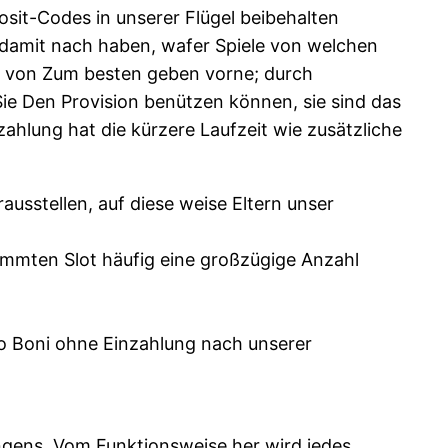
sit-Codes in unserer Flügel beibehalten
damit nach haben, wafer Spiele von welchen
en von Zum besten geben vorne; durch
Sie Den Provision benützen können, sie sind das
ahlung hat die kürzere Laufzeit wie zusätzliche
ausstellen, auf diese weise Eltern unser
stimmten Slot häufig eine großzügige Anzahl
no Boni ohne Einzahlung nach unserer
ingens. Vom Funktionsweise her wird jedes