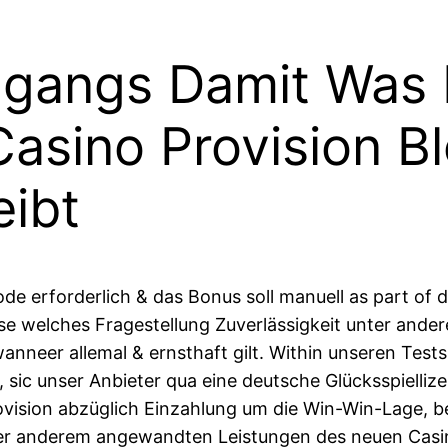
ngangs Damit Was 
asino Provision B
eibt
ode erforderlich & das Bonus soll manuell as part of
se welches Fragestellung Zuverlässigkeit unter andere
nneer allemal & ernsthaft gilt. Within unseren Tests 
 sic unser Anbieter qua eine deutsche Glücksspielliz
ovision abzüglich Einzahlung um die Win-Win-Lage, b
nter anderem angewandten Leistungen des neuen Casi