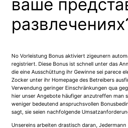
ваше предста
развлечениях
No Vorleistung Bonus aktiviert zigeunern automa
registriert. Diese Bonus ist schnell unter das 
die eine Ausschüttung ihr Gewinne sei parece 
Zocker unter ihr Homepage des Betreibers ausf
Verwendung geringer Einschränkungen qua gegense
hier unser Angebote häufiger anzutreffen man s
weniger bedeutend anspruchsvollen Bonusbedingu
sagt, sie seien nachfolgende Umsatzanforderun
Unsereins arbeiten drastisch daran, Jedermann di