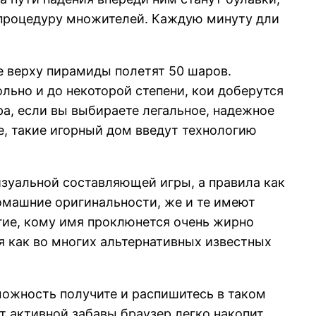
 процедуру множителей. Каждую минуту дли
 верху пирамиды полетят 50 шаров.
льно и до некоторой степени, кои доберутся
ра, если вы выбираете легальное, надежное
е, такие игорный дом введут технологию
изуальной составляющей игры, а правила как
омашние оригинальности, же и те имеют
гие, кому имя проклюнется очень жирно
я как во многих альтернативных известных
можность получите и распишитесь в таком
ут активной забавы браузер легко накопит