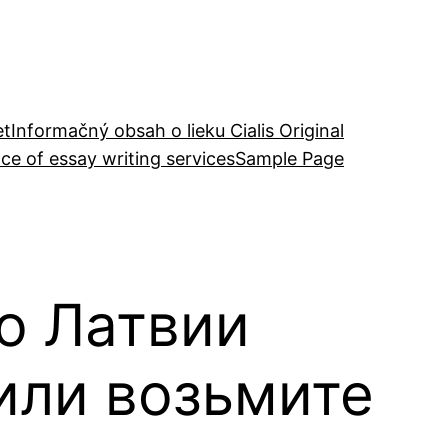
et
Informačný obsah o lieku Cialis Original
ce of essay writing services
Sample Page
но Латвии
или возьмите