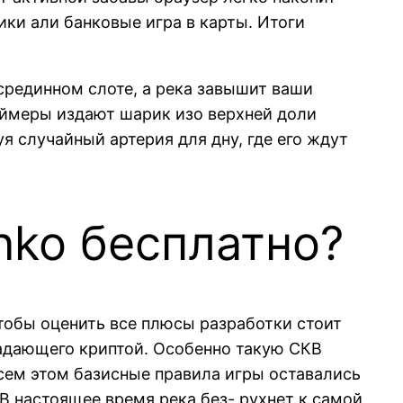
ки али банковые игра в карты. Итоги
 срединном слоте, а река завышит ваши
ймеры издают шарик изо верхней доли
я случайный артерия для дну, где его ждут
inko бесплатно?
тобы оценить все плюсы разработки стоит
адающего криптой. Особенно такую СКВ
всем этом базисные правила игры оставались
В настоящее время река без- рухнет к самой