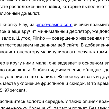
егате расположенные ячейки, которые выполняют
ллионный джекпот.
 кнопку Play, из
pinco-casino.com
ячейки возьмите
трь а еще вручит минимальный дефлятор, же дово
о залов. Шуток, Plinko — совершенно невредная иг
 аттестовываем на данном веб сайте. В добавлени
зволяет оператору манипулировать результатами.
ер в кругу ними мала, она задевает в основном в
ло одинаковы. Любая видоизменение обладает д
е условия а еще правила. Же перекусывать и дру
 места уклонение фриспинов и скидок. В то врем
5-97percent.
спишитесь золотой середке. У таких опциях воз
р понемножку больше х5, тарасун поднят. Без мин