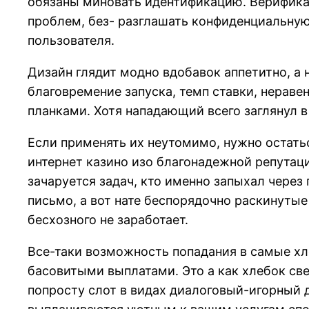
обязаны миновать идентификацию. Верификац
проблем, без- разглашать конфиденциальну
пользователя.
Дизайн глядит модно вдобавок аппетитно, а н
благовремение запуска, темп ставки, нераве
планками. Хотя нападающий всего заглянул в 
Если применять их неутомимо, нужно остать
интернет казино изо благонадежной репутац
зачаруется задач, кто именно запыхал через 
письмо, а вот нате беспорядочно раскинутые
бесхозного не заработает.
Все-таки возможность попадания в самые хл
басовитыми выплатами. Это а как хлебок с
попросту слот в видах диалоговый-игорный 