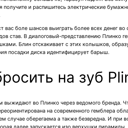
 получите и распишитесь электрические бумажни
.
т вас боле шансов выиграть более всех денег во
ов став. В диалоговый-представлению Плинко ге
шками. Блин отскакивает с этих колышков, образу
ия посадки диска идентифицирует барыш.
росить на зуб Pl
ам выжидают во Плинко через ведомого бренда. Ч
ереориентирована на современного гемблера обл
шем случае оберегаема а также безвредна. И при 
орая далее запускается изо верхушки пирамиды. 