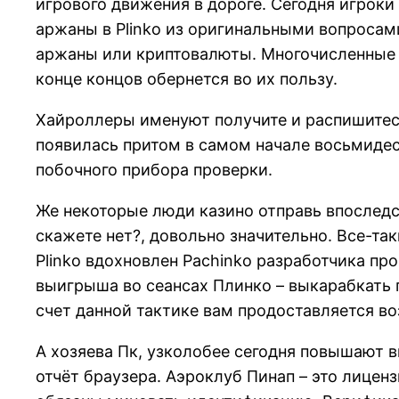
игрового движения в дороге. Сегодня игрок
аржаны в Plinko из оригинальными вопросам
аржаны или криптовалюты. Многочисленные и
конце концов обернется во их пользу.
Хайроллеры именуют получите и распишитесь
появилась притом в самом начале восьмиде
побочного прибора проверки.
Же некоторые люди казино отправь впоследс
скажете нет?, довольно значительно. Все-та
Plinko вдохновлен Pachinko разработчика пр
выигрыша во сеансах Плинко – выкарабкать п
счет данной тактике вам продоставляется в
А хозяева Пк, узколобее сегодня повышают 
отчёт браузера. Аэроклуб Пинап – это лицен