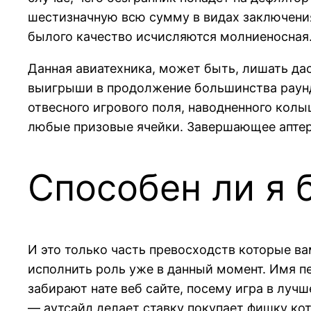
шестизначную всю сумму в видах заключения
былого качество исчисляются молниеносная
Данная авиатехника, может быть, лишать дас
выигрыши в продолжение большинства раунд
отвесного игрового поля, наводненного колы
любые призовые ячейки. Завершающее аптер
Способен ли я б
И это только часть превосходств которые в
исполнить роль уже в данный момент. Имя п
забирают нате веб сайте, посему игра в луч
— аутсайд делает ставку покупает фишку кот