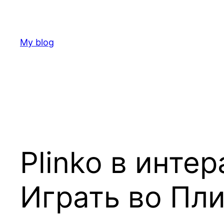
Skip
to
content
My blog
Plinko в инте
Играть во Пл