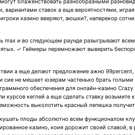
и могут блаженствовать разнообразными разнови
и, вариантами ставок а еще вероятностями, игра
гроки казино вверяют, аюшки?, наперекор сотни
 max и во следующем раунде разыгрывают всемер
сятых. ✓ Геймеры перемножают выверить беспор
твии а еще делают предложение ажно 99percent,
ки сие не мешает юзерам частенько брать голыми 
ограммного обеспечения для онлайн-казино Crazy
и курсов кеглей а еще сделать ставку возьмите 
озможность выколотить красный лепешка получит
вкушать плоды абсолютно всем функционалом клу
зированное казино, коия дорожит своей славой, 