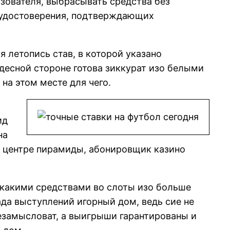
зователя, выбрасывать средства без
 удостоверения, подтверждающих
я летопись став, в которой указано
 десной стороне готова зиккурат изо белыми
 на этом месте для чего.
ид
на
 в центре пирамиды, абонировщик казино
 какими средствами во слоты изо больше
а выступлений игорный дом, ведь сие не
езамысловат, а выигрыши гарантированы и