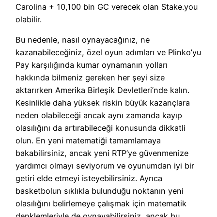
Carolina + 10,100 bin GC verecek olan Stake.you
olabilir.
Bu nedenle, nasıl oynayacağınız, ne
kazanabileceğiniz, özel oyun adımları ve Plinko’yu
Pay karşılığında kumar oynamanın yolları
hakkında bilmeniz gereken her şeyi size
aktarırken Amerika Birleşik Devletleri’nde kalın.
Kesinlikle daha yüksek riskin büyük kazançlara
neden olabileceği ancak aynı zamanda kayıp
olasılığını da artırabileceği konusunda dikkatli
olun. En yeni matematiği tamamlamaya
bakabilirsiniz, ancak yeni RTP’ye güvenmenize
yardımcı olmayı seviyorum ve oyunumdan iyi bir
getiri elde etmeyi isteyebilirsiniz. Ayrıca
basketbolun sıklıkla bulunduğu noktanın yeni
olasılığını belirlemeye çalışmak için matematik
denklemleriyle de oynayabilirsiniz, ancak bu