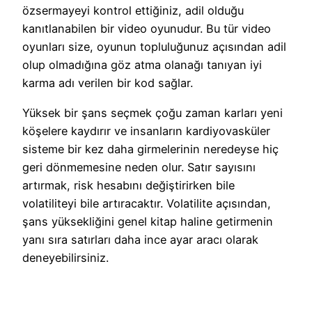
özsermayeyi kontrol ettiğiniz, adil olduğu
kanıtlanabilen bir video oyunudur. Bu tür video
oyunları size, oyunun topluluğunuz açısından adil
olup olmadığına göz atma olanağı tanıyan iyi
karma adı verilen bir kod sağlar.
Yüksek bir şans seçmek çoğu zaman karları yeni
köşelere kaydırır ve insanların kardiyovasküler
sisteme bir kez daha girmelerinin neredeyse hiç
geri dönmemesine neden olur. Satır sayısını
artırmak, risk hesabını değiştirirken bile
volatiliteyi bile artıracaktır. Volatilite açısından,
şans yüksekliğini genel kitap haline getirmenin
yanı sıra satırları daha ince ayar aracı olarak
deneyebilirsiniz.