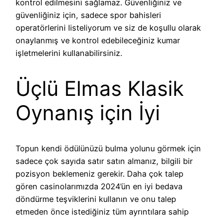
kontrol edilmesini sağlamaz. Güvenliğiniz ve
güvenliğiniz için, sadece spor bahisleri
operatörlerini listeliyorum ve siz de koşullu olarak
onaylanmış ve kontrol edebileceğiniz kumar
işletmelerini kullanabilirsiniz.
Üçlü Elmas Klasik
Oynanış için İyi
Topun kendi ödülünüzü bulma yolunu görmek için
sadece çok sayıda satır satın almanız, bilgili bir
pozisyon beklemeniz gerekir. Daha çok talep
gören casinolarımızda 2024’ün en iyi bedava
döndürme teşviklerini kullanın ve onu talep
etmeden önce istediğiniz tüm ayrıntılara sahip