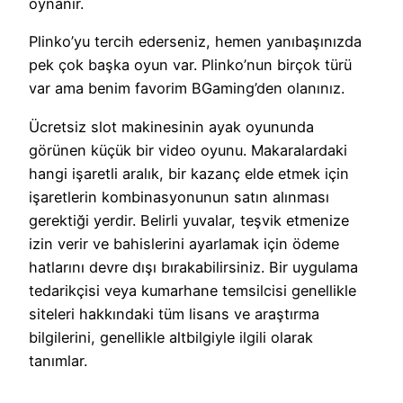
oynanır.
Plinko’yu tercih ederseniz, hemen yanıbaşınızda
pek çok başka oyun var. Plinko’nun birçok türü
var ama benim favorim BGaming’den olanınız.
Ücretsiz slot makinesinin ayak oyununda
görünen küçük bir video oyunu. Makaralardaki
hangi işaretli aralık, bir kazanç elde etmek için
işaretlerin kombinasyonunun satın alınması
gerektiği yerdir. Belirli yuvalar, teşvik etmenize
izin verir ve bahislerini ayarlamak için ödeme
hatlarını devre dışı bırakabilirsiniz. Bir uygulama
tedarikçisi veya kumarhane temsilcisi genellikle
siteleri hakkındaki tüm lisans ve araştırma
bilgilerini, genellikle altbilgiyle ilgili olarak
tanımlar.