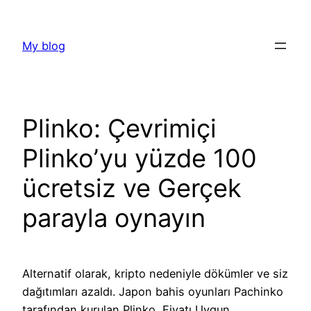
Skip
to
My blog
content
Plinko: Çevrimiçi
Plinko’yu yüzde 100
ücretsiz ve Gerçek
parayla oynayın
Alternatif olarak, kripto nedeniyle dökümler ve siz
dağıtımları azaldı. Japon bahis oyunları Pachinko
tarafından kurulan Plinko, Fiyatı Uygun