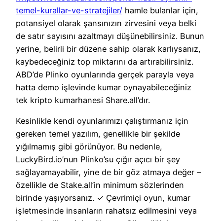
temel-kurallar-ve-stratejiler/
hamle bulanlar için,
potansiyel olarak şansınızın zirvesini veya belki
de satır sayısını azaltmayı düşünebilirsiniz. Bunun
yerine, belirli bir düzene sahip olarak karlıysanız,
kaybedeceğiniz top miktarını da artırabilirsiniz.
ABD’de Plinko oyunlarında gerçek parayla veya
hatta demo işlevinde kumar oynayabileceğiniz
tek kripto kumarhanesi Share.all’dır.
Kesinlikle kendi oyunlarımızı çalıştırmanız için
gereken temel yazılım, genellikle bir şekilde
yığılmamış gibi görünüyor. Bu nedenle,
LuckyBird.io’nun Plinko’su çığır açıcı bir şey
sağlayamayabilir, yine de bir göz atmaya değer –
özellikle de Stake.all’in minimum sözlerinden
birinde yaşıyorsanız. ✓ Çevrimiçi oyun, kumar
işletmesinde insanların rahatsız edilmesini veya