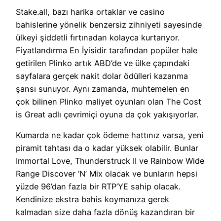
Stake.all, bazı harika ortaklar ve casino
bahislerine yönelik benzersiz zihniyeti sayesinde
ülkeyi şiddetli fırtınadan kolayca kurtarıyor.
Fiyatlandırma En İyisidir tarafından popüler hale
getirilen Plinko artık ABD’de ve ülke çapındaki
sayfalara gerçek nakit dolar ödülleri kazanma
şansı sunuyor. Aynı zamanda, muhtemelen en
çok bilinen Plinko maliyet oyunları olan The Cost
is Great adlı çevrimiçi oyuna da çok yakışıyorlar.
Kumarda ne kadar çok ödeme hattınız varsa, yeni
piramit tahtası da o kadar yüksek olabilir. Bunlar
Immortal Love, Thunderstruck II ve Rainbow Wide
Range Discover ‘N’ Mix olacak ve bunların hepsi
yüzde 96’dan fazla bir RTP’YE sahip olacak.
Kendinize ekstra bahis koymanıza gerek
kalmadan size daha fazla dönüş kazandıran bir