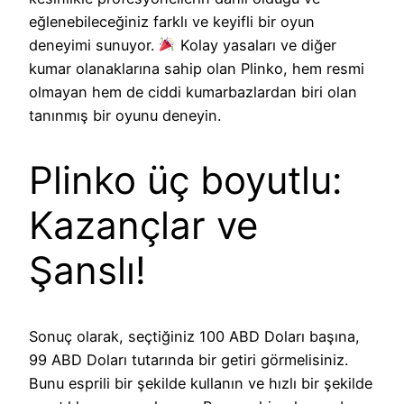
eğlenebileceğiniz farklı ve keyifli bir oyun
deneyimi sunuyor.
Kolay yasaları ve diğer
kumar olanaklarına sahip olan Plinko, hem resmi
olmayan hem de ciddi kumarbazlardan biri olan
tanınmış bir oyunu deneyin.
Plinko üç boyutlu:
Kazançlar ve
Şanslı!
Sonuç olarak, seçtiğiniz 100 ABD Doları başına,
99 ABD Doları tutarında bir getiri görmelisiniz.
Bunu esprili bir şekilde kullanın ve hızlı bir şekilde