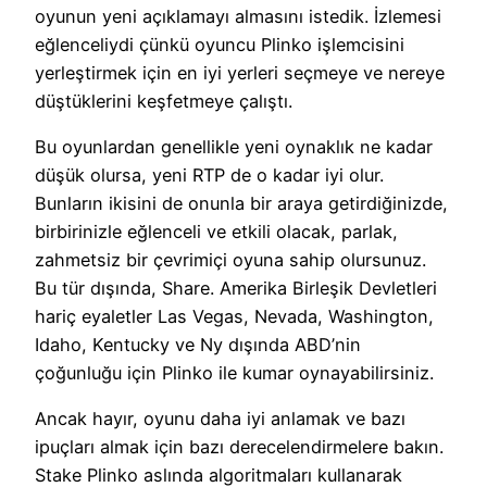
oyunun yeni açıklamayı almasını istedik. İzlemesi
eğlenceliydi çünkü oyuncu Plinko işlemcisini
yerleştirmek için en iyi yerleri seçmeye ve nereye
düştüklerini keşfetmeye çalıştı.
Bu oyunlardan genellikle yeni oynaklık ne kadar
düşük olursa, yeni RTP de o kadar iyi olur.
Bunların ikisini de onunla bir araya getirdiğinizde,
birbirinizle eğlenceli ve etkili olacak, parlak,
zahmetsiz bir çevrimiçi oyuna sahip olursunuz.
Bu tür dışında, Share. Amerika Birleşik Devletleri
hariç eyaletler Las Vegas, Nevada, Washington,
Idaho, Kentucky ve Ny dışında ABD’nin
çoğunluğu için Plinko ile kumar oynayabilirsiniz.
Ancak hayır, oyunu daha iyi anlamak ve bazı
ipuçları almak için bazı derecelendirmelere bakın.
Stake Plinko aslında algoritmaları kullanarak