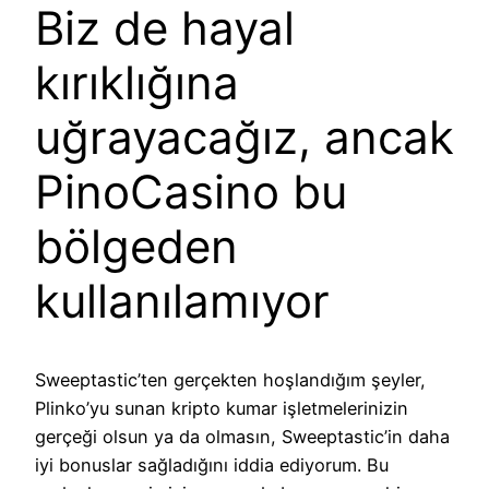
Biz de hayal
kırıklığına
uğrayacağız, ancak
PinoCasino bu
bölgeden
kullanılamıyor
Sweeptastic’ten gerçekten hoşlandığım şeyler,
Plinko’yu sunan kripto kumar işletmelerinizin
gerçeği olsun ya da olmasın, Sweeptastic’in daha
iyi bonuslar sağladığını iddia ediyorum. Bu