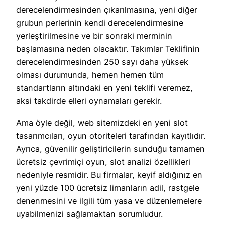
derecelendirmesinden çıkarılmasına, yeni diğer
grubun perlerinin kendi derecelendirmesine
yerleştirilmesine ve bir sonraki merminin
başlamasına neden olacaktır. Takımlar Teklifinin
derecelendirmesinden 250 sayı daha yüksek
olması durumunda, hemen hemen tüm
standartların altındaki en yeni teklifi veremez,
aksi takdirde elleri oynamaları gerekir.
Ama öyle değil, web sitemizdeki en yeni slot
tasarımcıları, oyun otoriteleri tarafından kayıtlıdır.
Ayrıca, güvenilir geliştiricilerin sunduğu tamamen
ücretsiz çevrimiçi oyun, slot analizi özellikleri
nedeniyle resmidir. Bu firmalar, keyif aldığınız en
yeni yüzde 100 ücretsiz limanların adil, rastgele
denenmesini ve ilgili tüm yasa ve düzenlemelere
uyabilmenizi sağlamaktan sorumludur.