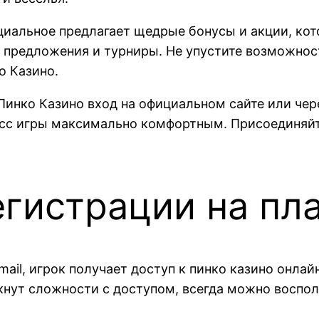
иальное предлагает щедрые бонусы и акции, кото
предложения и турниры. Не упустите возможност
о Казино.
Пинко Казино вход на официальном сайте или чер
сс игры максимально комфортным. Присоединяйте
егистрации на пл
il, игрок получает доступ к пинко казино онлай
икнут сложности с доступом, всегда можно воспол