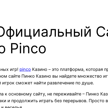
 Официальный С
о Pinco
ьных игр!
pinco
Казино – это платформа, которая 
ом сайте Пинко Казино вы найдете множество игр
 игрок сможет найти развлечение по душе.
а к основному сайту, не переживайте – Пинко Каз
ки и продолжить играть без перерывов. Просто в
и веселья.