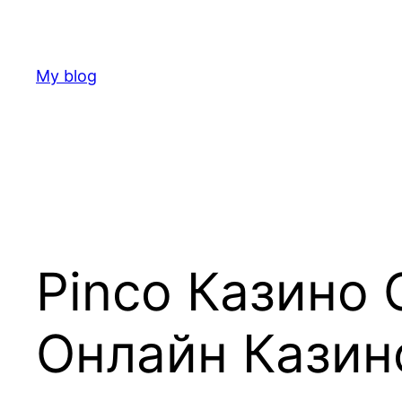
Skip
to
content
My blog
Pinco Казино
Онлайн Казин