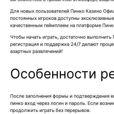
Для новых пользователей Пинко Казино Офиц
постоянных игроков доступны эксклюзивные 
качественным геймплеем на платформе Пинк
Чтобы начать играть, достаточно выполнить 
регистрация и поддержка 24/7 делают проце
азартных развлечений!
Особенности р
После заполнения формы и подтверждения ema
пинко вход через логин и пароль. Если возн
продолжить играть без перерывов.