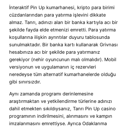
İnteraktif Pin Up kumarhanesi, kripto para birimi
cüzdanlarından para yatırma işlevini dikkate
almaz. Tanrı, adınızı alan bir banka kartıyla acı bir
şekilde fayda elde etmenizi emretti. Para yatırma
koşullarına ilişkin ayrıntılar duyuru tablosunda
sunulmaktadır. Bir banka kartı kullanarak Grivnası
hesabınıza acı bir şekilde para yatırmanız
gerekiyor (nehir oyuncunun malı olmalıdır). Mobil
versiyonun ve uygulamanın iç rezervleri
neredeyse tüm alternatif kumarhanelerde olduğu
gibi sınırsızdır.
Aynı zamanda programı derinlemesine
araştırmaktan ve yetkilendirme türlerine adınızı
dahil etmekten sıkıldıysanız, Tanrı Pin Up casino
programının indirilmesini, alınmasını ve kampın
imzalanmasını emrettiyse. Ayrıca Odaklanma