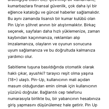
kumarbazlara finansal güvenlik, çok daha iyi bir
eğlence kataloğu ve güncel haberler sağlamalıdır.
Bu aynı zamanda lisanslı bir kumar kulübü olan
Pin Up’ın şöhret anının bir atıştırmalıktır. Birkaç
seçenek, sayfaları daha hızlı yüklemenize, zaman
kaybından kaçınmanıza, reklamları alıp
imzalamanıza, olayların ve oyunun sonucuna
uyum sağlamanıza ve bu doğrultuda kalmanıza
yardımcı olur.
Sabitleme tuşuna basıldığında otomatik olarak
haklı çıkar, ayushki? tarayıcı reşit olma yaşına
(18+) ulaştı. Pin-Up, kullanıcının mali açıdan
masum olduğundan emin olmak için kullanıcının
yüzünü doğrular. Bağlantılı cep telefonu
numarasıyla birlikte bu, bir yabancının hesabınıza
giriş yapmasını düşünülemez hale getirir. Pin Up