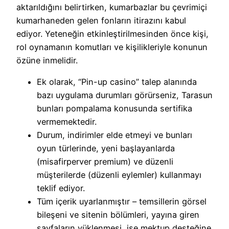
aktarıldığını belirtirken, kumarbazlar bu çevrimiçi
kumarhaneden gelen fonların itirazını kabul
ediyor. Yeteneğin etkinleştirilmesinden önce kişi,
rol oynamanın komutları ve kişilikleriyle konunun
özüne inmelidir.
Ek olarak, “Pin-up casino” talep alanında
bazı uygulama durumları görürseniz, Tarasun
bunları pompalama konusunda sertifika
vermemektedir.
Durum, indirimler elde etmeyi ve bunları
oyun türlerinde, yeni başlayanlarda
(misafirperver premium) ve düzenli
müşterilerde (düzenli eylemler) kullanmayı
teklif ediyor.
Tüm içerik uyarlanmıştır – temsillerin görsel
bileşeni ve sitenin bölümleri, yayına giren
sayfaların yüklenmesi, işe mektup desteğine