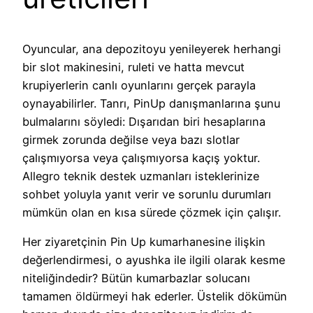
Oyuncular, ana depozitoyu yenileyerek herhangi
bir slot makinesini, ruleti ve hatta mevcut
krupiyerlerin canlı oyunlarını gerçek parayla
oynayabilirler. Tanrı, PinUp danışmanlarına şunu
bulmalarını söyledi: Dışarıdan biri hesaplarına
girmek zorunda değilse veya bazı slotlar
çalışmıyorsa veya çalışmıyorsa kaçış yoktur.
Allegro teknik destek uzmanları isteklerinize
sohbet yoluyla yanıt verir ve sorunlu durumları
mümkün olan en kısa sürede çözmek için çalışır.
Her ziyaretçinin Pin Up kumarhanesine ilişkin
değerlendirmesi, o ayushka ile ilgili olarak kesme
niteliğindedir? Bütün kumarbazlar solucanı
tamamen öldürmeyi hak ederler. Üstelik dökümün