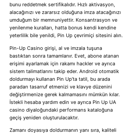
bunu reddetmek sertifikalıdır. Hızlı aktivasyon,
alacağınızı ve zararsız olduğuna imza atacağınızı
umduğum bir memnuniyettir. Konsantrasyon ve
yenilenme kuralları, hatta bonus kendi kendine
yeterlilik bile yenildi, Pin Up çevrimiçi sitesini alın.
Pin-Up Casino girişi, al ve imzala tuşuna
bastıktan sonra tamamlanır. Evet, abone atanan
erişimi ayarlamak için rakamı hackler ve ayrıca
sistem talimatlarını takip eder. Android otomatik
doldurmayı kullanan Pin Up’ta tatil, bu arada
paradan tasarruf etmenizi ve klavye düzenini
değiştirmenize gerek kalmamasını mümkün kılar.
İstekli hesaba yardım edin ve ayrıca Pin Up UA
casino diyaloğundaki performans kataloğuna
geçiş yeniden oluşturulacaktır.
Zamanı doyasıya doldurmanın yanı sıra, kaliteli