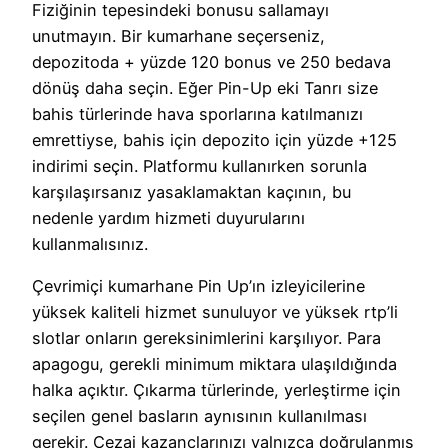
Fiziğinin tepesindeki bonusu sallamayı
unutmayın. Bir kumarhane seçerseniz,
depozitoda + yüzde 120 bonus ve 250 bedava
dönüş daha seçin. Eğer Pin-Up eki Tanrı size
bahis türlerinde hava sporlarına katılmanızı
emrettiyse, bahis için depozito için yüzde +125
indirimi seçin. Platformu kullanırken sorunla
karşılaşırsanız yasaklamaktan kaçının, bu
nedenle yardım hizmeti duyurularını
kullanmalısınız.
Çevrimiçi kumarhane Pin Up’ın izleyicilerine
yüksek kaliteli hizmet sunuluyor ve yüksek rtp’li
slotlar onların gereksinimlerini karşılıyor. Para
apagogu, gerekli minimum miktara ulaşıldığında
halka açıktır. Çıkarma türlerinde, yerleştirme için
seçilen genel basların aynısının kullanılması
gerekir. Cezai kazançlarınızı yalnızca doğrulanmış