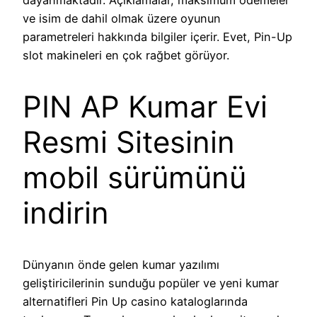
dayanmaktadır. Açıklamalar, maksimum ödemeler
ve isim de dahil olmak üzere oyunun
parametreleri hakkında bilgiler içerir. Evet, Pin-Up
slot makineleri en çok rağbet görüyor.
PIN AP Kumar Evi
Resmi Sitesinin
mobil sürümünü
indirin
Dünyanın önde gelen kumar yazılımı
geliştiricilerinin sunduğu popüler ve yeni kumar
alternatifleri Pin Up casino kataloglarında