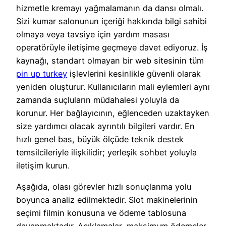
hizmetle kremayı yağmalamanın da dansı olmalı.
Sizi kumar salonunun içeriği hakkında bilgi sahibi
olmaya veya tavsiye için yardım masası
operatörüyle iletişime geçmeye davet ediyoruz. İş
kaynağı, standart olmayan bir web sitesinin tüm
pin up turkey
işlevlerini kesinlikle güvenli olarak
yeniden oluşturur. Kullanıcıların mali eylemleri aynı
zamanda suçluların müdahalesi yoluyla da
korunur. Her bağlayıcının, eğlenceden uzaktayken
size yardımcı olacak ayrıntılı bilgileri vardır. En
hızlı genel bas, büyük ölçüde teknik destek
temsilcileriyle ilişkilidir; yerleşik sohbet yoluyla
iletişim kurun.
Aşağıda, olası görevler hızlı sonuçlanma yolu
boyunca analiz edilmektedir. Slot makinelerinin
seçimi filmin konusuna ve ödeme tablosuna