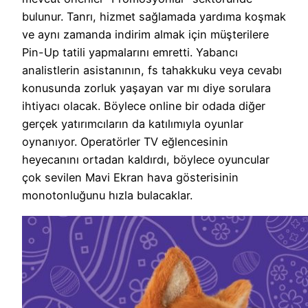
bulunur. Tanrı, hizmet sağlamada yardıma koşmak
ve aynı zamanda indirim almak için müşterilere
Pin-Up tatili yapmalarını emretti. Yabancı
analistlerin asistanının, fs tahakkuku veya cevabı
konusunda zorluk yaşayan var mı diye sorulara
ihtiyacı olacak. Böylece online bir odada diğer
gerçek yatırımcıların da katılımıyla oyunlar
oynanıyor.
Operatörler TV eğlencesinin
heyecanını ortadan kaldırdı, böylece oyuncular
çok sevilen Mavi Ekran hava gösterisinin
monotonluğunu hızla bulacaklar.