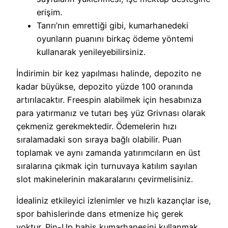
erişim.
Tanrı’nın emrettiği gibi, kumarhanedeki
oyunların puanını birkaç ödeme yöntemi
kullanarak yenileyebilirsiniz.
İndirimin bir kez yapılması halinde, depozito ne
kadar büyükse, depozito yüzde 100 oranında
artırılacaktır. Freespin alabilmek için hesabınıza
para yatırmanız ve tutarı beş yüz Grivnası olarak
çekmeniz gerekmektedir. Ödemelerin hızı
sıralamadaki son sıraya bağlı olabilir. Puan
toplamak ve aynı zamanda yatırımcıların en üst
sıralarına çıkmak için turnuvaya katılım sayılan
slot makinelerinin makaralarını çevirmelisiniz.
İdealiniz etkileyici izlenimler ve hızlı kazançlar ise,
spor bahislerinde dans etmenize hiç gerek
yoktur. Pin-Up bahis kumarhanesini kullanmak,