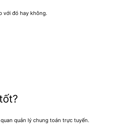
p với đó hay không.
tốt?
 quan quản lý chung toán trực tuyến.