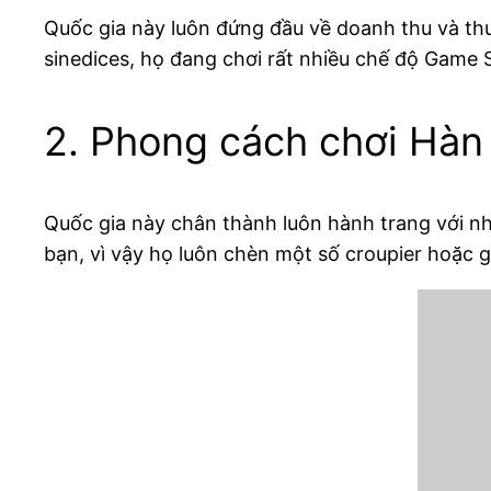
Quốc gia này luôn đứng đầu về doanh thu và thườ
sinedices, họ đang chơi rất nhiều chế độ Game S
2. Phong cách chơi Hàn
Quốc gia này chân thành luôn hành trang với nh
bạn, vì vậy họ luôn chèn một số croupier hoặc