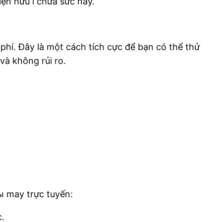
iện hữu í chữa sức này.
hí. Đây là một cách tích cực để bạn có thể thử
và không rủi ro.
ы may trực tuyến:
c.