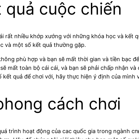
t quả cuộc chiến
ái rất nhiều khớp xướng với những khóa học và kết q
học và một số kết quả thường gặp.
ông phù hợp và bạn sẽ mất thời gian và tiền bạc để 
sẽ mất toàn bộ cái cái, và bạn sẽ phải chấp nhận và c
kết quả để chơi với, hãy thực hiện ý định của mình v
 phong cách chơi
uá trình hoạt động của cac quốc gia trong ngành сп