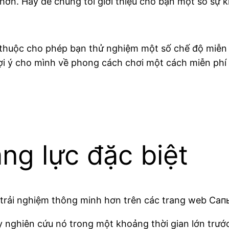
 hơn. Hãy để chúng tôi giới thiệu cho bạn một số sự k
thuộc cho phép bạn thử nghiệm một số chế độ miễn p
ợi ý cho mình về phong cách chơi một cách miễn phí 
ang lực đặc biệt
t trải nghiệm thông minh hơn trên các trang web Сап
 nghiên cứu nó trong một khoảng thời gian lớn trướ