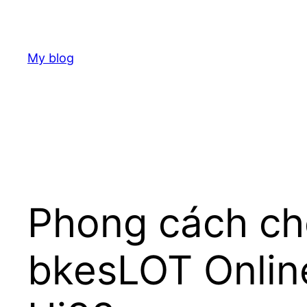
Skip
to
content
My blog
Phong cách chơ
bkesLOT Onlin