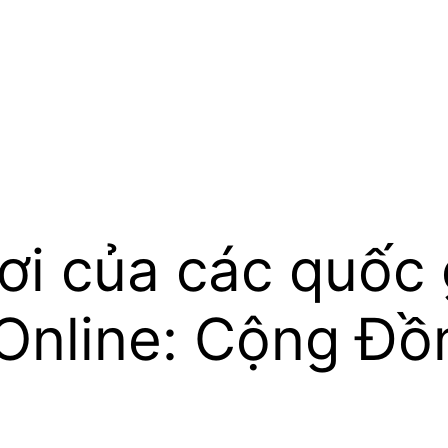
i của các quốc 
Online: Cộng Đồ