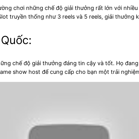
ng chơi những chế độ giải thưởng rất lớn với nhiều s
lot truyền thống như 3 reels và 5 reels, giải thưởng 
 Quốc:
ững chế độ giải thưởng đáng tin cậy và tốt. Họ đang
 game show host để cung cấp cho bạn một trải nghiệ