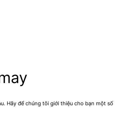
 may
u. Hãy để chúng tôi giới thiệu cho bạn một số