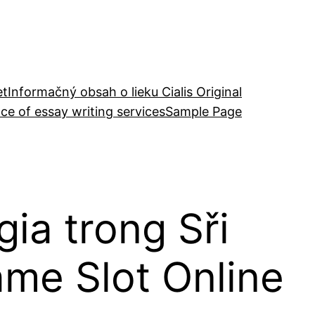
et
Informačný obsah o lieku Cialis Original
ce of essay writing services
Sample Page
ia trong Sři
me Slot Online