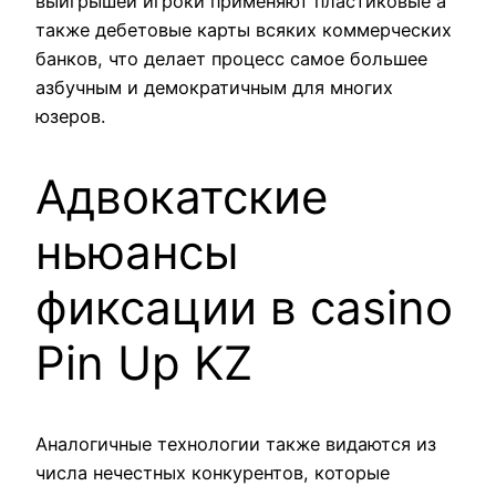
выигрышей игроки применяют пластиковые а
также дебетовые карты всяких коммерческих
банков, что делает процесс самое большее
азбучным и демократичным для многих
юзеров.
Адвокатские
ньюансы
фиксации в casino
Pin Up KZ
Аналогичные технологии также видаются из
числа нечестных конкурентов, которые