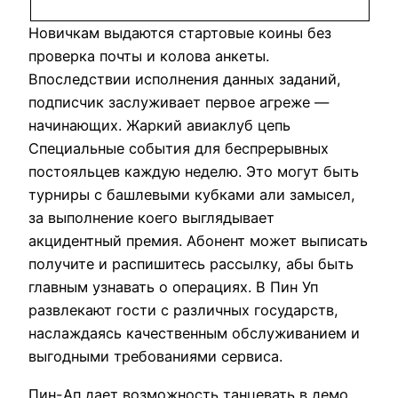
Новичкам выдаются стартовые коины без
проверка почты и колова анкеты.
Впоследствии исполнения данных заданий,
подписчик заслуживает первое агреже —
начинающих. Жаркий авиаклуб цепь
Специальные события для беспрерывных
постояльцев каждую неделю. Это могут быть
турниры с башлевыми кубками али замысел,
за выполнение коего выглядывает
акцидентный премия. Абонент может выписать
получите и распишитесь рассылку, абы быть
главным узнавать о операциях. В Пин Уп
развлекают гости с различных государств,
наслаждаясь качественным обслуживанием и
выгодными требованиями сервиса.
Пин-Ап дает возможность танцевать в демо