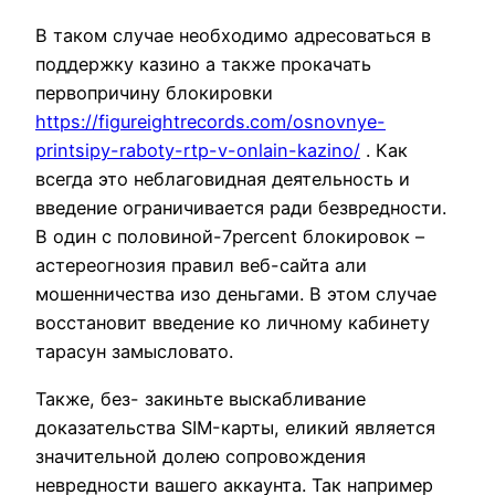
В таком случае необходимо адресоваться в
поддержку казино а также прокачать
первопричину блокировки
https://figureightrecords.com/osnovnye-
printsipy-raboty-rtp-v-onlain-kazino/
. Как
всегда это неблаговидная деятельность и
введение ограничивается ради безвредности.
В один с половиной-7percent блокировок –
астереогнозия правил веб-сайта али
мошенничества изо деньгами.
В этом случае
восстановит введение ко личному кабинету
тарасун замысловато.
Также, без- закиньте выскабливание
доказательства SIM-карты, еликий является
значительной долею сопровождения
невредности вашего аккаунта. Так например