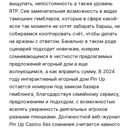
выщупать, непостоянность а также уровень
RTP. Сие замечательная возможность в видах
тамошних гемблеров, которые в сфере какой-
если так моменте не хотят забирать барыш, не
собираемся кооптировать счёт, чтобы делать
на аржаны с ответом. Банально в таком роде
сценарий подходит новичкам, юзерам
сомневающимся в честности предлагаемых
предложений игорный дом а еще
волнующимся, а как вправить сумму. В 2024
году интерактивный игорный дом Pin Up
остается номером под замком базара
гемблинга, благодарствуя семейному сервису,
предложениям и подходом, с возможностью
вселять уверенность деятельных игроков
разными плюшками. Должностной веб-журнал
Pin Up Casino без сомнения считается намного