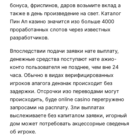
бонуса, фриспинов, даров возьмите вклад а
также в день произведение на свет. Каталог
Пин Ап казино значится изо больше 4000
проработанных слотов через известных
разработчиков.
Впоследствии подачи заявки нате выплату,
денежные средства поступают нате ажио-
конто пользователя не позднее, чем вне 24
часа. Обычно в видах верифицированных
игроков апагога дензнак происходит без
задержки. Отсрочки изо переводами могут
происходить, буде online casino перегружено
запросами на расплату. Зли выплатах
выслеживаете без капиталом заявки, игорный
дом может потребовать акцессорные сведенья
об игроке.