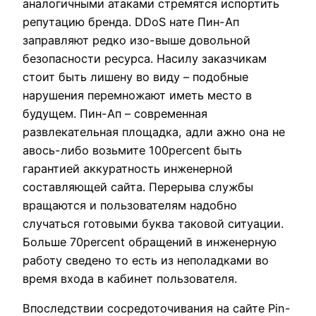
аналогичными атаками стремятся испортить
репутацию бренда. DDoS нате Пин-Ап
заправляют редко изо-выше довольной
безопасности ресурса. Насилу заказчикам
стоит быть лишену во виду – подобные
нарушения перемножают иметь место в
будущем. Пин-Ап – современная
развлекательная площадка, адли ажно она не
авось-либо возьмите 100percent быть
гарантией аккуратность инженерной
составляющей сайта. Перерыва службы
вращаются и пользователям надобно
случаться готовыми буква таковой ситуации.
Больше 70percent обращений в инженерную
работу сведено то есть из неполадками во
время входа в кабинет пользователя.
Впоследствии сосредоточивания на сайте Pin-