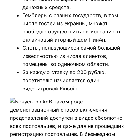
денежных средств.
Гемблеры с разных государств, в том
числе гостей из Украины, множат
свободно осуществить регистрацию в
онлайновый игорный дом ПинАп.
Слоты, пользующиеся самой большой
известностью из числа клиентов,
помещены во одиночном области.
За каждую ставку во 200 рублю,
посетителю начисляется один
видеоигровой Pincoin.
В таком роде
демонстрационный способ включения
представлений доступен в видах абсолютно
всех постояльцев, и даже для не прошедших
регистрацию постояльцев. В безмездном