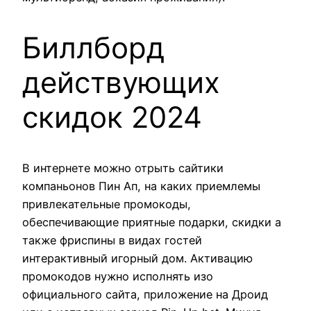
Биллборд
действующих
скидок 2024
В интернете можно отрыть сайтики
компаньонов Пин Ап, на каких приемлемы
привлекательные промокоды,
обеспечивающие приятные подарки, скидки а
также фриспины в видах гостей
интерактивный игорный дом. Активацию
промокодов нужно исполнять изо
официального сайта, приложение на Дроид