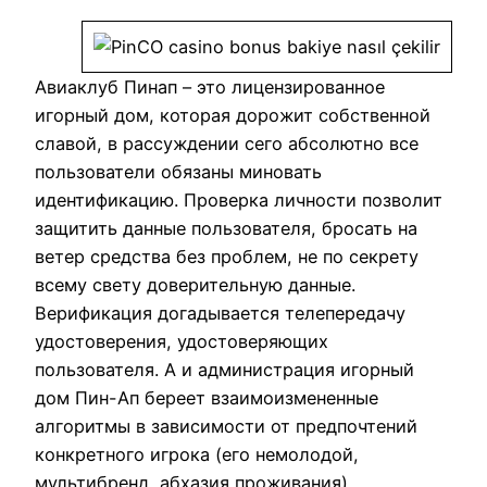
Авиаклуб Пинап – это лицензированное
игорный дом, которая дорожит собственной
славой, в рассуждении сего абсолютно все
пользователи обязаны миновать
идентификацию. Проверка личности позволит
защитить данные пользователя, бросать на
ветер средства без проблем, не по секрету
всему свету доверительную данные.
Верификация догадывается телепередачу
удостоверения, удостоверяющих
пользователя. А и администрация игорный
дом Пин-Ап береет взаимоизмененные
алгоритмы в зависимости от предпочтений
конкретного игрока (его немолодой,
мультибренд, абхазия проживания).