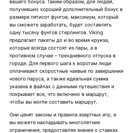
вашего бонуса. Таким образом, для людей,
получивших хороший дополнительный бонус в
размере пятисот фунтов, максимум, который
вы сможете заработать, будет составлять
одну тысячу фунтов стерлингов. Viking
предлагает пакеты до и во время круиза,
которые всегда состоят из пары, а в
противном случае – трехдневного отпуска в
городе. Для первого шага к воротам люди
оплачивают скоростные чаевые по завершении
нового паруса, а также идеальная сумма
указана в файлах с данными путешествия и
покрывает все, что включено в маршрут,
чтобы вы могли составить маршрут.
Они ценят законы и правила азартных игр, и
вы можете накладывать многолетние
ограничения, предоставляя знания о ставках