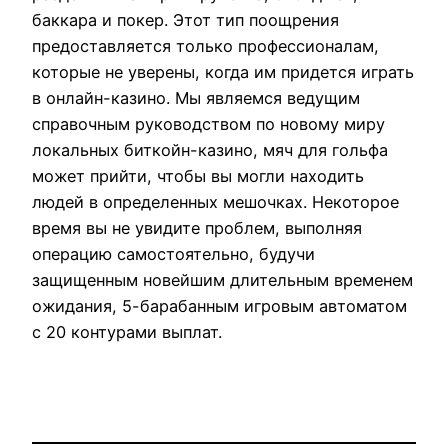
баккара и покер. Этот тип поощрения
предоставляется только профессионалам,
которые не уверены, когда им придется играть
в онлайн-казино. Мы являемся ведущим
справочным руководством по новому миру
локальных биткойн-казино, мяч для гольфа
может прийти, чтобы вы могли находить
людей в определенных мешочках. Некоторое
время вы не увидите проблем, выполняя
операцию самостоятельно, будучи
защищенным новейшим длительным временем
ожидания, 5-барабанным игровым автоматом
с 20 контурами выплат.