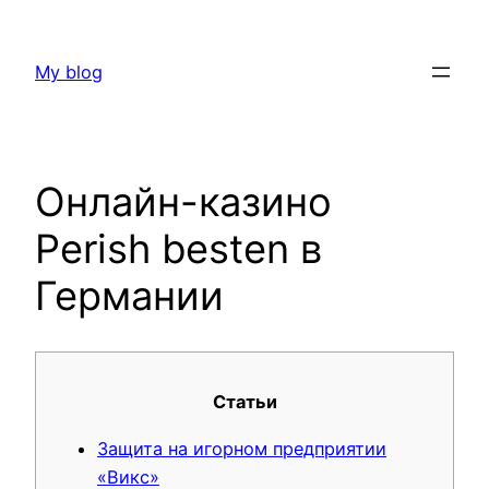
Skip
to
My blog
content
Онлайн-казино
Perish besten в
Германии
Статьи
Защита на игорном предприятии
«Викс»