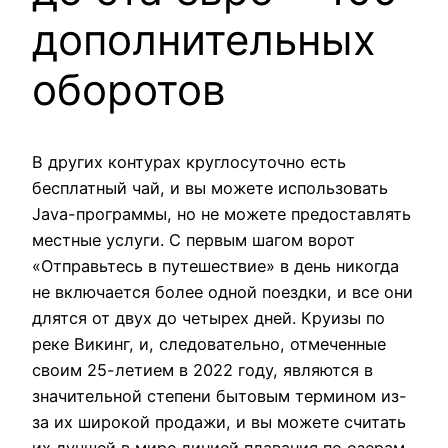
дополнительных
оборотов
В других контурах круглосуточно есть
бесплатный чай, и вы можете использовать
Java-программы, но не можете предоставлять
местные услуги. С первым шагом ворот
«Отправьтесь в путешествие» в день никогда
не включается более одной поездки, и все они
длятся от двух до четырех дней. Круизы по
реке Викинг, и, следовательно, отмеченные
своим 25-летием в 2022 году, являются в
значительной степени бытовым термином из-
за их широкой продажи, и вы можете считать