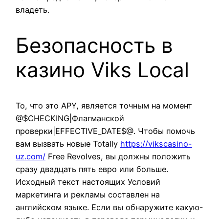
владеть.
Безопасность в
казино Viks Local
То, что это APY, является точным на момент
@$CHECKING|Флагманской
проверки|EFFECTIVE_DATE$@. Чтобы помочь
вам вызвать новые Totally
https://vikscasino-
uz.com/
Free Revolves, вы должны положить
сразу двадцать пять евро или больше.
Исходный текст настоящих Условий
маркетинга и рекламы составлен на
английском языке. Если вы обнаружите какую-