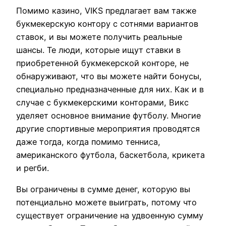
Помимо казино, VIKS предлагает вам также
букмекерскую контору с сотнями вариантов
ставок, и вы можете получить реальные
шансы. Те люди, которые ищут ставки в
приобретенной букмекерской конторе, не
обнаруживают, что вы можете найти бонусы,
специально предназначенные для них. Как и в
случае с букмекерскими конторами, Викс
уделяет основное внимание футболу. Многие
другие спортивные мероприятия проводятся
даже тогда, когда помимо тенниса,
американского футбола, баскетбола, крикета
и регби.
Вы ограничены в сумме денег, которую вы
потенциально можете выиграть, потому что
существует ограничение на удвоенную сумму