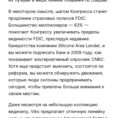
их лучшей в мире линией плавания по озерам.
В некотором смысле, шагом Конгресса станет
продление страховых полисов FDIC.
Большинство миллионеров — 63% —
помогают Конгрессу увеличивать пределы
видимости FDIC, преследуя недавние
банкротства компании Silicone Area Lender, и
вы можете подписать банк в 2009 году, как
показывает альтернативный опросник CNBC.
Хотя еще предстоит выяснить, состоится ли
реформа, вы можете обнаружить движения,
которые люди склонны предпринимать
сегодня, чтобы привлечь больше внимания к
своим местам.
Даже несмотря на небольшую коллекцию
видеоигр, Viks предлагает отличную линейку