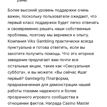
Более высокий уровень поддержки очень
важен, поскольку пользователи ожидают, что
первый класс поддержки будет легко отвечать
и своевременно решать наши собственные
проблемы, поэтому мы вернемся к опыту.
Компания Viks Gambling практически всегда
пунктуальна и готова ответить, если вы
захотите получить помощь. Что это игорное
заведение предлагает вам почти все
остальные акции, такие как «Сексуальная
суббота», и вы можете: «Вы сейчас #шаг
первый? Gamtegrity Платформа,
предназначенная для демонстрации нашей
работы глазами надежного и более
прозрачного игрового сообщества в
отношении фактов. Награда Casino Master