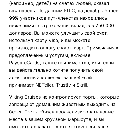
(например, детей) на счетах людей, сказал
вам парень. По данным FDIC, на декабрь более
99% участников пут-членства находились
ниже лимита страхования вкладов в 250 000
долларов. Вы можете улучшить свой счет,
используя карту Visa, и вы можете
производить оплату с карт-карт. Примечания к
предоплаченным услугам, включая
PaysafeCards, также принимаются, или, если
вы действительно хотите получить свой
электронный кошелек, ваш веб-сайт
принимает NETeller, Trustly и Skrill.
Viking Cruises не контролирует порты, которые
запрещают домашним животным выходить на
берег. Гость обязан проанализировать новые
места в вашем круизном маршруте, и вы
сможете доказать, соответствует ли ваше