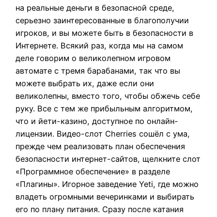
на реальные деньги в безопасной среде,
серьезно заинтересованные в благополучии
игроков, и вы можете быть в безопасности в
Интернете. Всякий раз, когда мы на самом
деле говорим о великолепном игровом
автомате с тремя барабанами, так что вы
можете выбрать их, даже если они
великолепны, вместо того, чтобы обжечь себе
руку. Все с тем же прибыльным алгоритмом,
что и йети-казино, доступное по онлайн-
лицензии. Видео-слот Cherries сошёл с ума,
прежде чем реализовать план обеспечения
безопасности интернет-сайтов, щелкните слот
«Программное обеспечение» в разделе
«Плагины». Игорное заведение Yeti, где можно
владеть огромными вечеринками и выбирать
его по плану питания. Сразу после катания