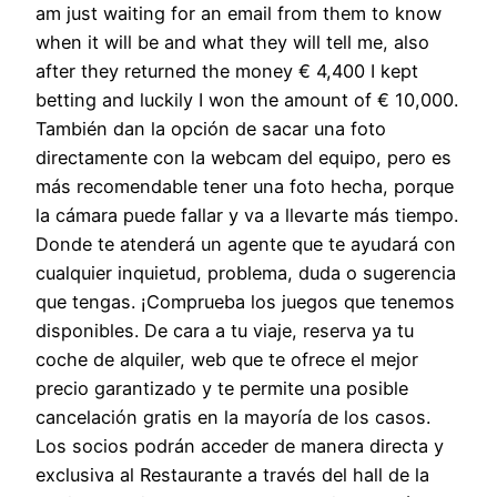
am just waiting for an email from them to know
when it will be and what they will tell me, also
after they returned the money € 4,400 I kept
betting and luckily I won the amount of € 10,000.
También dan la opción de sacar una foto
directamente con la webcam del equipo, pero es
más recomendable tener una foto hecha, porque
la cámara puede fallar y va a llevarte más tiempo.
Donde te atenderá un agente que te ayudará con
cualquier inquietud, problema, duda o sugerencia
que tengas. ¡Comprueba los juegos que tenemos
disponibles. De cara a tu viaje, reserva ya tu
coche de alquiler, web que te ofrece el mejor
precio garantizado y te permite una posible
cancelación gratis en la mayoría de los casos. ​
Los socios podrán acceder de manera directa y
exclusiva al Restaurante a través del hall de la