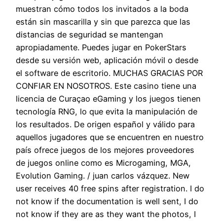
muestran cómo todos los invitados a la boda
están sin mascarilla y sin que parezca que las
distancias de seguridad se mantengan
apropiadamente. Puedes jugar en PokerStars
desde su versión web, aplicación móvil o desde
el software de escritorio. MUCHAS GRACIAS POR
CONFIAR EN NOSOTROS. Este casino tiene una
licencia de Curaçao eGaming y los juegos tienen
tecnología RNG, lo que evita la manipulación de
los resultados. De origen español y válido para
aquellos jugadores que se encuentren en nuestro
país ofrece juegos de los mejores proveedores
de juegos online como es Microgaming, MGA,
Evolution Gaming. / juan carlos vázquez. New
user receives 40 free spins after registration. I do
not know if the documentation is well sent, I do
not know if they are as they want the photos, I