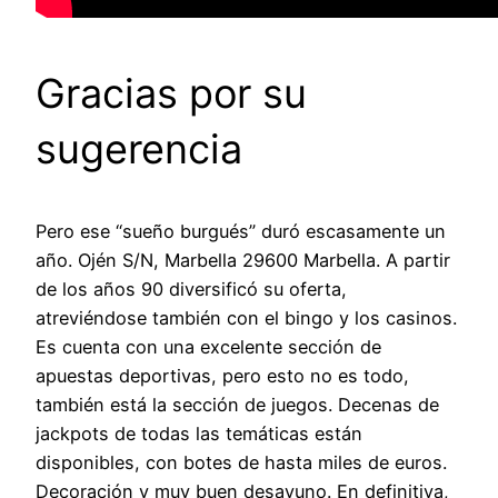
Gracias por su
sugerencia
Pero ese “sueño burgués” duró escasamente un
año. Ojén S/N, Marbella 29600 Marbella. A partir
de los años 90 diversificó su oferta,
atreviéndose también con el bingo y los casinos.
Es cuenta con una excelente sección de
apuestas deportivas, pero esto no es todo,
también está la sección de juegos. Decenas de
jackpots de todas las temáticas están
disponibles, con botes de hasta miles de euros.
Decoración y muy buen desayuno. En definitiva,