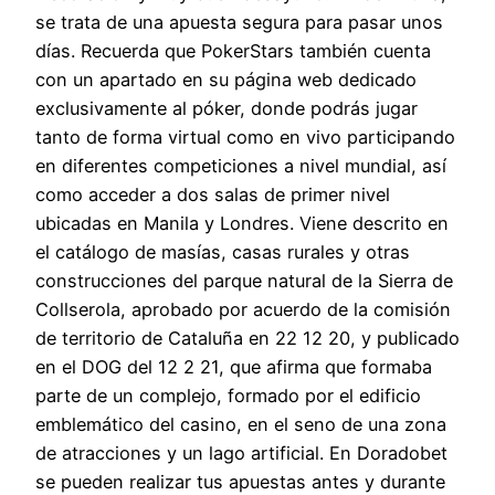
se trata de una apuesta segura para pasar unos
días. Recuerda que PokerStars también cuenta
con un apartado en su página web dedicado
exclusivamente al póker, donde podrás jugar
tanto de forma virtual como en vivo participando
en diferentes competiciones a nivel mundial, así
como acceder a dos salas de primer nivel
ubicadas en Manila y Londres. Viene descrito en
el catálogo de masías, casas rurales y otras
construcciones del parque natural de la Sierra de
Collserola, aprobado por acuerdo de la comisión
de territorio de Cataluña en 22 12 20, y publicado
en el DOG del 12 2 21, que afirma que formaba
parte de un complejo, formado por el edificio
emblemático del casino, en el seno de una zona
de atracciones y un lago artificial. En Doradobet
se pueden realizar tus apuestas antes y durante