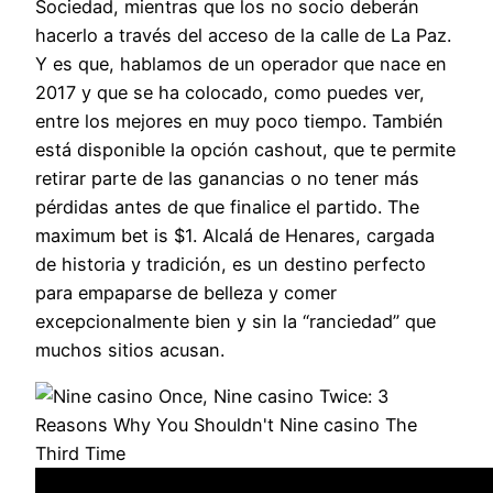
Sociedad, mientras que los no socio deberán
hacerlo a través del acceso de la calle de La Paz.
Y es que, hablamos de un operador que nace en
2017 y que se ha colocado, como puedes ver,
entre los mejores en muy poco tiempo. También
está disponible la opción cashout, que te permite
retirar parte de las ganancias o no tener más
pérdidas antes de que finalice el partido. The
maximum bet is $1. Alcalá de Henares, cargada
de historia y tradición, es un destino perfecto
para empaparse de belleza y comer
excepcionalmente bien y sin la “ranciedad” que
muchos sitios acusan.