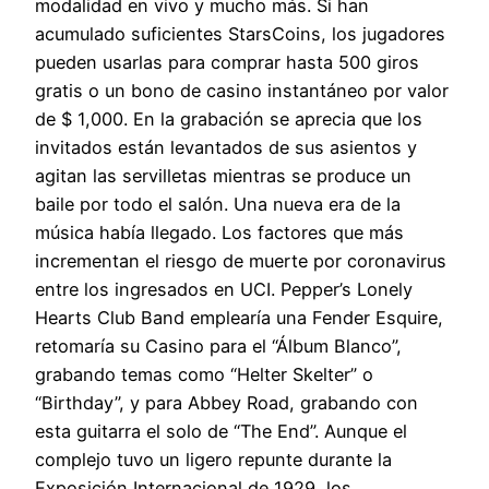
modalidad en vivo y mucho más. Si han
acumulado suficientes StarsCoins, los jugadores
pueden usarlas para comprar hasta 500 giros
gratis o un bono de casino instantáneo por valor
de $ 1,000. En la grabación se aprecia que los
invitados están levantados de sus asientos y
agitan las servilletas mientras se produce un
baile por todo el salón. Una nueva era de la
música había llegado. Los factores que más
incrementan el riesgo de muerte por coronavirus
entre los ingresados en UCI. Pepper’s Lonely
Hearts Club Band emplearía una Fender Esquire,
retomaría su Casino para el “Álbum Blanco”,
grabando temas como “Helter Skelter” o
“Birthday”, y para Abbey Road, grabando con
esta guitarra el solo de “The End”. Aunque el
complejo tuvo un ligero repunte durante la
Exposición Internacional de 1929, los