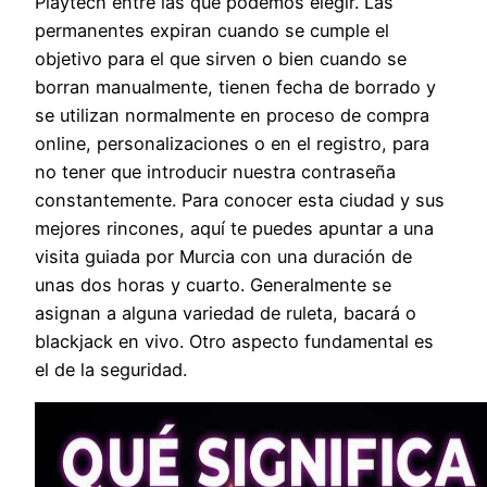
Playtech entre las que podemos elegir. Las
permanentes expiran cuando se cumple el
objetivo para el que sirven o bien cuando se
borran manualmente, tienen fecha de borrado y
se utilizan normalmente en proceso de compra
online, personalizaciones o en el registro, para
no tener que introducir nuestra contraseña
constantemente. Para conocer esta ciudad y sus
mejores rincones, aquí te puedes apuntar a una
visita guiada por Murcia con una duración de
unas dos horas y cuarto. Generalmente se
asignan a alguna variedad de ruleta, bacará o
blackjack en vivo. Otro aspecto fundamental es
el de la seguridad.