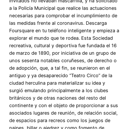
invitados no llevaban mascarrilla, y ha solicitado
a la Policía Municipal que realice las actuaciones
necesarias para comprobar el incumplimiento de
las medidas frente al coronavirus. Descarga
Foursquare en tu teléfono inteligente y empieza a
explorar el mundo que te rodea. Esta Sociedad
recreativa, cultural y deportiva fue fundada el 16
de marzo de 1890, por iniciativa de un grupo de
unos sesenta notables coruñeses, de derecho o
de adopción, que, a tal fin, se reunieron en el
antiguo y ya desaparecido “Teatro Circo” de la
ciudad herculina para materializar su idea y
surgió emulando principalmente a los clubes
británicos y de otras naciones del resto del
continente y con el objeto de proporcionar a sus
asociados lugares de reunión, de relación social,
de espacios para recreos como los juegos de
naipes, billar o ajedrez y como fomento de