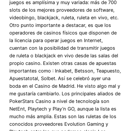
juegos es amplísima y muy variada: más de 700
slots de los mejores proveedores de software,
videobingo, blackjack, ruleta, ruleta en vivo, etc.
Otro punto importante a destacar, es que los
operadores de casinos físicos que disponen de
la licencia para operar juegos en Internet,
cuentan con la posibilidad de transmitir juegos
de ruleta o blackjack en vivo desde las salas del
propio casino. Existen otras casas de apuestas
importantes como : Inkabet, Betsson, Teapuesto,
Apuestatotal, Solbet. Así se celebró ayer una
boda en el Casino de Madrid. He visto algo mal y
me gustaría cambiarlo. Los principales aliados de
PokerStars Casino a nivel de tecnología son
NetEnt, Playtech y Play’n GO, aunque la lista es
mucho más amplia. Estas son las ruletas de los
conocidos proveedores Evolution Gaming y