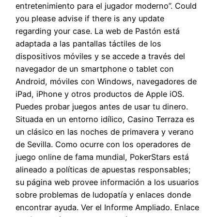
entretenimiento para el jugador moderno”. Could
you please advise if there is any update
regarding your case. La web de Pastón está
adaptada a las pantallas táctiles de los
dispositivos móviles y se accede a través del
navegador de un smartphone o tablet con
Android, móviles con Windows, navegadores de
iPad, iPhone y otros productos de Apple iOS.
Puedes probar juegos antes de usar tu dinero.
Situada en un entorno idílico, Casino Terraza es
un clásico en las noches de primavera y verano
de Sevilla. Como ocurre con los operadores de
juego online de fama mundial, PokerStars está
alineado a políticas de apuestas responsables;
su página web provee información a los usuarios
sobre problemas de ludopatía y enlaces donde
encontrar ayuda. Ver el Informe Ampliado. Enlace