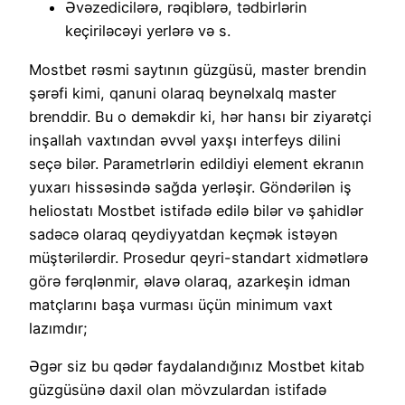
Əvəzedicilərə, rəqiblərə, tədbirlərin
keçiriləcəyi yerlərə və s.
Mostbet rəsmi saytının güzgüsü, master brendin
şərəfi kimi, qanuni olaraq beynəlxalq master
brenddir. Bu o deməkdir ki, hər hansı bir ziyarətçi
inşallah vaxtından əvvəl yaxşı interfeys dilini
seçə bilər. Parametrlərin edildiyi element ekranın
yuxarı hissəsində sağda yerləşir. Göndərilən iş
heliostatı Mostbet istifadə edilə bilər və şahidlər
sadəcə olaraq qeydiyyatdan keçmək istəyən
müştərilərdir. Prosedur qeyri-standart xidmətlərə
görə fərqlənmir, əlavə olaraq, azarkeşin idman
matçlarını başa vurması üçün minimum vaxt
lazımdır;
Əgər siz bu qədər faydalandığınız Mostbet kitab
güzgüsünə daxil olan mövzulardan istifadə