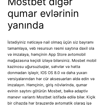
Mostbet digər
qumar evlərinin
yanında
İstədiyiniz nəticəyə nail olmaq üçün siz bayramı
tamamlaya, veb resursun rəsmi saytına daxil ola
və imzalaya, həmçinin App Store avtomobil
mağazasına keçidi izləyə bilərsiniz. Mosbet mobil
kazinosu uğursuzluqlar, səhvlər və hətta
donmadan işləyir, IOS OS 8.0 və daha yuxarı
versiyalarından hər cür aksesuarları əldə edin və
imzalayın. Həmçinin, giriş növlərində, qumar
evinin saytını götürün Mosbet, bəlkə adaptiv
manevr variantı Mostbet istifadə edilə bilər. Kiçik
bir cihazda hər brauzerdə avtomatik olaraq işə