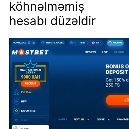
köhnəlməmiş
hesabı düzəldir