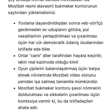
Mostbet rəsmi əlavəsini bukmeker kontorunun
saytından yükləməlisiniz.
Yoxlama dayandırıldıqdan sonra veb-sörfçü
gecikmədən ev uduşlarını götürə, pul
vəsaitlərinin yerləşdirilməsi və çıxarılması
üçün hər cür demokratik ödəniş üsullarından
istifadə edə bilər.
Onlar “canlı” diler tərəfindən həyata keçirilir,
lakin real kazinoda olduğu kimi!
Oyun çiplərini balanslaşdırmaq üçün bərpa
etmək növlərində Mostbet video slotunu
yenidən işə salmaq tamamilə mümkündür.
Mostbet bukmeker kontoru şəxsi nömrənin
doldurulması və sikkələrin çıxarılması üçün
komissiya vermir ki, bu da istifadəçiləri
əhatə edir.