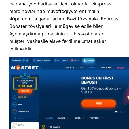
və daha çox hadisələr daxil olmaqla, ekspress
mərc növlərində müvəffəqiyyət ehtimalını
40percent-ə qədər artırır. Bəzi tövsiyələr Express
Booster tövsiyələri ilə müqayisə edilə bilər.
Aydınlaşdırma prosesinin bir hissəsi olaraq,
müştəri vasitəsilə əlavə fərdi məlumat aşkar
edilməlidir.