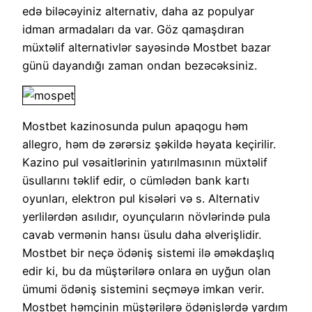
edə biləcəyiniz alternativ, daha az populyar
idman armadaları da var. Göz qamaşdıran
müxtəlif alternativlər sayəsində Mostbet bazar
günü dayandığı zaman ondan bezəcəksiniz.
Mostbet kazinosunda pulun apaqogu həm
allegro, həm də zərərsiz şəkildə həyata keçirilir.
Kazino pul vəsaitlərinin yatırılmasının müxtəlif
üsullarını təklif edir, o cümlədən bank kartı
oyunları, elektron pul kisələri və s. Alternativ
yerlilərdən asılıdır, oyunçuların növlərində pula
cavab vermənin hansı üsulu daha əlverişlidir.
Mostbet bir neçə ödəniş sistemi ilə əməkdaşlıq
edir ki, bu da müştərilərə onlara ən uyğun olan
ümumi ödəniş sistemini seçməyə imkan verir.
Mostbet həmçinin müştərilərə ödənişlərdə yardım