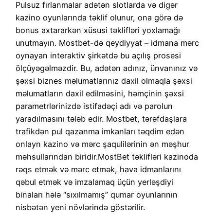
Pulsuz fırlanmalar adətən slotlarda və digər
kazino oyunlarında təklif olunur, ona görə də
bonus axtararkən xüsusi təklifləri yoxlamağı
unutmayın. Mostbet-də qeydiyyat – idmana mərc
oynayan interaktiv şirkətdə bu açılış prosesi
ölçüyəgəlməzdir. Bu, adətən adınız, ünvanınız və
şəxsi biznes məlumatlarınız daxil olmaqla şəxsi
məlumatların daxil edilməsini, həmçinin şəxsi
parametrlərinizdə istifadəçi adı və parolun
yaradılmasını tələb edir. Mostbet, tərəfdaşlara
trafikdən pul qazanma imkanları təqdim edən
onlayn kazino və mərc şaqulilərinin ən məşhur
məhsullarından biridir.MostBet təklifləri kazinoda
rəqs etmək və mərc etmək, hava idmanlarını
qəbul etmək və imzalamaq üçün yerləşdiyi
binaları hələ “sıxılmamış” qumar oyunlarının
nisbətən yeni növlərində göstərilir.