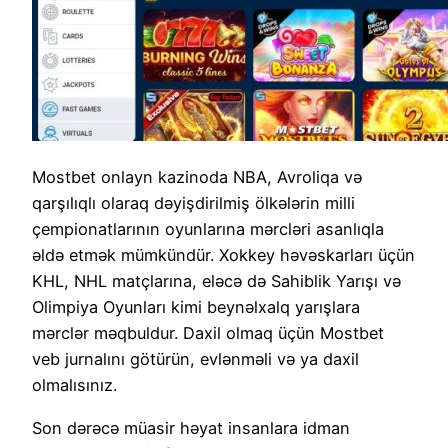
Mostbet onlayn kazinoda NBA, Avroliqa və
qarşılıqlı olaraq dəyişdirilmiş ölkələrin milli
çempionatlarının oyunlarına mərcləri asanlıqla
əldə etmək mümkündür. Xokkey həvəskarları üçün
KHL, NHL matçlarına, eləcə də Sahiblik Yarışı və
Olimpiya Oyunları kimi beynəlxalq yarışlara
mərclər məqbuldur. Daxil olmaq üçün Mostbet
veb jurnalını götürün, evlənməli və ya daxil
olmalısınız.
Son dərəcə müasir həyat insanlara idman