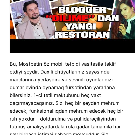
Bu, Mostbetin öz mobil tətbiqi vasitəsilə təklif
etdiyi şeydir. Daxili ehtiyatlarınız sayəsində
mərclərinizi yerləşdirə və sevimli oyunlarınızı
qumar evində oynamaq fürsətindən yararlana
bilərsiniz, 1-ci tətil məktubunu heç vaxt
qaçırmayacaqsınız. Sizi heç bir şeydən məhrum
edəcək, funksionallıqdan məhrum edəcək heç bir
ruh yoxdur – doldurulma və pul idarəçiliyindən
tutmuş əməliyyatlardakı rola qədər tamamilə hər
şey birbaşa ictimai sahədə mövcuddur. Siz