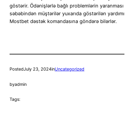
göstərir. Ödənişlərlə bağlı problemlərin yaranması
səbəbindən müştərilər yuxarıda göstərilən yardımı
Mostbet dəstək komandasına göndərə bilərlər.
Posted
July 23, 2024
in
Uncategorized
by
admin
Tags: