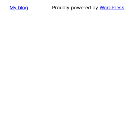
My blog
Proudly powered by
WordPress