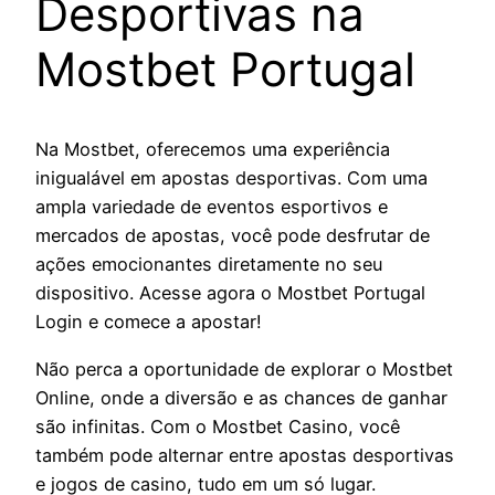
Desportivas na
Mostbet Portugal
Na Mostbet, oferecemos uma experiência
inigualável em apostas desportivas. Com uma
ampla variedade de eventos esportivos e
mercados de apostas, você pode desfrutar de
ações emocionantes diretamente no seu
dispositivo. Acesse agora o Mostbet Portugal
Login e comece a apostar!
Não perca a oportunidade de explorar o Mostbet
Online, onde a diversão e as chances de ganhar
são infinitas. Com o Mostbet Casino, você
também pode alternar entre apostas desportivas
e jogos de casino, tudo em um só lugar.