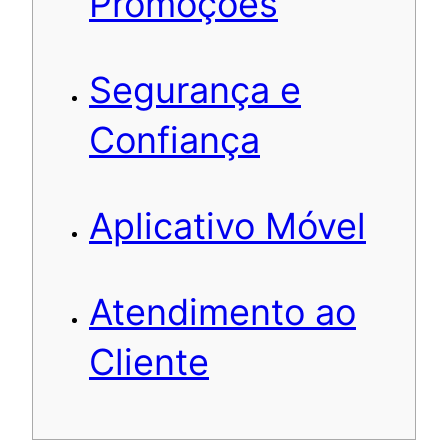
Promoções
Segurança e
Confiança
Aplicativo Móvel
Atendimento ao
Cliente