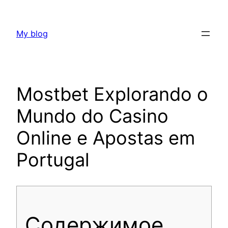
Skip
to
My blog
content
Mostbet Explorando o
Mundo do Casino
Online e Apostas em
Portugal
Содержимое