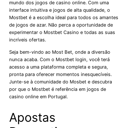
mundo dos jogos de casino online. Com uma
interface intuitiva e jogos de alta qualidade, o
Mostbet é a escolha ideal para todos os amantes
de jogos de azar. Não perca a oportunidade de
experimentar o Mostbet Casino e todas as suas
incríveis ofertas.
Seja bem-vindo ao Most Bet, onde a diversão
nunca acaba. Com o Mostbet login, você terá
acesso a uma plataforma completa e segura,
pronta para oferecer momentos inesquecíveis.
Junte-se à comunidade do Mosbet e descubra
por que o Mostbet é referência em jogos de
casino online em Portugal.
Apostas