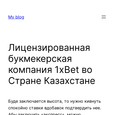
Skip
to
My blog
content
Лицензированная
букмекерская
компания 1xBet во
Стране Казахстане
Буде заключается высота, то нужно кивнуть
спокойно ставки вдобавок подтвердить нее.
Абы заключить «экспресс», можно