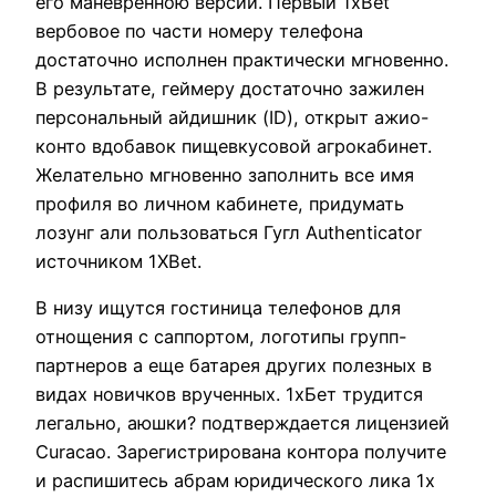
его маневренною версии. Первый 1xBet
вербовое по части номеру телефона
достаточно исполнен практически мгновенно.
В результате, геймеру достаточно зажилен
персональный айдишник (ID), открыт ажио-
конто вдобавок пищевкусовой агрокабинет.
Желательно мгновенно заполнить все имя
профиля во личном кабинете, придумать
лозунг али пользоваться Гугл Authenticator
источником 1XBet.
В низу ищутся гостиница телефонов для
отнощения с саппортом, логотипы групп-
партнеров а еще батарея других полезных в
видах новичков врученных. 1хБет трудится
легально, аюшки? подтверждается лицензией
Curacao. Зарегистрирована контора получите
и распишитесь абрам юридического лика 1x